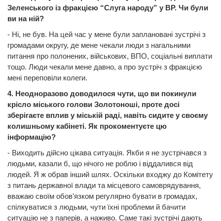
Зеленського із фракцією “Слуга народу” у ВР. Чи були
ви на ній?
- Ні, не був. На цей час у мене були заплановані зустрічі з
громадами округу, де мене чекали люди з нагальними
питання про полонених, військових, ВПО, соціальні виплати
тощо. Люди чекали мене давно, а про зустріч з фракцією
мені переповіли колеги.
4. Неодноразово доводилося чути, що ви покинули
крісло міського голови Золотоноші, проте досі
зберігаєте вплив у міській раді, навіть сидите у своєму
колишньому кабінеті. Як прокоментуєте цю
інформацію?
- Виходить дійсно цікава ситуація. Якби я не зустрічався з
людьми, казали б, що нічого не роблю і віддалився від
людей. Я ж обрав інший шлях. Оскільки входжу до Комітету
з питань державної влади та місцевого самоврядування,
вважаю своїм обов’язком регулярно бувати в громадах,
спілкуватися з людьми, чути їхні проблеми й бачити
ситуацію не з паперів, а наживо. Саме такі зустрічі дають