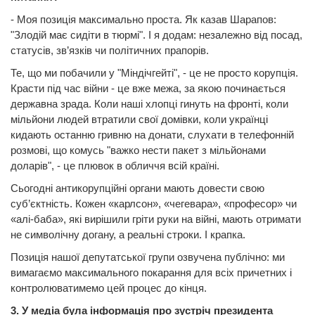
- Моя позиція максимально проста. Як казав Шарапов:
"Злодій має сидіти в тюрмі". І я додам: незалежно від посад,
статусів, зв’язків чи політичних прапорів.
Те, що ми побачили у "Міндічгейті", - це не просто корупція.
Красти під час війни - це вже межа, за якою починається
державна зрада. Коли наші хлопці гинуть на фронті, коли
мільйони людей втратили свої домівки, коли українці
кидають останню гривню на донати, слухати в телефонній
розмові, що комусь "важко нести пакет з мільйонами
доларів", - це плювок в обличчя всій країні.
Сьогодні антикорупційні органи мають довести свою
суб’єктність. Кожен «карлсон», «чегевара», «професор» чи
«алі-баба», які вирішили гріти руки на війні, мають отримати
не символічну догану, а реальні строки. І крапка.
Позиція нашої депутатської групи озвучена публічно: ми
вимагаємо максимального покарання для всіх причетних і
контролюватимемо цей процес до кінця.
3. У медіа була інформація про зустріч президента