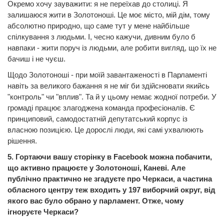
Окремо хочу зауважити: я не переїхав до столиці. Я
залишаюся жити в Золотоноші. Це моє місто, мій дім, тому
абсолютно природно, що саме тут у мене найбільше
спілкування з людьми. І, чесно кажучи, дивним було б
навпаки - жити поруч із людьми, але робити вигляд, що їх не
бачиш і не чуєш.
Щодо Золотоноші - при моїй завантаженості в Парламенті
навіть за великого бажання я не міг би здійснювати якийсь
"контроль" чи "вплив". Та й у цьому немає жодної потреби. У
громаді працює злагоджена команда професіоналів. Є
принциповий, самодостатній депутатський корпус із
власною позицією. Це дорослі люди, які самі ухвалюють
рішення.
5. Гортаючи вашу сторінку в Faceb
ook можна побачити,
що активно працюєте у Золотоноші, Каневі. Але
публічно практично не згадуєте про Черкаси, а частина
обласного центру теж входить у 197 виборчий округ, від
якого вас було обрано у парламент. Отже, чому
ігноруєте Черкаси?