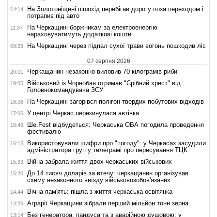
На Золотоніщині пішохід перебігав дорогу поза переходом і
14:14
потрапив під авто
На Черкащині боржникам за електроенергію
11:37
нараховуватимуть додаткові кошти
На Черкащині через підпал сухої трави вогонь пошкодив ліс
09:23
07 серпня 2026
Черкащанин незаконно виловив 70 кілограмів риби
20:01
Військовий із Чорнобая отримав "Срібний хрест" від
19:05
Головнокомандувача ЗСУ
На Черкащині загорівся полігон твердих побутових відходів
18:08
У центрі Черкас перекинулася автівка
17:06
Ше.Fest відбудеться: Черкаська ОВА погодила проведення
16:49
фестивалю
Використовували шифри про "погоду": у Черкасах засудили
16:15
адміністратора груп у телеграмі про пересування ТЦК
Війна забрала життя двох черкаських військових
15:33
До 14 тисяч доларів за втечу: черкащанин організував
15:20
схему незаконного виїзду військовозобов'язаних
Вічна пам'ять: пішла з життя черкаська освітянка
14:44
Аграрії Черкащини зібрали перший мільйон тонн зерна
14:26
Без генератора, пандуса та з аварійною душовою: у
13:14