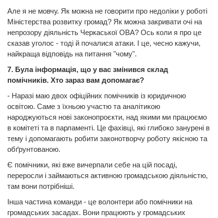
Але я не мовчу. Як можна не говорити про недоліки у роботі
Міністерства розвитку громад? Як можна закривати очі на
непрозору діяльність Черкаської ОВА? Ось коли я про це
сказав уголос - тоді й почалися атаки. І це, чесно кажучи,
найкраща відповідь на питання "чому".
7. Була інформація, що у вас змінився склад
помічників. Хто зараз вам допомагає?
- Наразі маю двох офіційних помічників із юридичною
освітою. Саме з їхньою участю та аналітикою
народжуються нові законопроєкти, над якими ми працюємо
в комітеті та в парламенті. Це фахівці, які глибоко занурені в
тему і допомагають робити законотворчу роботу якісною та
обґрунтованою.
Є помічники, які вже вичерпали себе на цій посаді,
переросли і займаються активною громадською діяльністю,
там вони потрібніші.
Інша частина команди - це волонтери або помічники на
громадських засадах. Вони працюють у громадських