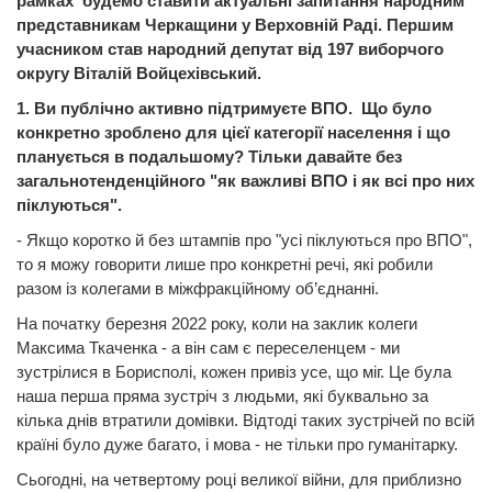
рамках будемо ставити актуальні запитання народним
представникам Черкащини у Верховній Раді. Першим
учасником став народний депутат від 197 виборчого
округу Віталій Войцехівський.
1. Ви публічно активно підтримуєте ВПО. Що було
конкретно зроблено для цієї категорії населення і що
планується в подальшому? Тільки давайте без
загальнотенденційного "як важливі ВПО і як всі про них
піклуються".
- Якщо коротко й без штампів про "усі піклуються про ВПО",
то я можу говорити лише про конкретні речі, які робили
разом із колегами в міжфракційному об’єднанні.
На початку березня 2022 року, коли на заклик колеги
Максима Ткаченка - а він сам є переселенцем - ми
зустрілися в Борисполі, кожен привіз усе, що міг. Це була
наша перша пряма зустріч з людьми, які буквально за
кілька днів втратили домівки. Відтоді таких зустрічей по всій
країні було дуже багато, і мова - не тільки про гуманітарку.
Сьогодні, на четвертому році великої війни, для приблизно