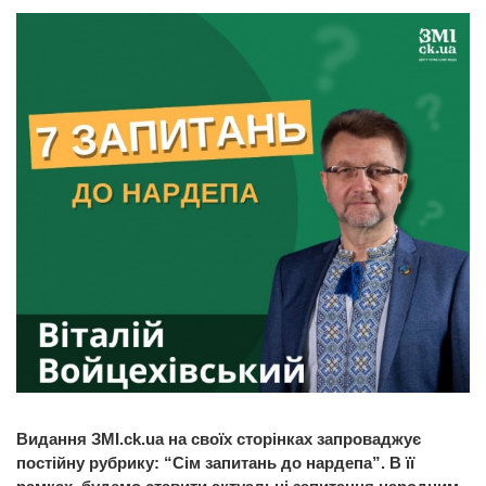
Видання ЗМІ.ck.ua на своїх сторінках запроваджує
постійну рубрику: “Сім запитань до нардепа”. В її