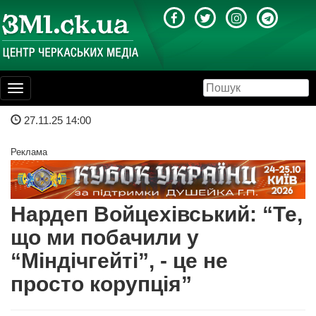
Toggle
navigation
27.11.25 14:00
Реклама
Нардеп Войцехівський: “Те,
що ми побачили у
“Міндічгейті”, - це не
просто корупція”