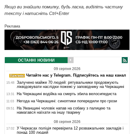
Якщо ви знайшли помилку, будь ласка, виділіть частину
тексту і натисніть Ctrl+Enter
Реклама
ОСТАННІ НОВИНИ
09 серпня 2026
Читайте нас у Telegram. Підписуйтесь на наш канал
Залучено майже 70 людей: рятувальники продовжують
15:48
ліквідовувати наслідки пожежі у заповіднику на Черкащині
На Черкащині водійка на смерть збила велосипедиста
13:31
Негода на Черкащині: синоптики попередили про грози
11:03
На Уманщині чоловік напав на собаку з палицею та
09:51
намагався наїхати на іншу тварину
08 серпня 2026
У Черкасах поліція перевірила 12 розважальних закладів і
17:02
понад 100 людей