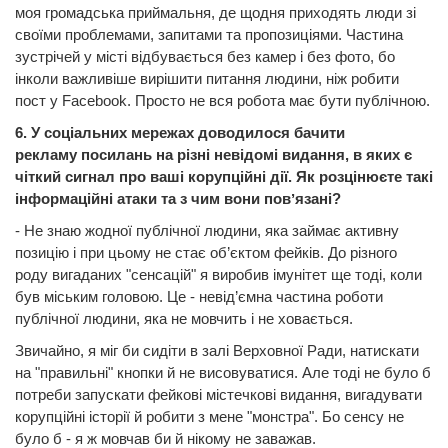
моя громадська приймальня, де щодня приходять люди зі
своїми проблемами, запитами та пропозиціями. Частина
зустрічей у місті відбувається без камер і без фото, бо
інколи важливіше вирішити питання людини, ніж робити
пост у Facebook. Просто не вся робота має бути публічною.
6. У соціальних мережах доводилося бачити
рекламу посилань на різні невідомі видання, в яких є
чіткий сигнал про ваші корупційні дії. Як розцінюєте такі
інформаційні атаки та з чим вони повʼязані?
- Не знаю жодної публічної людини, яка займає активну
позицію і при цьому не стає об’єктом фейків. До різного
роду вигаданих "сенсацій" я виробив імунітет ще тоді, коли
був міським головою. Це - невід’ємна частина роботи
публічної людини, яка не мовчить і не ховається.
Звичайно, я міг би сидіти в залі Верховної Ради, натискати
на "правильні" кнопки й не висовуватися. Але тоді не було б
потреби запускати фейкові містечкові видання, вигадувати
корупційні історії й робити з мене "монстра". Бо сенсу не
було б - я ж мовчав би й нікому не заважав.