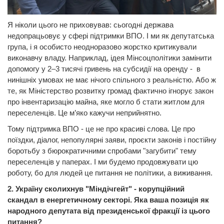
Я ніколи цього не приховував: сьогодні держава
недопрацьовує у сфері підтримки ВПО. І ми як депутатська
група, і я особисто неодноразово жорстко критикували
виконавчу владу. Наприклад, ідея Мінсоцполітики замінити
допомогу у 2–3 тисячі гривень на субсидії на оренду - в
нинішніх умовах не має нічого спільного з реальністю. Або ж
те, як Міністерство розвитку громад фактично ігнорує закон
про інвентаризацію майна, яке могло б стати житлом для
переселенців. Це м’яко кажучи неприйнятно.
Тому підтримка ВПО - це не про красиві слова. Це про
поїздки, діалог, непопулярні заяви, проєкти законів і постійну
боротьбу з бюрократичними спробами "загубити" тему
переселенців у паперах. І ми будемо продовжувати цю
роботу, бо для людей це питання не політики, а виживання.
2. Україну сколихнув "Міндічгейт" - корупційний
скандал в енергетичному секторі. Яка ваша позиція як
народного депутата від президенської фракції із цього
питання?