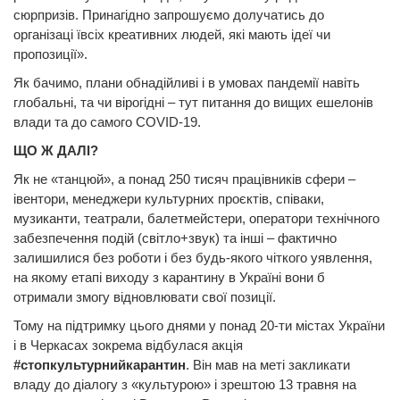
сюрпризів. Принагідно запрошуємо долучатись до
організаці ївсіх креативних людей, які мають ідеї чи
пропозиції».
Як бачимо, плани обнадійливі і в умовах пандемії навіть
глобальні, та чи вірогідні – тут питання до вищих ешелонів
влади та до самого COVID-19.
ЩО Ж ДАЛІ?
Як не «танцюй», а понад 250 тисяч працівників сфери –
івентори, менеджери культурних проєктів, співаки,
музиканти, театрали, балетмейстери, оператори технічного
забезпечення подій (світло+звук) та інші – фактично
залишилися без роботи і без будь-якого чіткого уявлення,
на якому етапі виходу з карантину в Україні вони б
отримали змогу відновлювати свої позиції.
Тому на підтримку цього днями у понад 20-ти містах України
і в Черкасах зокрема відбулася акція
#стопкультурнийкарантин
. Він мав на меті закликати
владу до діалогу з «культурою» і зрештою 13 травня на