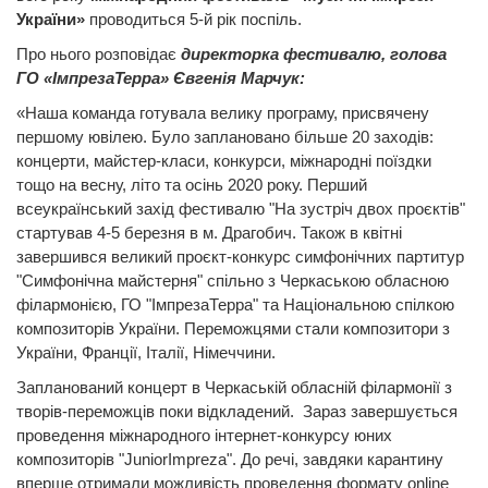
України»
проводиться 5-й рік поспіль.
Про нього розповідає
директорка фестивалю, голова
ГО «ІмпрезаТерра» Євгенія Марчук:
«Наша команда готувала велику програму, присвячену
першому ювілею. Було заплановано більше 20 заходів:
концерти, майстер-класи, конкурси, міжнародні поїздки
тощо на весну, літо та осінь 2020 року. Перший
всеукраїнський захід фестивалю "На зустріч двох проєктів"
стартував 4-5 березня в м. Драгобич. Також в квітні
завершився великий проєкт-конкурс симфонічних партитур
"Симфонічна майстерня" спільно з Черкаською обласною
філармонією, ГО "ІмпрезаТерра" та Національною спілкою
композиторів України. Переможцями стали композитори з
України, Франції, Італії, Німеччини.
Запланований концерт в Черкаській обласній філармонії з
творів-переможців поки відкладений. Зараз завершується
проведення міжнародного інтернет-конкурсу юних
композиторів "JuniorImpreza". До речі, завдяки карантину
вперше отримали можливість проведення формату online