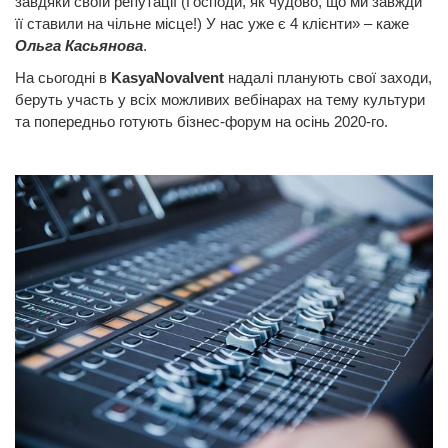
завдяки своїй репутації (Господи, як чудово, що ми завжди
її ставили на чільне місце!) У нас уже є 4 клієнти» – каже
Ольга Касьянова
.
На сьогодні в
KasyaNovaIvent
надалі планують свої заходи,
беруть участь у всіх можливих вебінарах на тему культури
та попередньо готують бізнес-форум на осінь 2020-го.