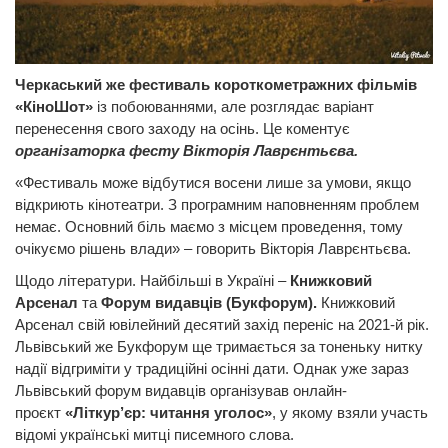
Черкаський же фестиваль короткометражних фільмів
«КіноШот»
із побоюваннями, але розглядає вар
іант
перенесення свого заходу на осінь. Це коментує
організаторка фесту Вікторія Лаврєнтьєва.
«Фестиваль може відбутися восени лише за умови, якщо
відкриють кінотеатри. З програмним наповненням проблем
немає. Основний біль маємо з місцем проведення, тому
очікуємо рішень влади» – говорить Вікторія Лаврєнтьєва.
Щодо літератури. Найбільші в Україні –
Книжковий
Арсенал
та
Форум видавців (Букфорум).
Книжковий
Арсенал свій ювілейний десятий захід переніс на 2021-й рік.
Львівський же Букфорум ще тримається за тоненьку нитку
надії відгриміти у традиційні осінні дати. Однак уже зараз
Львівський форум видавців організував онлайн-
проєкт
«Літкур’єр: читання уголос»
, у якому взяли участь
відомі українські митці писемного слова.