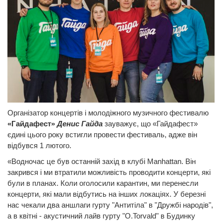
Організатор концертів і молодіжного музичного фестивалю
«Гайдафест»
Денис Гайда
зауважує, що «Гайдафест»
єдині цього року встигли провести фестиваль, адже він
відбувся 1 лютого.
«Водночас це був останній захід в клубі Manhattan. Він
закрився і ми втратили можливість проводити концерти, які
були в планах. Коли оголосили карантин, ми перенесли
концерти, які мали відбутись на інших локаціях. У березні
нас чекали два аншлаги гурту "Антитіла" в "Дружбі народів",
а в квітні - акустичний лайв гурту "O.Torvald" в Будинку