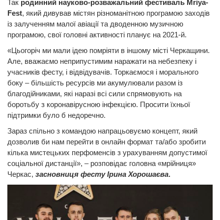
Так
родинний науково-розважальний фестиваль Mriya-
Fest
, який дивував містян різноманітною програмою заходів
із залученням малої авіації та дводенною музичною
програмою, свої головні активності планує на 2021-й.
«Цьогоріч ми мали ідею помріяти в іншому місті Черкащини.
Але, вважаємо неприпустимим наражати на небезпеку і
учасників фесту, і відвідувачів. Торкаємося і морального
боку – більшість ресурсів ми акумулювали разом із
благодійниками, які наразі всі сили спрямовують на
боротьбу з коронавірусною інфекцією. Просити їхньої
підтримки було б недоречно.
Зараз спільно з командою напрацьовуємо концепт, який
дозволив би нам перейти в онлайн формат та/або зробити
кілька мистецьких перфоменсів з урахуванням допустимої
соціальної дистанції», – розповідає головна «мрійниця»
Черкас,
засновниця фесту Ірина Хорошаєва
.