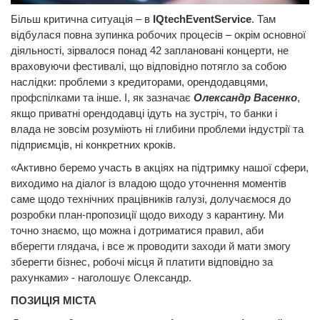
Більш критична ситуація – в
IQtechEventService
. Там
відбулася повна зупинка робочих процесів – окрім основної
діяльності, зірвалося понад 42 заплановані концерти, не
враховуючи фестивалі, що відповідно потягло за собою
наслідки: проблеми з кредиторами, орендодавцями,
профспілками та інше. І, як зазначає
Олександр Васенко
,
якщо приватні орендодавці ідуть на зустріч, то банки і
влада не зовсім розуміють ні глибини проблеми індустрії та
підприємців, ні конкретних кроків.
«Активно беремо участь в акціях на підтримку нашої сфери,
виходимо на діалог із владою щодо уточнення моментів
саме щодо технічних працівників галузі, долучаємося до
розробки план-пропозиції щодо виходу з карантину. Ми
точно знаємо, що можна і дотриматися правил, аби
вберегти глядача, і все ж проводити заходи й мати змогу
зберегти бізнес, робочі місця й платити відповідно за
рахунками» - наголошує Олександр.
ПОЗИЦІЯ МІСТА