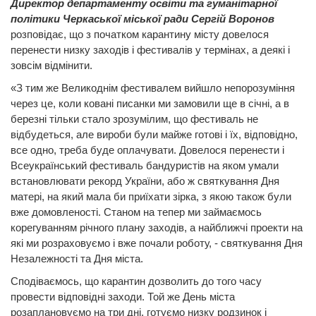
Директор департаменту освіти та гуманітарної
політики Черкаської міської ради Сергій Воронов
розповідає, що з початком карантину місту довелося
перенести низку заходів і фестивалів у термінах, а деякі і
зовсім відмінити.
«З тим же Великоднім фестивалем вийшло непорозуміння
через це, коли ковані писанки ми замовили ще в січні, а в
березні тільки стало зрозумілим, що фестиваль не
відбудеться, але вироби були майже готові і їх, відповідно,
все одно, треба буде оплачувати. Довелося перенести і
Всеукраїнський фестиваль бандуристів на яком умали
встановлювати рекорд України, або ж святкування Дня
матері, на який мала би приїхати зірка, з якою також були
вже домовленості. Станом на тепер ми займаємось
корегуванням річного плану заходів, а найближчі проекти на
які ми розраховуємо і вже почали роботу, - святкування Дня
Незалежності та Дня міста.
Сподіваємось, що карантин дозволить до того часу
провести відповідні заходи. Той же День міста
розаплановуємо на три дні, готуємо низку родзинок і