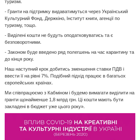
туризмі.
- Гранти на підтримку видаватимуться через Український
Культурний Фонд, Держкіно, Інститут книги, агенції по
туризму, тощо.
- Виділені кошти не будуть оподатковуватись та є
безповоротними.
- Законом буде введено ряд полегшень на час карантину та
до кінця року.
Наш наступний крок добитись зменшення ставки ПДВ і
ввести її на рівні 7%. Подібний підхід працює в багатьох
європейських країнах.
Ми співпрацюємо з Кабміном і будемо вимагати виділити на
гранти щонайменше 1,8 млрд грн. Ці кошти мають бути
закладені в бюджет уже цього року».