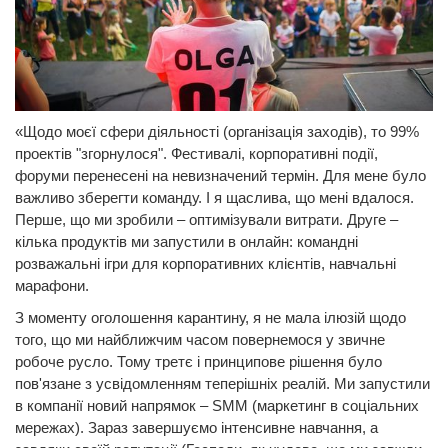
«Щодо моєї сфери діяльності (організація заходів), то 99%
проектів "згорнулося". Фестивалі, корпоративні події,
форуми перенесені на невизначений термін. Для мене було
важливо зберегти команду. І я щаслива, що мені вдалося.
Перше, що ми зробили – оптимізували витрати. Друге –
кілька продуктів ми запустили в онлайн: командні
розважальні ігри для корпоративних клієнтів, навчальні
марафони.
З моменту оголошення карантину, я не мала ілюзій щодо
того, що ми найближчим часом повернемося у звичне
робоче русло. Тому третє і принципове рішення було
пов'язане з усвідомленням теперішніх реалій. Ми запустили
в компанії новий напрямок – SMM (маркетинг в соціальних
мережах). Зараз завершуємо інтенсивне навчання, а