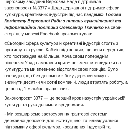
черговому засіданні Верховна Рада підтримала
законопроект №3377 «Щодо державної підтримки сфери
культури, креативних індустрій під час пандемії».
Голова
Комітету Верховної Ради з питань гуманітарної та
інформаційної політики Олександр Ткаченко
на своїй
сторінці у мережі Facebook прокоментував:
«Сьогодні сфера культури й креативні індустрії стоять з
протягнутою рукою. Кабмін підтвердив, що вони серед тих,
хто постраждав найбільше. Хоча своїм попереднім
рішенням Уряд намагався критично зменшити видатки на
культуру, та ми впевнено відстояли свою позицію. Було
очевидно, що без допомоги з боку держави можуть
зникнути десятки чи сотні компаній, люди втратять роботу, а
це понад 1 мільйон працюючих.
Законопроєкт 3377 — це перший крок назустріч українській
культурі та рука допомоги від держави.
- Ми розширюємо застосування грантової системи
державної допомоги для інституційної та індивідуальної
підтримки у сфері культури, креативних індустрій та