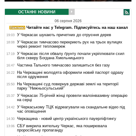
ОСТАННІ НОВИНИ
06 серпня 2026
Читайте нас у Telegram. Підписуйтесь на наш канал
У Черкасах шукають причетних до отруєння дерев
19:03
У Черкасах тимчасово перекриють рух на трьох вулицях
18:08
через ремонт тепломереж
У Черкасах після обвалу ґрунту почали укріплювати схил
17:19
біля скверу Богдана Хмельницького
Частина Тального тимчасово залишиться без газу
16:47
На Черкащині молодята оформили новий паспорт одразу
16:22
після одруження
На Черкащині суд повернув державі землі на території
15:50
парку "Нижньосульський"
У Черкасах 75-річній жінці провели малоінвазивну операцію
15:37
на серці
У Черкаському ТЦК відреагували на скандальне відео під
14:42
час оповіщення
Черкащина - новий центр українського пауерліфтингу
14:30
СБУ викрила жительку Черкас, яка поширювала
13:06
проросійську пропаганду