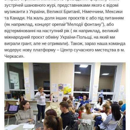
зустрічей шановного журі, представниками якого є відомі
музиканти з України, Великої Британії, Німеччини, Мексики
та Канади. На жаль доля інших проєктів є або під питанням
(як наприклад, концерт openair"Мелодії фонтану"), або
відтермінованні на наступний рік ( як наприклад, великий
міжнародний проєкт обміну України-Польщі, на який ми
виграли грант, але не отримали). Також, зараз наша команда
модерує нову платформу – Центр сучасного мистецтва в м.
Черкаси».