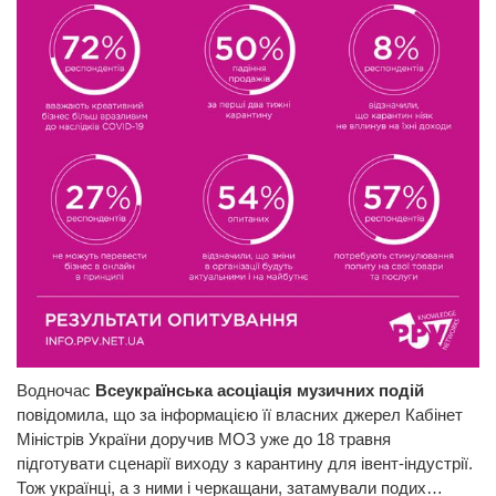
Водночас
Всеукраїнська асоціація музичних подій
повідомила, що за інформацією її власних джерел Кабінет
Міністрів України доручив МОЗ уже до 18 травня
підготувати сценарії виходу з карантину для івент-індустрії.
Тож українці, а з ними і черкащани, затамували подих…