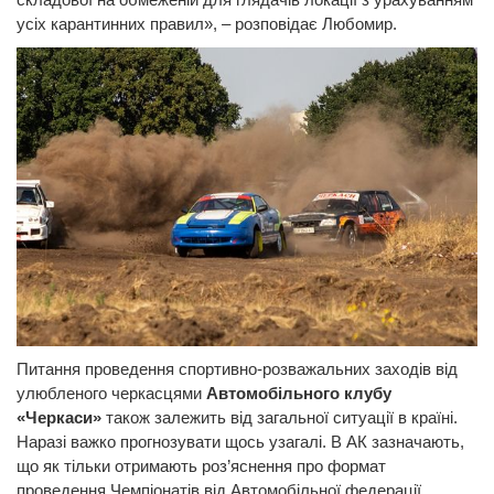
усіх карантинних правил», – розповідає Любомир.
Питання проведення спортивно-розважальних заходів від
улюбленого черкасцями
Автомобільного клубу
«Черкаси»
також залежить від загальної ситуації в країні.
Наразі важко прогнозувати щось узагалі. В АК зазначають,
що як тільки отримають роз’яснення про формат
проведення Чемпіонатів від Автомобільної федерації