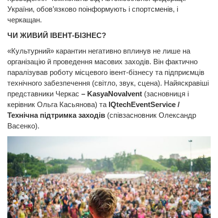
України, обов’язково поінформують і спортсменів, і
черкащан.
ЧИ ЖИВИЙ ІВЕНТ-БІЗНЕС?
«Культурний» карантин негативно вплинув не лише на
організацію й проведення масових заходів. Він фактично
паралізував роботу місцевого івент-бізнесу та підприємців
технічного забезпечення (світло, звук, сцена). Найяскравіші
представники Черкас
– KasyaNovaIvent
(засновниця і
керівник Ольга Касьянова) та
IQtechEventService /
Технічна підтримка заходів
(співзасновник Олександр
Васенко).