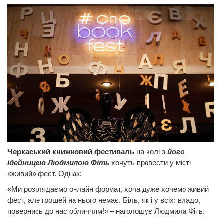
Черкаський книжковий фестиваль
на чолі з
його
ідейницею Людмилою Фіть
хочуть провести у місті
«живий» фест. Однак:
«Ми розглядаємо онлайн формат, хоча дуже хочемо живий
фест, але грошей на нього немає. Біль, як і у всіх: владо,
повернись до нас обличчям!» – наголошує Людмила Фіть.