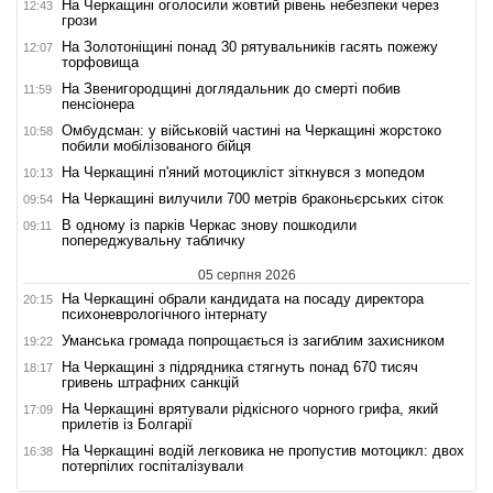
На Черкащині оголосили жовтий рівень небезпеки через
12:43
грози
На Золотоніщині понад 30 рятувальників гасять пожежу
12:07
торфовища
На Звенигородщині доглядальник до смерті побив
11:59
пенсіонера
Омбудсман: у військовій частині на Черкащині жорстоко
10:58
побили мобілізованого бійця
На Черкащині п'яний мотоцикліст зіткнувся з мопедом
10:13
На Черкащині вилучили 700 метрів браконьєрських сіток
09:54
В одному із парків Черкас знову пошкодили
09:11
попереджувальну табличку
05 серпня 2026
На Черкащині обрали кандидата на посаду директора
20:15
психоневрологічного інтернату
Уманська громада попрощається із загиблим захисником
19:22
На Черкащині з підрядника стягнуть понад 670 тисяч
18:17
гривень штрафних санкцій
На Черкащині врятували рідкісного чорного грифа, який
17:09
прилетів із Болгарії
На Черкащині водій легковика не пропустив мотоцикл: двох
16:38
потерпілих госпіталізували