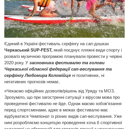
Єдиний в Україні фестиваль серфінгу на сап-дошках
Черкаський SUP-FEST,
який поєднує пляжні види спорту і
розвагіз музичною програмою планували провести у червні
2020 року. У
засновника фестивалю та голови
Черкаської обласної федерації сап-веслування та
серфінгу Любомира Коломійця
ні позитивних, ні
негативних прогнозів немає.
«Чекаємо офіційних дозволів/рішень від Уряду та МОЗ.
Зрозуміло, що при загостренні ситуації з вірусом мова про
проведення фестивалю не йде. Однак маємо зобов’язання
перед спортсменами, адже в межах фестивалю має
відбуватися Чемпіонат із різних видів сап-веслування. Уже
нині розробляємо концепцію проведення хоча б спортивної
складової на обмеженій для глядачів локації з урахуванням