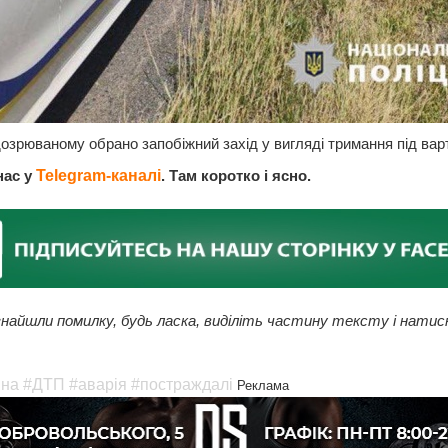
дозрюваному обрано запобіжний захід у вигляді тримання під ва
нас у
Telegram-каналі
. Там коротко і ясно.
найшли помилку, будь ласка, виділіть частину тексту і натис
на
#ДТП
#аварія
#постраждалі
Реклама