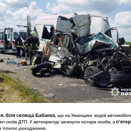
я, біля селища Бабанка,
що на Уманщині, водій автомобіл
en скоїв ДТП.
У автопригоді загинули чотири особи, а
п'яте
 тілесні ушкодження.