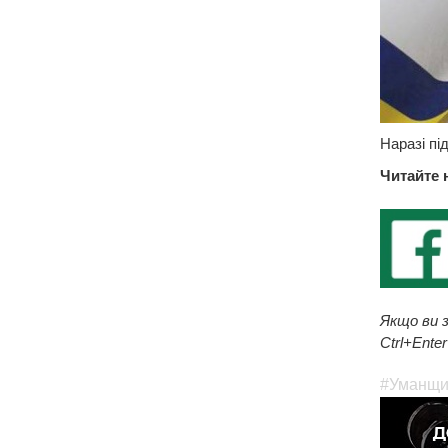
Наразі пі
Читайте 
Якщо ви з
Ctrl+Enter
#Уманщи