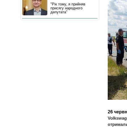
"Рік тому, я прийняв
присягу народного
депутата"
26 червн
Volkswag
отримали