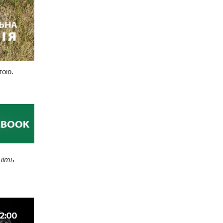
ртою.
ніть