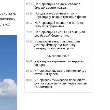
На Черкащині за добу сталося
11:22
більше десяти пожеж
уху за ч.
Погода різко зміниться: коли
10:52
Черкащину накриє грозовий фронт
ранспорту
На Черкащині провели в останню
10:17
ількох
путь прикордонника
На Черкащині сили ППО знищили
09:31
російський безпілотник
Іграшковий завал: як очистити
09:20
дитячу кімнату від мотлоху і
повернути витрачені гроші
06 серпня 2026
Черкащина втратила розвідника-
20:09
сапера
У Черкасах шукають причетних до
19:03
отруєння дерев
У Черкасах тимчасово перекриють
18:08
рух на трьох вулицях через ремонт
тепломереж