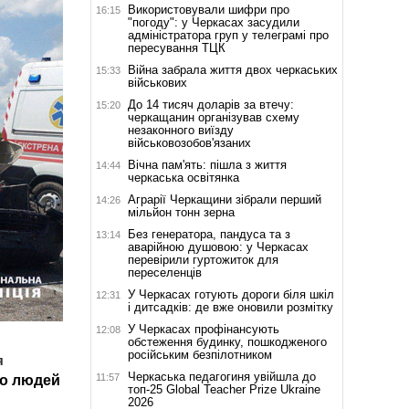
Використовували шифри про
16:15
"погоду": у Черкасах засудили
адміністратора груп у телеграмі про
пересування ТЦК
Війна забрала життя двох черкаських
15:33
військових
До 14 тисяч доларів за втечу:
15:20
черкащанин організував схему
незаконного виїзду
військовозобов'язаних
Вічна пам'ять: пішла з життя
14:44
черкаська освітянка
Аграрії Черкащини зібрали перший
14:26
мільйон тонн зерна
Без генератора, пандуса та з
13:14
аварійною душовою: у Черкасах
перевірили гуртожиток для
переселенців
У Черкасах готують дороги біля шкіл
12:31
і дитсадків: де вже оновили розмітку
У Черкасах профінансують
12:08
обстеження будинку, пошкодженого
російським безпілотником
я
Черкаська педагогиня увійшла до
11:57
ро людей
топ-25 Global Teacher Prize Ukraine
2026