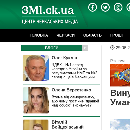
ГОЛОВНА
ЧЕРКАСИ
ОБЛАСТЬ
ГРОШІ
29.06.2
БЛОГИ
Олег Куклін
Реклама
ЧДБК - №1 серед
коледжів України за
результатами НМТ та №2
серед ліцеїв Черкащини
Олена Берестенко
Вину
Втома від саморозвитку,
Уман
або чому постійне “працюй
над собою” виснажує?
Віталій
Войцехівський