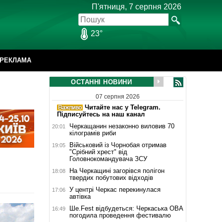
П'ятниця, 7 серпня 2026
23°
РЕКЛАМА
ОСТАННІ НОВИНИ
07 серпня 2026
Читайте нас у Telegram.
Підписуйтесь на наш канал
Черкащанин незаконно виловив 70
20:01
кілограмів риби
Військовий із Чорнобая отримав
19:05
"Срібний хрест" від
Головнокомандувача ЗСУ
На Черкащині загорівся полігон
18:08
твердих побутових відходів
У центрі Черкас перекинулася
17:06
автівка
Ше.Fest відбудеться: Черкаська ОВА
16:49
погодила проведення фестивалю