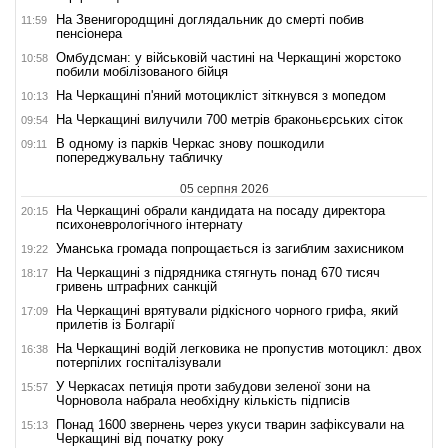
На Звенигородщині доглядальник до смерті побив
11:59
пенсіонера
Омбудсман: у військовій частині на Черкащині жорстоко
10:58
побили мобілізованого бійця
На Черкащині п'яний мотоцикліст зіткнувся з мопедом
10:13
На Черкащині вилучили 700 метрів браконьєрських сіток
09:54
В одному із парків Черкас знову пошкодили
09:11
попереджувальну табличку
05 серпня 2026
На Черкащині обрали кандидата на посаду директора
20:15
психоневрологічного інтернату
Уманська громада попрощається із загиблим захисником
19:22
На Черкащині з підрядника стягнуть понад 670 тисяч
18:17
гривень штрафних санкцій
На Черкащині врятували рідкісного чорного грифа, який
17:09
прилетів із Болгарії
На Черкащині водій легковика не пропустив мотоцикл: двох
16:38
потерпілих госпіталізували
У Черкасах петиція проти забудови зеленої зони на
15:57
Чорновола набрала необхідну кількість підписів
Понад 1600 звернень через укуси тварин зафіксували на
15:13
Черкащині від початку року