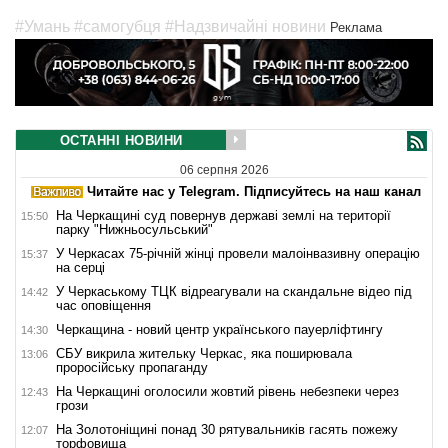
#Умань
#самогубця
#Надзвичайні новини
Реклама
ОСТАННІ НОВИНИ
06 серпня 2026
Читайте нас у Telegram. Підписуйтесь на наш канал
На Черкащині суд повернув державі землі на території
15:50
парку "Нижньосульський"
У Черкасах 75-річній жінці провели малоінвазивну операцію
15:37
на серці
У Черкаському ТЦК відреагували на скандальне відео під
14:42
час оповіщення
Черкащина - новий центр українського пауерліфтингу
14:30
СБУ викрила жительку Черкас, яка поширювала
13:06
проросійську пропаганду
На Черкащині оголосили жовтий рівень небезпеки через
12:43
грози
На Золотоніщині понад 30 рятувальників гасять пожежу
12:07
торфовища