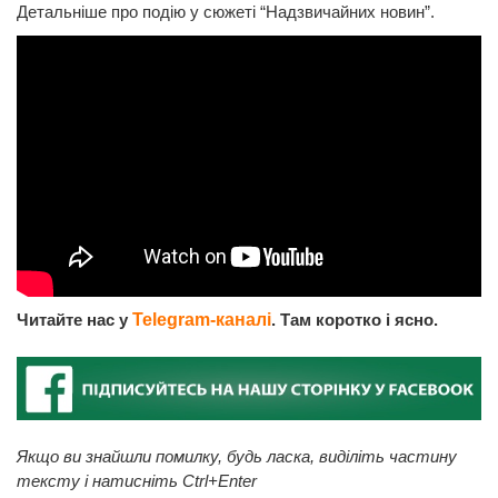
Детальніше про подію у сюжеті “Надзвичайних новин”.
Читайте нас у
Telegram-каналі
. Там коротко і ясно.
Якщо ви знайшли помилку, будь ласка, виділіть частину
тексту і натисніть Ctrl+Enter