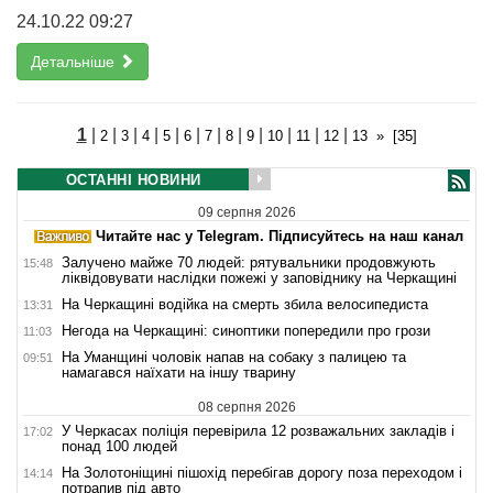
24.10.22 09:27
Детальніше
1
|
|
|
|
|
|
|
|
|
|
|
|
2
3
4
5
6
7
8
9
10
11
12
13
»
[35]
ОСТАННІ НОВИНИ
09 серпня 2026
Читайте нас у Telegram. Підписуйтесь на наш канал
Залучено майже 70 людей: рятувальники продовжують
15:48
ліквідовувати наслідки пожежі у заповіднику на Черкащині
На Черкащині водійка на смерть збила велосипедиста
13:31
Негода на Черкащині: синоптики попередили про грози
11:03
На Уманщині чоловік напав на собаку з палицею та
09:51
намагався наїхати на іншу тварину
08 серпня 2026
У Черкасах поліція перевірила 12 розважальних закладів і
17:02
понад 100 людей
На Золотоніщині пішохід перебігав дорогу поза переходом і
14:14
потрапив під авто