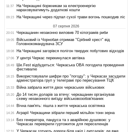
На Черкащині боржникам за електроенергію
11:37
нараховуватимуть додаткові кошти
На Черкащині через підпал сухої трави вогонь пошкодив ліс
09:23
07 серпня 2026
Черкащанин незаконно виловив 70 кілограмів риби
20:01
Військовий із Чорнобая отримав "Срібний хрест" від
19:05
Головнокомандувача ЗСУ
На Черкащині загорівся полігон твердих побутових відходів
18:08
У центрі Черкас перекинулася автівка
17:06
Ше.Fest відбудеться: Черкаська ОВА погодила проведення
16:49
фестивалю
Використовували шифри про "погоду": у Черкасах засудили
16:15
адміністратора груп у телеграмі про пересування ТЦК
Війна забрала життя двох черкаських військових
15:33
До 14 тисяч доларів за втечу: черкащанин організував
15:20
схему незаконного виїзду військовозобов'язаних
Вічна пам'ять: пішла з життя черкаська освітянка
14:44
Аграрії Черкащини зібрали перший мільйон тонн зерна
14:26
Без генератора, пандуса та з аварійною душовою: у
13:14
Черкасах перевірили гуртожиток для переселенців
У Черкасах готують дороги біля шкіл і дитсадків: де вже
12:31