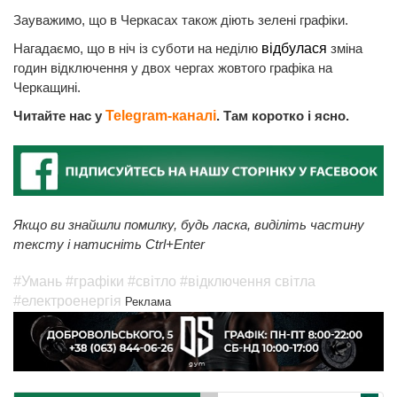
Зауважимо, що в Черкасах також діють зелені графіки.
Нагадаємо, що в ніч із суботи на неділю
відбулася
зміна
годин відключення у двох чергах жовтого графіка на
Черкащині.
Читайте нас у
Telegram-каналі
. Там коротко і ясно.
Якщо ви знайшли помилку, будь ласка, виділіть частину
тексту і натисніть Ctrl+Enter
#Умань
#графіки
#світло
#відключення світла
#електроенергія
Реклама