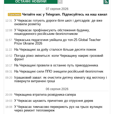
ОСТАННІ НОВИНИ
07 серпня 2026
Читайте нас у Telegram. Підписуйтесь на наш канал
У Черкасах готують дороги біля шкіл і дитсадків: де вже
12:31
оновили розмітку
У Черкасах профінансують обстеження будинку,
12:08
пошкодженого російським безпілотником
Черкаська педагогиня увійшла до топ-25 Global Teacher
11:57
Prize Ukraine 2026
На Черкащині за добу сталося більше десяти пожеж
11:22
Погода різко зміниться: коли Черкащину накриє грозовий
10:52
фронт
На Черкащині провели в останню путь прикордонника
10:17
На Черкащині сили ППО знищили російський безпілотник
09:31
Іграшковий завал: як очистити дитячу кімнату від мотлоху і
09:20
повернути витрачені гроші
06 серпня 2026
Черкащина втратила розвідника-сапера
20:09
У Черкасах шукають причетних до отруєння дерев
19:03
У Черкасах тимчасово перекриють рух на трьох вулицях
18:08
через ремонт тепломереж