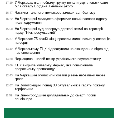
У Черкасах після обвалу ґрунту почали укріплювати схил
17:19
біля скверу Богдана Хмельницького
Частина Тального тимчасово залишиться без газу
16:47
На Черкащині молодята оформили новий паспорт одразу
16:22
після одруження
На Черкащині суд повернув державі землі на території
15:50
парку "Нижньосульський"
У Черкасах 75-річній жінці провели малоінвазивну операцію
15:37
на серці
У Черкаському ТЦК відреагували на скандальне відео під
14:42
час оповіщення
Черкащина - новий центр українського пауерліфтингу
14:30
СБУ викрила жительку Черкас, яка поширювала
13:06
проросійську пропаганду
На Черкащині оголосили жовтий рівень небезпеки через
12:43
грози
На Золотоніщині понад 30 рятувальників гасять пожежу
12:07
торфовища
На Звенигородщині доглядальник до смерті побив
11:59
пенсіонера