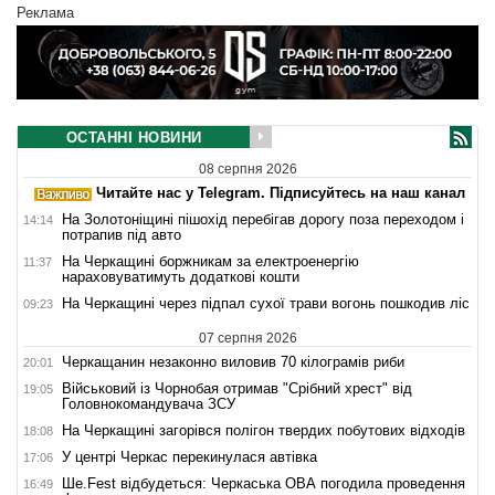
Реклама
ОСТАННІ НОВИНИ
08 серпня 2026
Читайте нас у Telegram. Підписуйтесь на наш канал
На Золотоніщині пішохід перебігав дорогу поза переходом і
14:14
потрапив під авто
На Черкащині боржникам за електроенергію
11:37
нараховуватимуть додаткові кошти
На Черкащині через підпал сухої трави вогонь пошкодив ліс
09:23
07 серпня 2026
Черкащанин незаконно виловив 70 кілограмів риби
20:01
Військовий із Чорнобая отримав "Срібний хрест" від
19:05
Головнокомандувача ЗСУ
На Черкащині загорівся полігон твердих побутових відходів
18:08
У центрі Черкас перекинулася автівка
17:06
Ше.Fest відбудеться: Черкаська ОВА погодила проведення
16:49