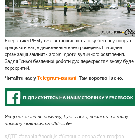
Енергетики РЕМу вже встановлюють нову бетонну опору і
працюють над відновленням електромережі. Підрядна
організація замінить згорілі дроти вуличного освітлення.
Задля їхньої безпечної роботи рух перехрестям знову буде
перекритий.
Читайте нас у
Telegram-каналі
. Там коротко і ясно.
Якщо ви знайшли помилку, будь ласка, виділіть частину
тексту і натисніть Ctrl+Enter
#ДТП
#аварія
#поліція
#бетонна опора
#світлофор