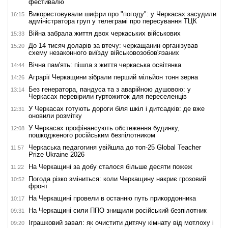
фестивалю
Використовували шифри про "погоду": у Черкасах засудили
16:15
адміністратора груп у телеграмі про пересування ТЦК
Війна забрала життя двох черкаських військових
15:33
До 14 тисяч доларів за втечу: черкащанин організував
15:20
схему незаконного виїзду військовозобов'язаних
Вічна пам'ять: пішла з життя черкаська освітянка
14:44
Аграрії Черкащини зібрали перший мільйон тонн зерна
14:26
Без генератора, пандуса та з аварійною душовою: у
13:14
Черкасах перевірили гуртожиток для переселенців
У Черкасах готують дороги біля шкіл і дитсадків: де вже
12:31
оновили розмітку
У Черкасах профінансують обстеження будинку,
12:08
пошкодженого російським безпілотником
Черкаська педагогиня увійшла до топ-25 Global Teacher
11:57
Prize Ukraine 2026
На Черкащині за добу сталося більше десяти пожеж
11:22
Погода різко зміниться: коли Черкащину накриє грозовий
10:52
фронт
На Черкащині провели в останню путь прикордонника
10:17
На Черкащині сили ППО знищили російський безпілотник
09:31
Іграшковий завал: як очистити дитячу кімнату від мотлоху і
09:20