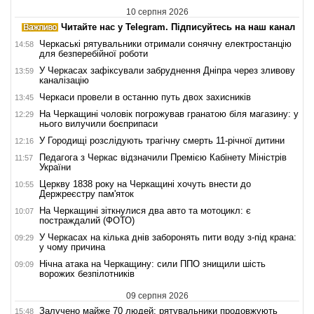
10 серпня 2026
Читайте нас у Telegram. Підписуйтесь на наш канал
Черкаські рятувальники отримали сонячну електростанцію
14:58
для безперебійної роботи
У Черкасах зафіксували забруднення Дніпра через зливову
13:59
каналізацію
Черкаси провели в останню путь двох захисників
13:45
На Черкащині чоловік погрожував гранатою біля магазину: у
12:29
нього вилучили боєприпаси
У Городищі розслідують трагічну смерть 11-річної дитини
12:16
Педагога з Черкас відзначили Премією Кабінету Міністрів
11:57
України
Церкву 1838 року на Черкащині хочуть внести до
10:55
Держреєстру пам'яток
На Черкащині зіткнулися два авто та мотоцикл: є
10:07
постраждалий (ФОТО)
У Черкасах на кілька днів заборонять пити воду з-під крана:
09:29
у чому причина
Нічна атака на Черкащину: сили ППО знищили шість
09:09
ворожих безпілотників
09 серпня 2026
Залучено майже 70 людей: рятувальники продовжують
15:48