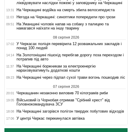
ліквідовувати наслідки пожежі у заповіднику на Черкащині
На Черкащині водійка на смерть збила велосипедиста
13:31
Негода на Черкащині: синоптики попередили про грози
11:03
На Уманщині чоловік напав на собаку з палицею та
09:51
намагався наїхати на іншу тварину
08 серпня 2026
У Черкасах поліція перевірила 12 розважальних закладів і
17:02
понад 100 людей
На Золотоніщині пішохід перебігав дорогу поза переходом і
14:14
потрапив під авто
На Черкащині боржникам за електроенергію
11:37
нараховуватимуть додаткові кошти
На Черкащині через підпал сухої трави вогонь пошкодив ліс
09:23
07 серпня 2026
Черкащанин незаконно виловив 70 кілограмів риби
20:01
Військовий із Чорнобая отримав "Срібний хрест" від
19:05
Головнокомандувача ЗСУ
На Черкащині загорівся полігон твердих побутових відходів
18:08
У центрі Черкас перекинулася автівка
17:06