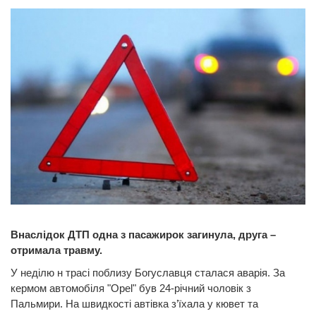
Внаслідок ДТП одна з пасажирок загинула, друга –
отримала травму.
У неділю н трасі поблизу Богуславця сталася аварія. За
кермом автомобіля "Opel" був 24-річний чоловік з
Пальмири. На швидкості автівка з’їхала у кювет та