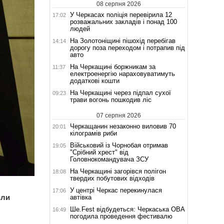
08 серпня 2026
У Черкасах поліція перевірила 12
17:02
розважальних закладів і понад 100
людей
На Золотоніщині пішохід перебігав
14:14
дорогу поза переходом і потрапив під
авто
На Черкащині боржникам за
11:37
електроенергію нараховуватимуть
додаткові кошти
На Черкащині через підпал сухої
09:23
трави вогонь пошкодив ліс
07 серпня 2026
Черкащанин незаконно виловив 70
20:01
кілограмів риби
Військовий із Чорнобая отримав
19:05
"Срібний хрест" від
Головнокомандувача ЗСУ
На Черкащині загорівся полігон
18:08
твердих побутових відходів
У центрі Черкас перекинулася
17:06
или
автівка
Ше.Fest відбудеться: Черкаська ОВА
16:49
погодила проведення фестивалю