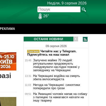
Неділя, 9 серпня 2026
26°
РЕКЛАМА
ОСТАННІ НОВИНИ
09 серпня 2026
Читайте нас у Telegram.
Підписуйтесь на наш канал
Залучено майже 70 людей:
15:48
рятувальники продовжують
ліквідовувати наслідки пожежі у
заповіднику на Черкащині
разі
На Черкащині водійка на смерть
13:31
збила велосипедиста
Негода на Черкащині: синоптики
11:03
попередили про грози
На Уманщині чоловік напав на собаку
09:51
з палицею та намагався наїхати на
іншу тварину