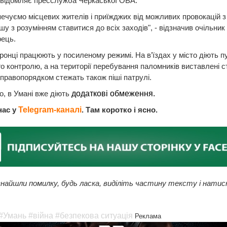
овідомляє пресслужба Черкаської ОВА.
ечуємо місцевих жителів і приїжджих від можливих провокацій з
ошу з розумінням ставитися до всіх заходів", - відзначив очільник
рець.
онці працюють у посиленому режимі. На в’їздах у місто діють п
о контролю, а на території перебування паломників виставлені с
 правопорядком стежать також піші патрулі.
, в Умані вже діють
додаткові обмеження.
нас у
Telegram-каналі
. Там коротко і ясно.
найшли помилку, будь ласка, виділіть частину тексту і натис
#Умань
#війна
#безпекова ситуація
Реклама