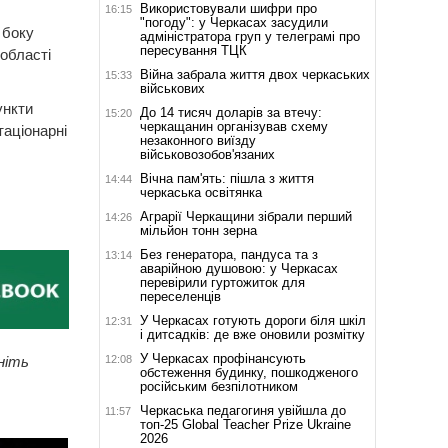
Використовували шифри про
16:15
"погоду": у Черкасах засудили
 боку
адміністратора груп у телеграмі про
пересування ТЦК
 області
Війна забрала життя двох черкаських
15:33
військових
ункти
До 14 тисяч доларів за втечу:
15:20
черкащанин організував схему
таціонарні
незаконного виїзду
військовозобов'язаних
Вічна пам'ять: пішла з життя
14:44
черкаська освітянка
Аграрії Черкащини зібрали перший
14:26
мільйон тонн зерна
Без генератора, пандуса та з
13:14
аварійною душовою: у Черкасах
перевірили гуртожиток для
переселенців
У Черкасах готують дороги біля шкіл
12:31
і дитсадків: де вже оновили розмітку
У Черкасах профінансують
12:08
ніть
обстеження будинку, пошкодженого
російським безпілотником
Черкаська педагогиня увійшла до
11:57
топ-25 Global Teacher Prize Ukraine
2026