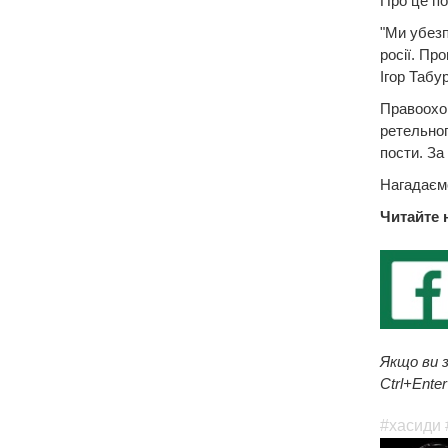
Про це п
"Ми убезп
росії. Пр
Ігор Табу
Правоохор
ретельног
пости. За
Нагадаємо
Читайте 
Якщо ви з
Ctrl+Enter
#хасиди