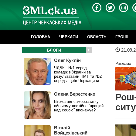
ГОЛОВНА
ЧЕРКАСИ
ОБЛАСТЬ
ГРОШІ
21.09.2
БЛОГИ
Олег Куклін
Реклама
ЧДБК - №1 серед
коледжів України за
результатами НМТ та №2
серед ліцеїв Черкащини
Олена Берестенко
Рош-
Втома від саморозвитку,
ситу
або чому постійне “працюй
над собою” виснажує?
Віталій
Войцехівський