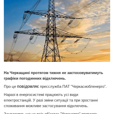
На Черкащині протягом тижня не застосовуватимуть
графіки погодинних відключень.
Про це
повідомляє
пресслужба ПАТ "Черкасиобленерго".
Наразі в енергосистемі працюють усі види
електростанцій. У разі зміни ситуації та при зростанні
споживання можливе застосування відключень.
Зауважимо, що на всіх об’єктах "Укренерго" тривають