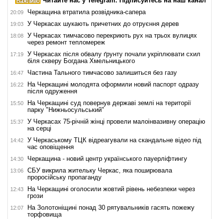
Читайте нас у Telegram. Підписуйтесь на наш канал
Черкащина втратила розвідника-сапера
20:09
У Черкасах шукають причетних до отруєння дерев
19:03
У Черкасах тимчасово перекриють рух на трьох вулицях
18:08
через ремонт тепломереж
У Черкасах після обвалу ґрунту почали укріплювати схил
17:19
біля скверу Богдана Хмельницького
Частина Тального тимчасово залишиться без газу
16:47
На Черкащині молодята оформили новий паспорт одразу
16:22
після одруження
На Черкащині суд повернув державі землі на території
15:50
парку "Нижньосульський"
У Черкасах 75-річній жінці провели малоінвазивну операцію
15:37
на серці
У Черкаському ТЦК відреагували на скандальне відео під
14:42
час оповіщення
Черкащина - новий центр українського пауерліфтингу
14:30
СБУ викрила жительку Черкас, яка поширювала
13:06
проросійську пропаганду
На Черкащині оголосили жовтий рівень небезпеки через
12:43
грози
На Золотоніщині понад 30 рятувальників гасять пожежу
12:07
торфовища