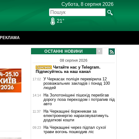
Субота, 8 серпня 2026
21°
РЕКЛАМА
ОСТАННІ НОВИНИ
08 серпня 2026
Читайте нас у Telegram.
Підписуйтесь на наш канал
У Черкасах поліція перевірила 12
17:02
розважальних закладів і понад 100
людей
На Золотоніщині пішохід перебігав
14:14
дорогу поза переходом і потрапив під
авто
На Черкащині боржникам за
11:37
електроенергію нараховуватимуть
додаткові кошти
На Черкащині через підпал сухої
09:23
трави вогонь пошкодив ліс