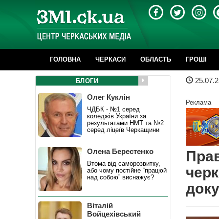
ГОЛОВНА
ЧЕРКАСИ
ОБЛАСТЬ
ГРОШІ
25.07.2
БЛОГИ
Олег Куклін
Реклама
ЧДБК - №1 серед
коледжів України за
результатами НМТ та №2
серед ліцеїв Черкащини
Олена Берестенко
Пра
Втома від саморозвитку,
черк
або чому постійне “працюй
над собою” виснажує?
доку
Віталій
Войцехівський