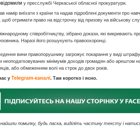
овідомили
у пресслужбі Черкаської обласної прокуратури.
ав намір виїхати з країни та надав підроблені документи про нав
 щоб отримати право на відстрочку від призову на військову слу
іжнародному співробітництву, зібрано докази, які викривають пр
изовника. Наразі його розшукують правоохоронці.
ведення вини правопорушнику загрожує покарання у виді штрафу
и неоподатковуваних мінімумів доходів громадян або арештом на
яців, або обмеженням волі на строк до двох років.
нас у
Telegram-каналі
. Там коротко і ясно.
найшли помилку, будь ласка, виділіть частину тексту і натис