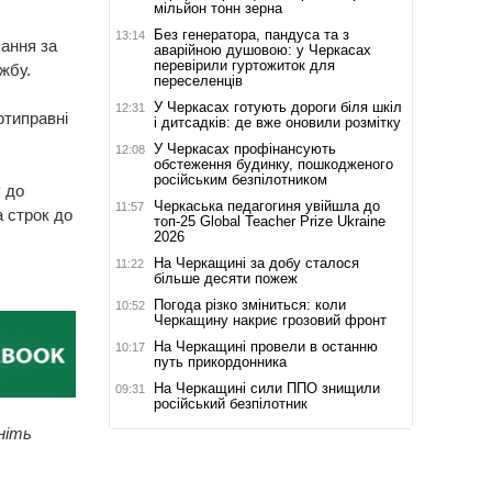
мільйон тонн зерна
Без генератора, пандуса та з
13:14
чання за
аварійною душовою: у Черкасах
перевірили гуртожиток для
жбу.
переселенців
У Черкасах готують дороги біля шкіл
12:31
отиправні
і дитсадків: де вже оновили розмітку
У Черкасах профінансують
12:08
обстеження будинку, пошкодженого
російським безпілотником
 до
Черкаська педагогиня увійшла до
11:57
 строк до
топ-25 Global Teacher Prize Ukraine
2026
На Черкащині за добу сталося
11:22
більше десяти пожеж
Погода різко зміниться: коли
10:52
Черкащину накриє грозовий фронт
На Черкащині провели в останню
10:17
путь прикордонника
На Черкащині сили ППО знищили
09:31
російський безпілотник
ніть