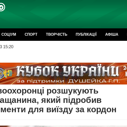
CОЦІУМ
СПОРТ
ТВОРЧІСТЬ
ПУБЛІКАЦІЇ
АФІША
3 15:20
воохоронці розшукують
ащанина, який підробив
менти для виїзду за кордон