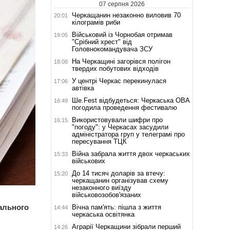
07 серпня 2026
Черкащанин незаконно виловив 70
20:01
кілограмів риби
Військовий із Чорнобая отримав
19:05
"Срібний хрест" від
Головнокомандувача ЗСУ
На Черкащині загорівся полігон
18:08
твердих побутових відходів
У центрі Черкас перекинулася
17:06
автівка
Ше.Fest відбудеться: Черкаська ОВА
16:49
погодила проведення фестивалю
Використовували шифри про
16:15
"погоду": у Черкасах засудили
адміністратора груп у телеграмі про
пересування ТЦК
Війна забрала життя двох черкаських
15:33
військових
До 14 тисяч доларів за втечу:
15:20
черкащанин організував схему
незаконного виїзду
військовозобов'язаних
нального
Вічна пам'ять: пішла з життя
14:44
черкаська освітянка
Аграрії Черкащини зібрали перший
14:26