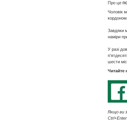
Про це
п
Чоловік м
кордоном,
Завдяки м
наміри пр
У разі до
п’ятдесят
шести міс
Читайте 
Якщо ви з
Ctrl+Enter