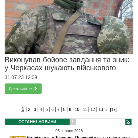
Виконував бойове завдання та зник:
у Черкасах шукають військового
31.07.23 12:08
Детальніше
1
|
|
|
|
|
|
|
|
|
|
|
|
2
3
4
5
6
7
8
9
10
11
12
13
»
[17]
ОСТАННІ НОВИНИ
05 серпня 2026
Читайте нас у Telegram. Підписуйтесь на наш канал