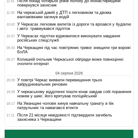
Після понад чотирьох років полону до Монастирищини
11:41
повернувся захисник
На черкаській дамбі у ДТП з легковиком та двома
11:30
вантажівками загинув водій
У Черкасах легковик вилетів із дороги та врізався у будівлю
10:42
і авто: травмувався підліток
У Черкасах підлітки відмовилися виконувати завдання
10:37
російських спецслужб
На Черкащині під час повітряних тривог знищили три ворожі
09:33
БпЛА
Колишній очільник Черкаської облради може повноцінно
09:27
очолити інтернат
04 серпня 2026
У повітрі Черкас виявили перевищення трьох
20:29
забруднювальних речовин
У черкаському відділенні пошти юнак завдав собі поранення
19:28
ножем у шию: його врятував поліцейський
На Уманщині чоловік кинув навчальну гранату в бік
18:17
патрульних та намагався втекти
Після 21 місяця невідомості підтвердили загибель
17:11
захисника з Черкащини