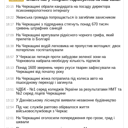
На Черкащині обрали кандидата на посаду директора
20:15
психоневрологічного інтернату
Уманська громада попрощається із загиблим захисником
19:22
На Черкащині з підрядника стягнуть понад 670 тисяч
18:17
гривень штрафних санкцій
На Черкащині врятували рідкісного чорного грифа, який
17:09
прилетів із Болгарії
На Черкащині водій легковика не пропустив мотоцикл: двох
16:38
потерпілих госпіталізували
У Черкасах петиція проти забудови зеленої зони на
15:57
Чорновола набрала необхідну кількість підписів
Понад 1600 звернень через укуси тварин зафіксували на
15:13
Черкащині від початку року
На Черкащині жінка потрапила під колеса авто на
14:58
пішохідному переході і загинула
ЧДБК - №1 серед коледжів України за результатами НМТ та
13:51
№2 серед ліцеїв Черкащини
У Дахнівському лісництві виявили незаконне будівництво
13:12
Під час служби раптово обірвалося життя
12:54
військовослужбовця з Черкас
На Черкащині оголосили попередження про грози, град і
12:01
шквали