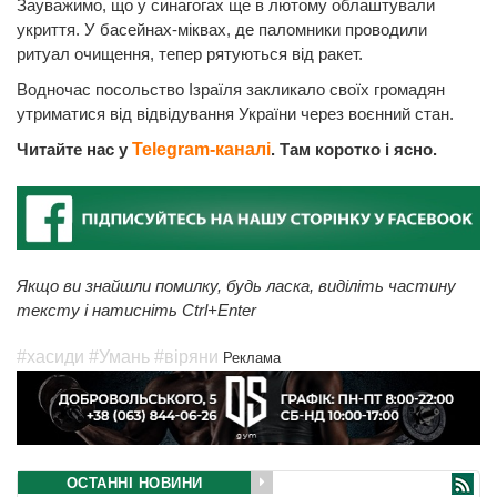
Зауважимо, що у синагогах ще в лютому облаштували
укриття. У басейнах-міквах, де паломники проводили
ритуал очищення, тепер рятуються від ракет.
Водночас посольство Ізраїля закликало своїх громадян
утриматися від відвідування України через воєнний стан.
Читайте нас у
Telegram-каналі
. Там коротко і ясно.
Якщо ви знайшли помилку, будь ласка, виділіть частину
тексту і натисніть Ctrl+Enter
#хасиди
#Умань
#віряни
Реклама
ОСТАННІ НОВИНИ