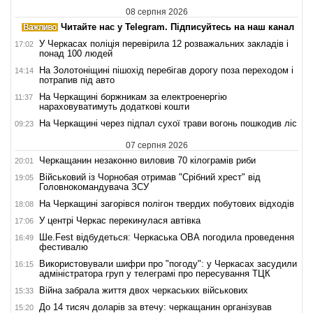
08 серпня 2026
Читайте нас у Telegram. Підписуйтесь на наш канал
У Черкасах поліція перевірила 12 розважальних закладів і
17:02
понад 100 людей
На Золотоніщині пішохід перебігав дорогу поза переходом і
14:14
потрапив під авто
На Черкащині боржникам за електроенергію
11:37
нараховуватимуть додаткові кошти
На Черкащині через підпал сухої трави вогонь пошкодив ліс
09:23
07 серпня 2026
Черкащанин незаконно виловив 70 кілограмів риби
20:01
Військовий із Чорнобая отримав "Срібний хрест" від
19:05
Головнокомандувача ЗСУ
На Черкащині загорівся полігон твердих побутових відходів
18:08
У центрі Черкас перекинулася автівка
17:06
Ше.Fest відбудеться: Черкаська ОВА погодила проведення
16:49
фестивалю
Використовували шифри про "погоду": у Черкасах засудили
16:15
адміністратора груп у телеграмі про пересування ТЦК
Війна забрала життя двох черкаських військових
15:33
До 14 тисяч доларів за втечу: черкащанин організував
15:20