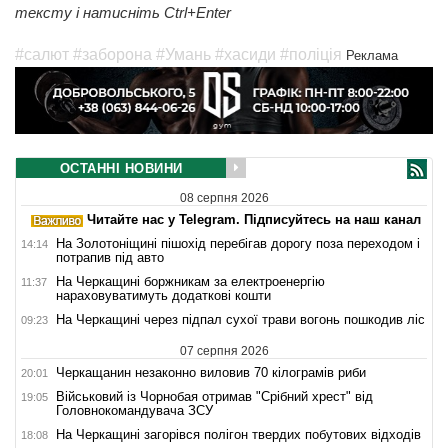
тексту і натисніть Ctrl+Enter
#салют
#заборона
#Умань
#хасиди
#поліція
Реклама
ОСТАННІ НОВИНИ
08 серпня 2026
Читайте нас у Telegram. Підписуйтесь на наш канал
На Золотоніщині пішохід перебігав дорогу поза переходом і
14:14
потрапив під авто
На Черкащині боржникам за електроенергію
11:37
нараховуватимуть додаткові кошти
На Черкащині через підпал сухої трави вогонь пошкодив ліс
09:23
07 серпня 2026
Черкащанин незаконно виловив 70 кілограмів риби
20:01
Військовий із Чорнобая отримав "Срібний хрест" від
19:05
Головнокомандувача ЗСУ
На Черкащині загорівся полігон твердих побутових відходів
18:08