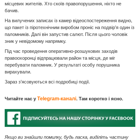
місцевих жителів. Хто скоїв правопорушення, ніхто не
бачив.
На вилучених записах із камер відеоспостереження видно,
що пакет із піротехнічним виробом проніс на подвір’я один із
паломників. Далі він запустив салют. Після цього чоловік
зник у невідомому напрямку.
Під час проведення оперативно-розшукових заходів
правоохоронці відпрацювали район та місця, де міг
перебувати паломник. У результаті особу порушника
вирахували.
Зараз з’ясовуються всі подробиці події.
Читайте нас у
Telegram-каналі
. Там коротко і ясно.
Якщо ви знайшли помилку, будь ласка, виділіть частину