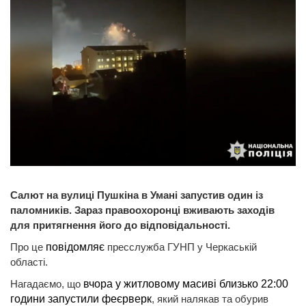
Салют на вулиці Пушкіна в Умані запустив один із
паломників. Зараз правоохоронці вживають заходів
для притягнення його до відповідальності.
Про це
повідомляє
пресслужба ГУНП у Черкаській
області.
Нагадаємо, що
вчора у житловому масиві близько 22:00
години запустили феєрверк
, який налякав та обурив