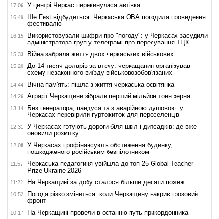
У центрі Черкас перекинулася автівка
17:06
Ше.Fest відбудеться: Черкаська ОВА погодила проведення
16:49
фестивалю
Використовували шифри про "погоду": у Черкасах засудили
16:15
адміністратора груп у телеграмі про пересування ТЦК
Війна забрала життя двох черкаських військових
15:33
До 14 тисяч доларів за втечу: черкащанин організував
15:20
схему незаконного виїзду військовозобов'язаних
Вічна пам'ять: пішла з життя черкаська освітянка
14:44
Аграрії Черкащини зібрали перший мільйон тонн зерна
14:26
Без генератора, пандуса та з аварійною душовою: у
13:14
Черкасах перевірили гуртожиток для переселенців
У Черкасах готують дороги біля шкіл і дитсадків: де вже
12:31
оновили розмітку
У Черкасах профінансують обстеження будинку,
12:08
пошкодженого російським безпілотником
Черкаська педагогиня увійшла до топ-25 Global Teacher
11:57
Prize Ukraine 2026
На Черкащині за добу сталося більше десяти пожеж
11:22
Погода різко зміниться: коли Черкащину накриє грозовий
10:52
фронт
На Черкащині провели в останню путь прикордонника
10:17