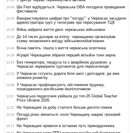
Ше.Fest відбудеться: Черкаська ОВА погодила проведення
16:49
фестивалю
Використовували шифри про "погоду": у Черкасах засудили
16:15
адміністратора груп у телеграмі про пересування ТЦК
Війна забрала життя двох черкаських військових
15:33
До 14 тисяч доларів за втечу: черкащанин організував
15:20
схему незаконного виїзду військовозобов'язаних
Вічна пам'ять: пішла з життя черкаська освітянка
14:44
Аграрії Черкащини зібрали перший мільйон тонн зерна
14:26
Без генератора, пандуса та з аварійною душовою: у
13:14
Черкасах перевірили гуртожиток для переселенців
У Черкасах готують дороги біля шкіл і дитсадків: де вже
12:31
оновили розмітку
У Черкасах профінансують обстеження будинку,
12:08
пошкодженого російським безпілотником
Черкаська педагогиня увійшла до топ-25 Global Teacher
11:57
Prize Ukraine 2026
На Черкащині за добу сталося більше десяти пожеж
11:22
Погода різко зміниться: коли Черкащину накриє грозовий
10:52
фронт
На Черкащині провели в останню путь прикордонника
10:17
На Черкащині сили ППО знищили російський безпілотник
09:31