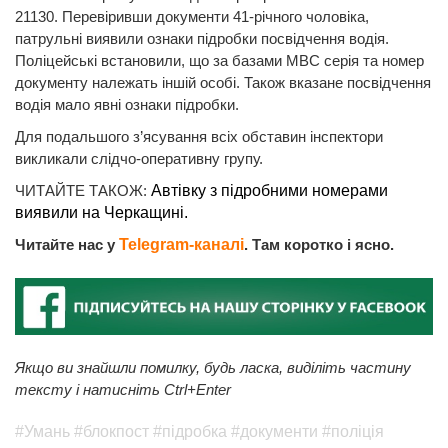
21130. Перевіривши документи 41-річного чоловіка,
патрульні виявили ознаки підробки посвідчення водія.
Поліцейські встановили, що за базами МВС серія та номер
документу належать іншій особі. Також вказане посвідчення
водія мало явні ознаки підробки.
Для подальшого з’ясування всіх обставин інспектори
викликали слідчо-оперативну групу.
ЧИТАЙТЕ ТАКОЖ:
Автівку з підробними номерами
виявили на Черкащині.
Читайте нас у
Telegram-каналі
. Там коротко і ясно.
Якщо ви знайшли помилку, будь ласка, виділіть частину
тексту і натисніть Ctrl+Enter
#Умань
#блокпост
#підробка
#документи
#поліція