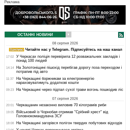
Реклама
ОСТАННІ НОВИНИ
08 серпня 2026
Читайте нас у Telegram. Підписуйтесь на наш канал
У Черкасах поліція перевірила 12 розважальних закладів і
17:02
понад 100 людей
На Золотоніщині пішохід перебігав дорогу поза переходом і
14:14
потрапив під авто
На Черкащині боржникам за електроенергію
11:37
нараховуватимуть додаткові кошти
На Черкащині через підпал сухої трави вогонь пошкодив ліс
09:23
07 серпня 2026
Черкащанин незаконно виловив 70 кілограмів риби
20:01
Військовий із Чорнобая отримав "Срібний хрест" від
19:05
Головнокомандувача ЗСУ
На Черкащині загорівся полігон твердих побутових відходів
18:08
У центрі Черкас перекинулася автівка
17:06