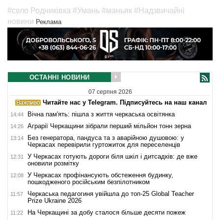
#село Родниківка
#Умань
#маньяк
#Надзвичайні
новини
Реклама
ОСТАННІ НОВИНИ
07 серпня 2026
Читайте нас у Telegram. Підписуйтесь на наш канал
Вічна пам'ять: пішла з життя черкаська освітянка
14:44
Аграрії Черкащини зібрали перший мільйон тонн зерна
14:26
Без генератора, пандуса та з аварійною душовою: у
13:14
Черкасах перевірили гуртожиток для переселенців
У Черкасах готують дороги біля шкіл і дитсадків: де вже
12:31
оновили розмітку
У Черкасах профінансують обстеження будинку,
12:08
пошкодженого російським безпілотником
Черкаська педагогиня увійшла до топ-25 Global Teacher
11:57
Prize Ukraine 2026
На Черкащині за добу сталося більше десяти пожеж
11:22