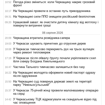
Погода різко зміниться: коли Черкащину накриє грозовий
10:52
фронт
На Черкащині провели в останню путь прикордонника
10:17
На Черкащині сили ППО знищили російський безпілотник
09:31
Іграшковий завал: як очистити дитячу кімнату від мотлоху і
09:20
повернути витрачені гроші
06 серпня 2026
Черкащина втратила розвідника-сапера
20:09
У Черкасах шукають причетних до отруєння дерев
19:03
У Черкасах тимчасово перекриють рух на трьох вулицях
18:08
через ремонт тепломереж
У Черкасах після обвалу ґрунту почали укріплювати схил
17:19
біля скверу Богдана Хмельницького
Частина Тального тимчасово залишиться без газу
16:47
На Черкащині молодята оформили новий паспорт одразу
16:22
після одруження
На Черкащині суд повернув державі землі на території
15:50
парку "Нижньосульський"
У Черкасах 75-річній жінці провели малоінвазивну операцію
15:37
на серці
У Черкаському ТЦК відреагували на скандальне відео під
14:42
час оповіщення