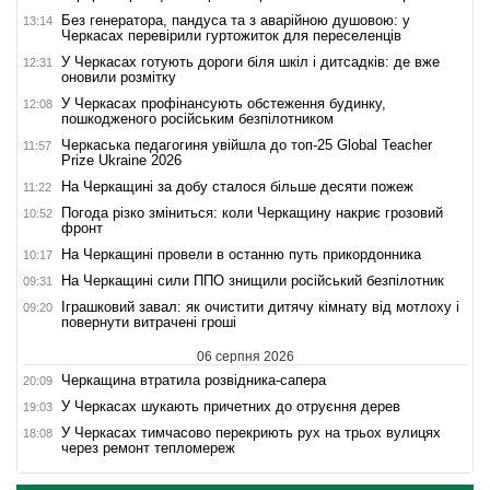
Без генератора, пандуса та з аварійною душовою: у
13:14
Черкасах перевірили гуртожиток для переселенців
У Черкасах готують дороги біля шкіл і дитсадків: де вже
12:31
оновили розмітку
У Черкасах профінансують обстеження будинку,
12:08
пошкодженого російським безпілотником
Черкаська педагогиня увійшла до топ-25 Global Teacher
11:57
Prize Ukraine 2026
На Черкащині за добу сталося більше десяти пожеж
11:22
Погода різко зміниться: коли Черкащину накриє грозовий
10:52
фронт
На Черкащині провели в останню путь прикордонника
10:17
На Черкащині сили ППО знищили російський безпілотник
09:31
Іграшковий завал: як очистити дитячу кімнату від мотлоху і
09:20
повернути витрачені гроші
06 серпня 2026
Черкащина втратила розвідника-сапера
20:09
У Черкасах шукають причетних до отруєння дерев
19:03
У Черкасах тимчасово перекриють рух на трьох вулицях
18:08
через ремонт тепломереж