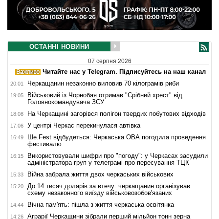
ОСТАННІ НОВИНИ
07 серпня 2026
Читайте нас у Telegram. Підписуйтесь на наш канал
Черкащанин незаконно виловив 70 кілограмів риби
20:01
Військовий із Чорнобая отримав "Срібний хрест" від
19:05
Головнокомандувача ЗСУ
На Черкащині загорівся полігон твердих побутових відходів
18:08
У центрі Черкас перекинулася автівка
17:06
Ше.Fest відбудеться: Черкаська ОВА погодила проведення
16:49
фестивалю
Використовували шифри про "погоду": у Черкасах засудили
16:15
адміністратора груп у телеграмі про пересування ТЦК
Війна забрала життя двох черкаських військових
15:33
До 14 тисяч доларів за втечу: черкащанин організував
15:20
схему незаконного виїзду військовозобов'язаних
Вічна пам'ять: пішла з життя черкаська освітянка
14:44
Аграрії Черкащини зібрали перший мільйон тонн зерна
14:26