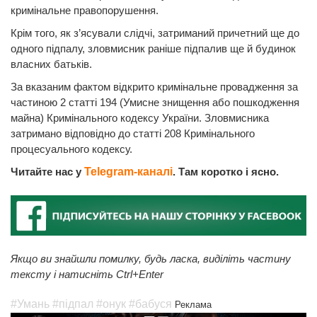
кримінальне правопорушення.
Крім того, як з’ясували слідчі, затриманий причетний ще до
одного підпалу, зловмисник раніше підпалив ще й будинок
власних батьків.
За вказаним фактом відкрито кримінальне провадження за
частиною 2 статті 194 (Умисне знищення або пошкодження
майна) Кримінального кодексу України. Зловмисника
затримано відповідно до статті 208 Кримінального
процесуального кодексу.
Читайте нас у
Telegram-каналі
. Там коротко і ясно.
Якщо ви знайшли помилку, будь ласка, виділіть частину
тексту і натисніть Ctrl+Enter
#Умань
#підпал
#онук
#бабуся
Реклама