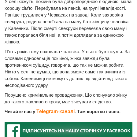
У селі кажуть, покійна була добропорядною людиною, мала
хорошу сім’ю. Перебувала на пенсії, на групі інвалідності.
Раніше трудилася у Черкасах на заводі. Коли захворіла
свекруха, родина переїхала на малу батьківщину чоловіка –
у Каленики. Після смерті свекрухи перевезла свою маму і
також поралася біля неї, а потім доглядала за одинокою
жінкою.
П’ять років тому поховала чоловіка. У нього був інсульт. За
словами односельців покійної, жінка завжди була
противником суїциду, говорила, що так не можна робити.
Ніхто у селі не думав, що вона зможе саме так вчинити із
собою. Калениківці не можуть до цих пір відійти від такого
несподіваного удару.
Порушено кримінальне провадження. Що спонукало жінку
до такого жахливого кроку, має з’ясувати слідство.
Читайте нас у
Telegram-каналі
. Там коротко і ясно.