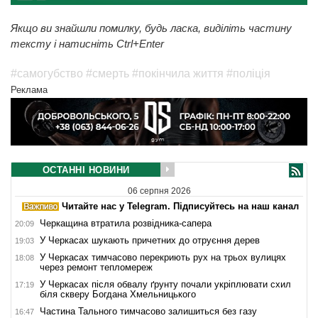
Якщо ви знайшли помилку, будь ласка, виділіть частину
тексту і натисніть Ctrl+Enter
#самогубство
#смерть
#покінчила життя
#поліція
Реклама
ОСТАННІ НОВИНИ
06 серпня 2026
Читайте нас у Telegram. Підписуйтесь на наш канал
Черкащина втратила розвідника-сапера
20:09
У Черкасах шукають причетних до отруєння дерев
19:03
У Черкасах тимчасово перекриють рух на трьох вулицях
18:08
через ремонт тепломереж
У Черкасах після обвалу ґрунту почали укріплювати схил
17:19
біля скверу Богдана Хмельницького
Частина Тального тимчасово залишиться без газу
16:47