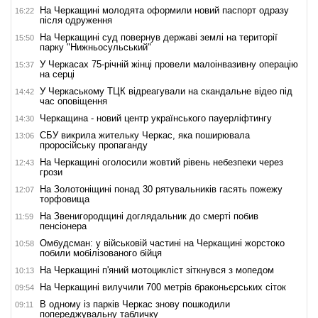
На Черкащині молодята оформили новий паспорт одразу
16:22
після одруження
На Черкащині суд повернув державі землі на території
15:50
парку "Нижньосульський"
У Черкасах 75-річній жінці провели малоінвазивну операцію
15:37
на серці
У Черкаському ТЦК відреагували на скандальне відео під
14:42
час оповіщення
Черкащина - новий центр українського пауерліфтингу
14:30
СБУ викрила жительку Черкас, яка поширювала
13:06
проросійську пропаганду
На Черкащині оголосили жовтий рівень небезпеки через
12:43
грози
На Золотоніщині понад 30 рятувальників гасять пожежу
12:07
торфовища
На Звенигородщині доглядальник до смерті побив
11:59
пенсіонера
Омбудсман: у військовій частині на Черкащині жорстоко
10:58
побили мобілізованого бійця
На Черкащині п'яний мотоцикліст зіткнувся з мопедом
10:13
На Черкащині вилучили 700 метрів браконьєрських сіток
09:54
В одному із парків Черкас знову пошкодили
09:11
попереджувальну табличку