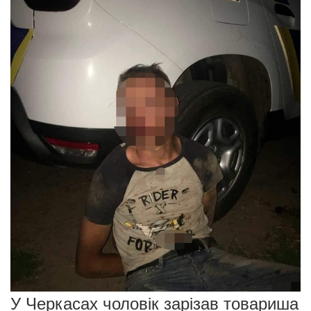
У Черкасах чоловік зарізав товариша