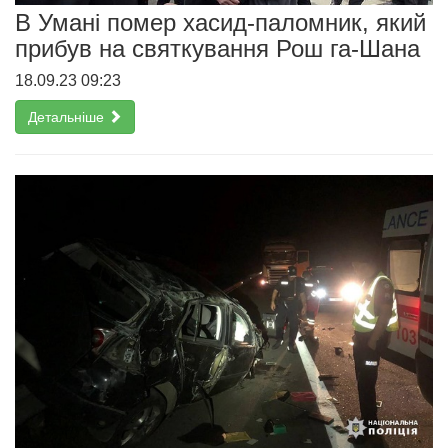
В Умані помер хасид-паломник, який
прибув на святкування Рош га-Шана
18.09.23 09:23
Детальніше