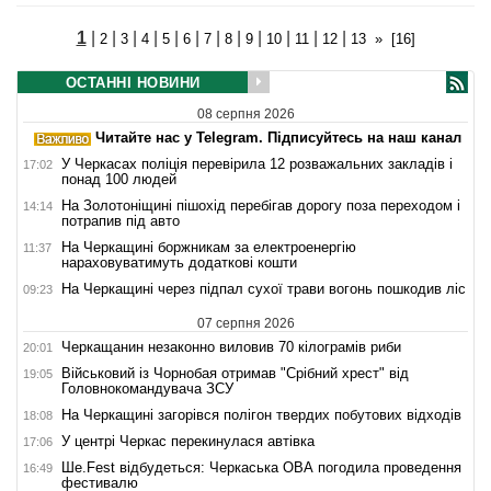
1
|
|
|
|
|
|
|
|
|
|
|
|
2
3
4
5
6
7
8
9
10
11
12
13
»
[16]
ОСТАННІ НОВИНИ
08 серпня 2026
Читайте нас у Telegram. Підписуйтесь на наш канал
У Черкасах поліція перевірила 12 розважальних закладів і
17:02
понад 100 людей
На Золотоніщині пішохід перебігав дорогу поза переходом і
14:14
потрапив під авто
На Черкащині боржникам за електроенергію
11:37
нараховуватимуть додаткові кошти
На Черкащині через підпал сухої трави вогонь пошкодив ліс
09:23
07 серпня 2026
Черкащанин незаконно виловив 70 кілограмів риби
20:01
Військовий із Чорнобая отримав "Срібний хрест" від
19:05
Головнокомандувача ЗСУ
На Черкащині загорівся полігон твердих побутових відходів
18:08
У центрі Черкас перекинулася автівка
17:06
Ше.Fest відбудеться: Черкаська ОВА погодила проведення
16:49
фестивалю