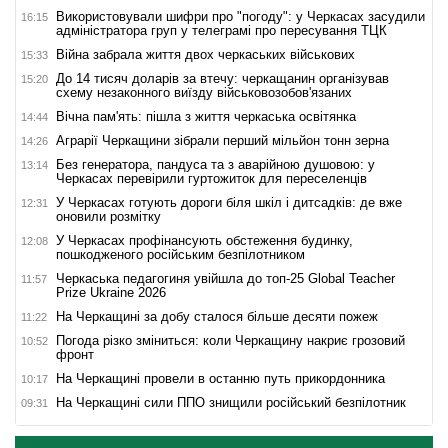
Використовували шифри про "погоду": у Черкасах засудили
16:15
адміністратора груп у телеграмі про пересування ТЦК
Війна забрала життя двох черкаських військових
15:33
До 14 тисяч доларів за втечу: черкащанин організував
15:20
схему незаконного виїзду військовозобов'язаних
Вічна пам'ять: пішла з життя черкаська освітянка
14:44
Аграрії Черкащини зібрали перший мільйон тонн зерна
14:26
Без генератора, пандуса та з аварійною душовою: у
13:14
Черкасах перевірили гуртожиток для переселенців
У Черкасах готують дороги біля шкіл і дитсадків: де вже
12:31
оновили розмітку
У Черкасах профінансують обстеження будинку,
12:08
пошкодженого російським безпілотником
Черкаська педагогиня увійшла до топ-25 Global Teacher
11:57
Prize Ukraine 2026
На Черкащині за добу сталося більше десяти пожеж
11:22
Погода різко зміниться: коли Черкащину накриє грозовий
10:52
фронт
На Черкащині провели в останню путь прикордонника
10:17
На Черкащині сили ППО знищили російський безпілотник
09:31