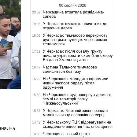
06 серпня 2026
Черкащина втратила розвідника-
20:09
сапера
У Черкасах шукають причетних до
19:03
отруєння дерев
У Черкасах тимчасово перекриють
18:08
рух на трьох вулицях через ремонт
тепломереж
У Черкасах після обвалу ґрунту
17:19
почали укріплювати схил біля скверу
Богдана Хмельницького
Частина Тального тимчасово
16:47
залишиться без газу
На Черкащині молодята оформили
16:22
новий паспорт одразу після
одруження
На Черкащині суд повернув державі
15:50
землі на території парку
"Нижньосульський"
У Черкасах 75-річній жінці провели
15:37
малоінвазивну операцію на серці
.
У Черкаському ТЦК відреагували на
14:42
скандальне відео під час оповіщення
ння.
На
Черкащина - новий центр
14:30