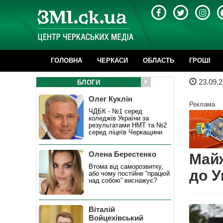
ГОЛОВНА
ЧЕРКАСИ
ОБЛАСТЬ
ГРОШІ
23.09.2
БЛОГИ
Олег Куклін
Реклама
ЧДБК - №1 серед
коледжів України за
результатами НМТ та №2
серед ліцеїв Черкащини
Олена Берестенко
Майж
Втома від саморозвитку,
до У
або чому постійне “працюй
над собою” виснажує?
Віталій
Войцехівський