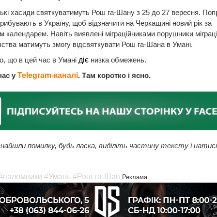
кі хасиди святкуватимуть Рош га-Шану з 25 до 27 вересня. Попр
рибувають в Україну, щоб відзначити на Черкащині новий рік за
 календарем. Навіть виявлені міграційниками порушники міграц
ства матимуть змогу відсвяткувати Рош га-Шана в Умані.
, що в цей час в Умані
діє
низка обмежень.
нас у
Telegram-каналі
. Там коротко і ясно.
найшли помилку, будь ласка, виділіть частину тексту і натис
#паломники
#Умань
#Рош га-Шан
Реклама