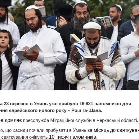
а 23 вересня в Умань уже прибуло 19 821 паломників для
ння єврейського нового року – Рош га-Шана.
овідомляє
пресслужба Міграційної служби в Черкаській області
о, що хасиди почали прибувати в Умань
за місяць до святкува
і святкування очікують
10 тисяч паломників.