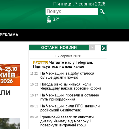
П'ятниця, 7 серпня 2026
32°
РЕКЛАМА
ОСТАННІ НОВИНИ
07 серпня 2026
Читайте нас у Telegram.
Підписуйтесь на наш канал
На Черкащині за добу сталося
11:22
більше десяти пожеж
Погода різко зміниться: коли
10:52
Черкащину накриє грозовий фронт
ули
На Черкащині провели в останню
10:17
путь прикордонника
На Черкащині сили ППО знищили
09:31
російський безпілотник
Іграшковий завал: як очистити
09:20
дитячу кімнату від мотлоху і
повернути витрачені гроші