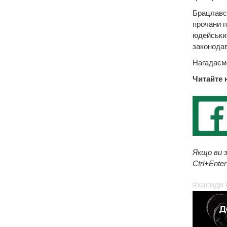
Брацлавсь
прочани п
юдейським
законодав
Нагадаємо
Читайте 
Якщо ви з
Ctrl+Enter
#хасиди