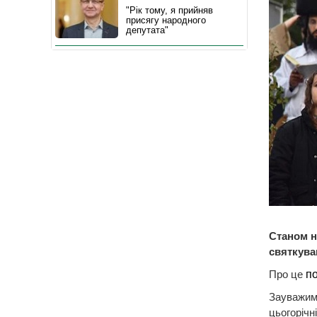
"Рік тому, я прийняв
присягу народного
депутата"
Станом н
святкува
Про це
п
Зауважим
цьогорічн