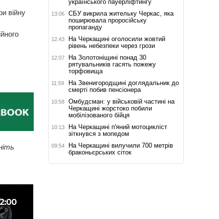
українського пауерліфтингу
и війну
СБУ викрила жительку Черкас, яка
13:06
поширювала проросійську
пропаганду
ійного
На Черкащині оголосили жовтий
12:43
рівень небезпеки через грози
На Золотоніщині понад 30
12:07
рятувальників гасять пожежу
торфовища
На Звенигородщині доглядальник до
11:59
смерті побив пенсіонера
Омбудсман: у військовій частині на
10:58
Черкащині жорстоко побили
мобілізованого бійця
На Черкащині п'яний мотоцикліст
10:13
зіткнувся з мопедом
На Черкащині вилучили 700 метрів
09:54
ніть
браконьєрських сіток