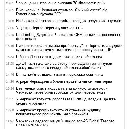
Черкащанин незаконно виловив 70 кілограмів риби
20:01
Військовий із Чорнобая отримав "Срібний хрест" від
19:05
Головнокомандувача ЗСУ
На Черкащині загорівся полігон твердих побутових відходів
18:08
У центрі Черкас перекинулася автівка
17:06
Ше.Fest відбудеться: Черкаська ОВА погодила проведення
16:49
фестивалю
Використовували шифри про "погоду": у Черкасах засудили
16:15
адміністратора груп у телеграмі про пересування ТЦК
Війна забрала життя двох черкаських військових
15:33
До 14 тисяч доларів за втечу: черкащанин організував
15:20
схему незаконного виїзду військовозобов'язаних
Вічна пам'ять: пішла з життя черкаська освітянка
14:44
Аграрії Черкащини зібрали перший мільйон тонн зерна
14:26
Без генератора, пандуса та з аварійною душовою: у
13:14
Черкасах перевірили гуртожиток для переселенців
У Черкасах готують дороги біля шкіл і дитсадків: де вже
12:31
оновили розмітку
У Черкасах профінансують обстеження будинку,
12:08
пошкодженого російським безпілотником
Черкаська педагогиня увійшла до топ-25 Global Teacher
11:57
Prize Ukraine 2026