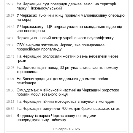
На Черкащині суд повернув державі землі на території
15:50
парку "Нижньосульський"
У Черкасах 75-річній жінці провели малоінвазивну операцію
15:37
на серці
У Черкаському ТЦК відреагували на скандальне відео під
14:42
час оповіщення
Черкащина - новий центр українського пауерліфтингу
14:30
СБУ викрила жительку Черкас, яка поширювала
13:06
проросійську пропаганду
На Черкащині оголосили жовтий рівень небезпеки через
12:43
грози
На Золотоніщині понад 30 рятувальників гасять пожежу
12:07
торфовища
На Звенигородщині доглядальник до смерті побив
11:59
пенсіонера
Омбудсман: у військовій частині на Черкащині жорстоко
10:58
побили мобілізованого бійця
На Черкащині п'яний мотоцикліст зіткнувся з мопедом
10:13
На Черкащині вилучили 700 метрів браконьєрських сіток
09:54
В одному із парків Черкас знову пошкодили
09:11
попереджувальну табличку
05 серпня 2026