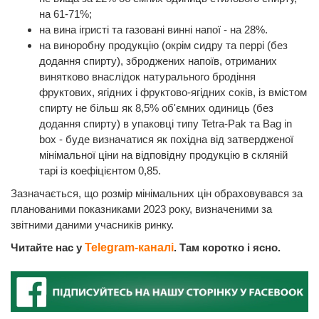
на 61-71%;
на вина ігристі та газовані винні напої - на 28%.
на виноробну продукцію (окрім сидру та перрі (без
додання спирту), зброджених напоїв, отриманих
винятково внаслідок натурального бродіння
фруктових, ягідних і фруктово-ягідних соків, із вмістом
спирту не більш як 8,5% об'ємних одиниць (без
додання спирту) в упаковці типу Tetra-Pak та Bag in
box - буде визначатися як похідна від затвердженої
мінімальної ціни на відповідну продукцію в скляній
тарі із коефіцієнтом 0,85.
Зазначається, що розмір мінімальних цін обраховувався за
планованими показниками 2023 року, визначеними за
звітними даними учасників ринку.
Читайте нас у
Telegram-каналі
. Там коротко і ясно.