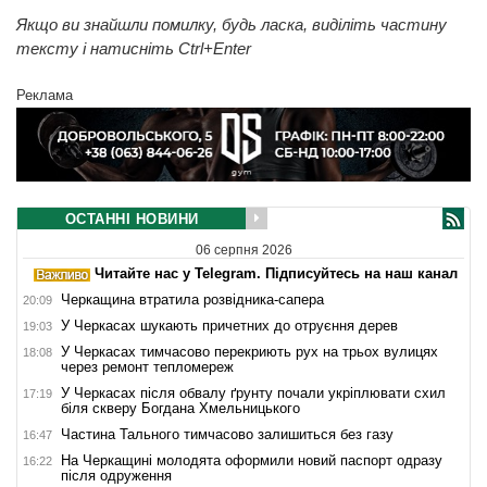
Якщо ви знайшли помилку, будь ласка, виділіть частину
тексту і натисніть Ctrl+Enter
Реклама
ОСТАННІ НОВИНИ
06 серпня 2026
Читайте нас у Telegram. Підписуйтесь на наш канал
Черкащина втратила розвідника-сапера
20:09
У Черкасах шукають причетних до отруєння дерев
19:03
У Черкасах тимчасово перекриють рух на трьох вулицях
18:08
через ремонт тепломереж
У Черкасах після обвалу ґрунту почали укріплювати схил
17:19
біля скверу Богдана Хмельницького
Частина Тального тимчасово залишиться без газу
16:47
На Черкащині молодята оформили новий паспорт одразу
16:22
після одруження