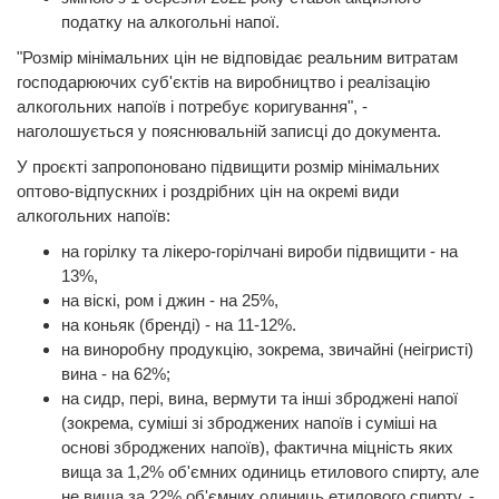
податку на алкогольні напої.
"Розмір мінімальних цін не відповідає реальним витратам
господарюючих суб'єктів на виробництво і реалізацію
алкогольних напоїв і потребує коригування", -
наголошується у пояснювальній записці до документа.
У проєкті запропоновано підвищити розмір мінімальних
оптово-відпускних і роздрібних цін на окремі види
алкогольних напоїв:
на горілку та лікеро-горілчані вироби підвищити - на
13%,
на віскі, ром і джин - на 25%,
на коньяк (бренді) - на 11-12%.
на виноробну продукцію, зокрема, звичайні (неігристі)
вина - на 62%;
на сидр, пері, вина, вермути та інші зброджені напої
(зокрема, суміші зі зброджених напоїв і суміші на
основі зброджених напоїв), фактична міцність яких
вища за 1,2% об'ємних одиниць етилового спирту, але
не вища за 22% об'ємних одиниць етилового спирту, -