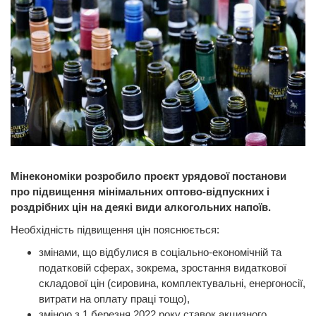
Мінекономіки розробило проєкт урядової постанови
про підвищення мінімальних оптово-відпускних і
роздрібних цін на деякі види алкогольних напоїв.
Необхідність підвищення цін пояснюється:
змінами, що відбулися в соціально-економічній та
податковій сферах, зокрема, зростання видаткової
складової цін (сировина, комплектувальні, енергоносії,
витрати на оплату праці тощо),
зміною з 1 березня 2022 року ставок акцизного