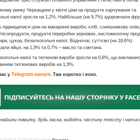
чому ринку Черкащини у квітні ціни на продукти харчування та
льні напої зросли на 1,2%. Найбільше (на 9,7%) здорожчали фру
 підвищилися ціни на макаронні вироби, хліб, соняшникову олію,
м’ясопродукти, продукти переробки зернових, кисломолочну прод
ири, цукор, безалкогольні напої. Водночас суттєво (на 18,6%)
ли яйця, на 1,9% та 0,7% – масло та сметана.
лкогольні напої та тютюнові вироби зросли на 0,8%, що викликан
анням тютюнових виробів на 1,9%.
нас у
Telegram-каналі
. Там коротко і ясно.
найшли помилку, будь ласка, виділіть частину тексту і натис
родукти
#здорожчання
Реклама