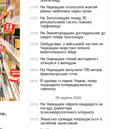
пропаганду
На Черкащині оголосили жовтий
12:43
рівень небезпеки через грози
На Золотоніщині понад 30
12:07
рятувальників гасять пожежу
торфовища
На Звенигородщині доглядальник до
11:59
смерті побив пенсіонера
Омбудсман: у військовій частині на
10:58
Черкащині жорстоко побили
мобілізованого бійця
На Черкащині п'яний мотоцикліст
10:13
зіткнувся з мопедом
На Черкащині вилучили 700 метрів
09:54
браконьєрських сіток
В одному із парків Черкас знову
09:11
пошкодили попереджувальну
табличку
05 серпня 2026
На Черкащині обрали кандидата на
20:15
посаду директора
психоневрологічного інтернату
ць,
Уманська громада попрощається із
19:22
загиблим захисником
і.