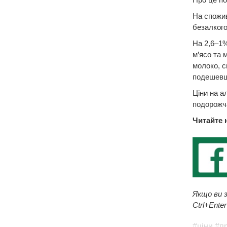
На спожив
безалкого
На 2,6–1%
м’ясо та 
молоко, с
подешевша
Ціни на а
подорожч
Читайте 
Якщо ви з
Ctrl+Enter
#ціни
#п