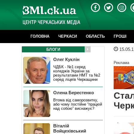
ГОЛОВНА
ЧЕРКАСИ
ОБЛАСТЬ
ГРОШІ
15.05.1
БЛОГИ
Олег Куклін
Реклама
ЧДБК - №1 серед
коледжів України за
результатами НМТ та №2
серед ліцеїв Черкащини
Олена Берестенко
Стал
Втома від саморозвитку,
Черк
або чому постійне “працюй
над собою” виснажує?
Віталій
Войцехівський