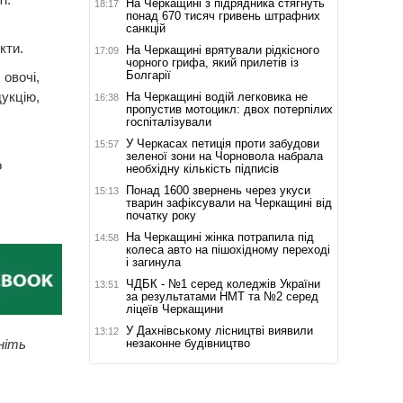
На Черкащині з підрядника стягнуть
18:17
понад 670 тисяч гривень штрафних
санкцій
кти.
На Черкащині врятували рідкісного
17:09
чорного грифа, який прилетів із
Болгарії
 овочі,
укцію,
На Черкащині водій легковика не
16:38
пропустив мотоцикл: двох потерпілих
госпіталізували
У Черкасах петиція проти забудови
15:57
зеленої зони на Чорновола набрала
о
необхідну кількість підписів
Понад 1600 звернень через укуси
15:13
тварин зафіксували на Черкащині від
початку року
На Черкащині жінка потрапила під
14:58
колеса авто на пішохідному переході
і загинула
ЧДБК - №1 серед коледжів України
13:51
за результатами НМТ та №2 серед
ліцеїв Черкащини
У Дахнівському лісництві виявили
13:12
незаконне будівництво
ніть