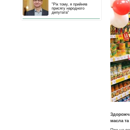
"Рік тому, я прийняв
присягу народного
депутата"
Здорожча
масла та 
Про це по