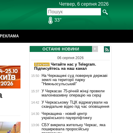
Четвер, 6 серпня 2026
33°
РЕКЛАМА
ОСТАННІ НОВИНИ
06 серпня 2026
Читайте нас у Telegram.
Підписуйтесь на наш канал
На Черкащині суд повернув державі
15:50
землі на території парку
"Нижньосульський"
У Черкасах 75-річній жінці провели
15:37
а
малоінвазивну операцію на серці
У Черкаському ТЦК відреагували на
14:42
скандальне відео під час оповіщення
Черкащина - новий центр
14:30
українського пауерліфтингу
СБУ викрила жительку Черкас, яка
13:06
поширювала проросійську