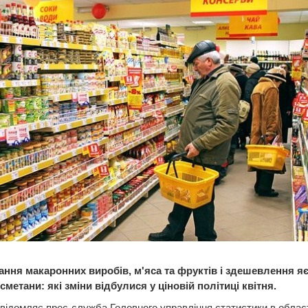
ння макаронних виробів, м'яса та фруктів і здешевлення яє
сметани: які зміни відбулися у ціновій політиці квітня.
відомляє прес-служба Головного управління статистики в област