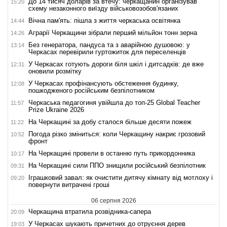
До 14 тисяч доларів за втечу: черкащанин організував
15:20
схему незаконного виїзду військовозобов'язаних
Вічна пам'ять: пішла з життя черкаська освітянка
14:44
Аграрії Черкащини зібрали перший мільйон тонн зерна
14:26
Без генератора, пандуса та з аварійною душовою: у
13:14
Черкасах перевірили гуртожиток для переселенців
У Черкасах готують дороги біля шкіл і дитсадків: де вже
12:31
оновили розмітку
У Черкасах профінансують обстеження будинку,
12:08
пошкодженого російським безпілотником
Черкаська педагогиня увійшла до топ-25 Global Teacher
11:57
Prize Ukraine 2026
На Черкащині за добу сталося більше десяти пожеж
11:22
Погода різко зміниться: коли Черкащину накриє грозовий
10:52
фронт
На Черкащині провели в останню путь прикордонника
10:17
На Черкащині сили ППО знищили російський безпілотник
09:31
Іграшковий завал: як очистити дитячу кімнату від мотлоху і
09:20
повернути витрачені гроші
06 серпня 2026
Черкащина втратила розвідника-сапера
20:09
У Черкасах шукають причетних до отруєння дерев
19:03