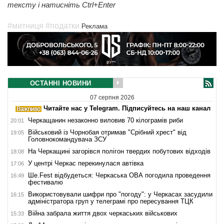
тексту і натисніть Ctrl+Enter
#митниця
#податки
Реклама
ОСТАННІ НОВИНИ
07 серпня 2026
Читайте нас у Telegram. Підписуйтесь на наш канал
Черкащанин незаконно виловив 70 кілограмів риби
20:01
Військовий із Чорнобая отримав "Срібний хрест" від
19:05
Головнокомандувача ЗСУ
На Черкащині загорівся полігон твердих побутових відходів
18:08
У центрі Черкас перекинулася автівка
17:06
Ше.Fest відбудеться: Черкаська ОВА погодила проведення
16:49
фестивалю
Використовували шифри про "погоду": у Черкасах засудили
16:15
адміністратора груп у телеграмі про пересування ТЦК
Війна забрала життя двох черкаських військових
15:33