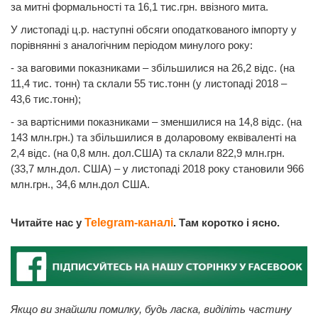
за митні формальності та 16,1 тис.грн. ввізного мита.
У листопаді ц.р. наступні обсяги оподаткованого імпорту у
порівнянні з аналогічним періодом минулого року:
- за ваговими показниками – збільшилися на 26,2 відс. (на
11,4 тис. тонн) та склали 55 тис.тонн (у листопаді 2018 –
43,6 тис.тонн);
- за вартісними показниками – зменшилися на 14,8 відс. (на
143 млн.грн.) та збільшилися в доларовому еквіваленті на
2,4 відс. (на 0,8 млн. дол.США) та склали 822,9 млн.грн.
(33,7 млн.дол. США) – у листопаді 2018 року становили 966
млн.грн., 34,6 млн.дол США.
Читайте нас у
Telegram-каналі
. Там коротко і ясно.
Якщо ви знайшли помилку, будь ласка, виділіть частину