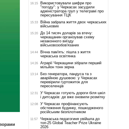
Використовували шифри про
16:15
"погоду": у Черкасах засудили
адміністратора груп у телеграмі про
пересування ТЦК
Війна забрала життя двох черкаських
15:33
військових
До 14 тисяч доларів за втечу:
15:20
черкащанин організував схему
незаконного виїзду
військовозобов'язаних
Вічна пам'ять: пішла з життя
14:44
черкаська освітянка
Аграрії Черкащини зібрали перший
14:26
мільйон тонн зерна
Без генератора, пандуса та з
13:14
аварійною душовою: у Черкасах
перевірили гуртожиток для
переселенців
У Черкасах готують дороги біля шкіл
12:31
і дитсадків: де вже оновили розмітку
У Черкасах профінансують
12:08
обстеження будинку, пошкодженого
російським безпілотником
Черкаська педагогиня увійшла до
11:57
топ-25 Global Teacher Prize Ukraine
творами
2026