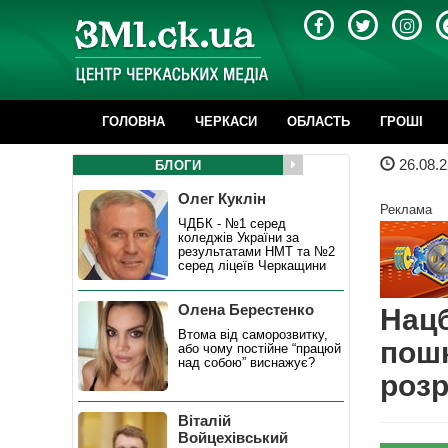
ГОЛОВНА
ЧЕРКАСИ
ОБЛАСТЬ
ГРОШІ
26.08.2
БЛОГИ
Олег Куклін
Реклама
ЧДБК - №1 серед
коледжів України за
результатами НМТ та №2
серед ліцеїв Черкащини
Олена Берестенко
Нацб
Втома від саморозвитку,
пошк
або чому постійне “працюй
над собою” виснажує?
розр
Віталій
Войцехівський