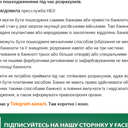
и пошкодженнями під час розрахунків.
овідомила
пресслужба НБУ.
и могли бути пошкоджені самими банками аби привести банкноти
ий стан у разі загрози окупації російськими військами. Такі банк
адені окупантами або мародерами із захоплених відділень банків
можуть бути пошкоджені механічним способом (обрізання не м
банкноти та її знищення; розрізання навпіл або на три частини;
ювання в банкноті трьох або більше отворів) або спеціальними
и чи іншими фарбуючими речовинами із зафарбовуванням не м
 площі банкноти.
ноти не потрібно приймати під час готівкових розрахунків, адже в
 бути платіжним засобом. Банки не мають права здійснювати об
их такими способами банкнот, а повинні вилучати їх і надсила
дження, а також інформувати правоохоронні органи.
нас у
Telegram-каналі
. Там коротко і ясно.