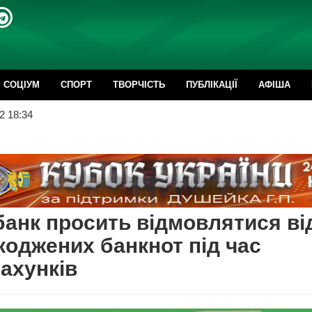
CОЦІУМ
СПОРТ
ТВОРЧІСТЬ
ПУБЛІКАЦІЇ
АФІША
2 18:34
анк просить відмовлятися ві
оджених банкнот під час
ахунків