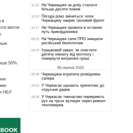
На Черкащині за добу сталося
11:22
більше десяти пожеж
Погода різко зміниться: коли
10:52
Черкащину накриє грозовий фронт
 в
ноти могли
На Черкащині провели в останню
10:17
путь прикордонника
.
На Черкащині сили ППО знищили
09:31
російський безпілотник
енше
Іграшковий завал: як очистити
09:20
дитячу кімнату від мотлоху і
повернути витрачені гроші
енше 50%
06 серпня 2026
Черкащина втратила розвідника-
20:09
сапера
они
мін
У Черкасах шукають причетних до
19:03
отруєння дерев
ти НБУ
У Черкасах тимчасово перекриють
18:08
рух на трьох вулицях через ремонт
тепломереж