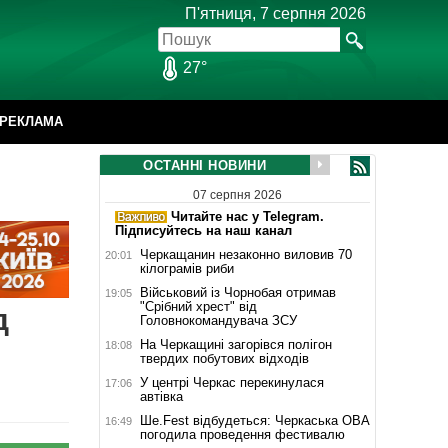
П'ятниця, 7 серпня 2026
27°
РЕКЛАМА
ОСТАННІ НОВИНИ
07 серпня 2026
Читайте нас у Telegram.
Підписуйтесь на наш канал
Черкащанин незаконно виловив 70
20:01
кілограмів риби
Військовий із Чорнобая отримав
19:05
"Срібний хрест" від
д
Головнокомандувача ЗСУ
На Черкащині загорівся полігон
18:08
твердих побутових відходів
У центрі Черкас перекинулася
17:06
автівка
Ше.Fest відбудеться: Черкаська ОВА
16:49
погодила проведення фестивалю