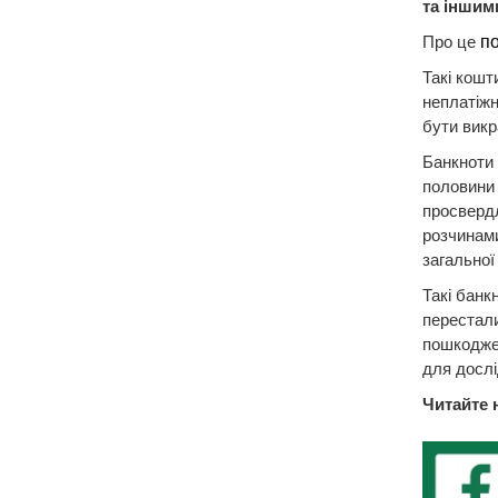
та іншим
Про це
п
Такі кошт
неплатіжн
бути викр
Банкноти 
половини 
просвердл
розчинам
загальної
Такі банк
перестали
пошкоджен
для дослі
Читайте 