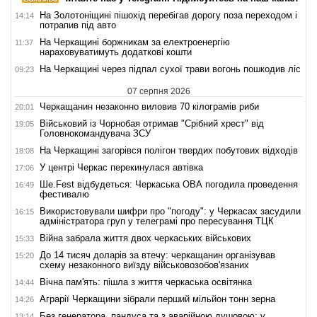
На Золотоніщині пішохід перебігав дорогу поза переходом і
14:14
потрапив під авто
На Черкащині боржникам за електроенергію
11:37
нараховуватимуть додаткові кошти
На Черкащині через підпал сухої трави вогонь пошкодив ліс
09:23
07 серпня 2026
Черкащанин незаконно виловив 70 кілограмів риби
20:01
Військовий із Чорнобая отримав "Срібний хрест" від
19:05
Головнокомандувача ЗСУ
На Черкащині загорівся полігон твердих побутових відходів
18:08
У центрі Черкас перекинулася автівка
17:06
Ше.Fest відбудеться: Черкаська ОВА погодила проведення
16:49
фестивалю
Використовували шифри про "погоду": у Черкасах засудили
16:15
адміністратора груп у телеграмі про пересування ТЦК
Війна забрала життя двох черкаських військових
15:33
До 14 тисяч доларів за втечу: черкащанин організував
15:20
схему незаконного виїзду військовозобов'язаних
Вічна пам'ять: пішла з життя черкаська освітянка
14:44
Аграрії Черкащини зібрали перший мільйон тонн зерна
14:26
Без генератора, пандуса та з аварійною душовою: у
13:14