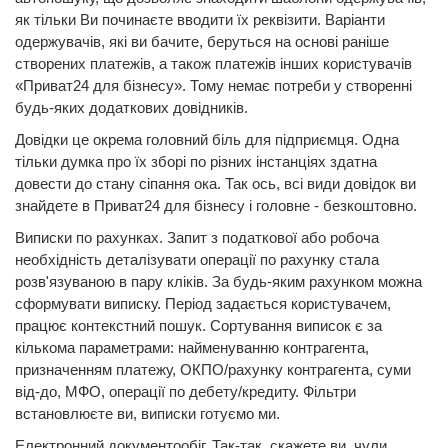
як тільки Ви починаєте вводити їх реквізити. Варіанти
одержувачів, які ви бачите, беруться на основі раніше
створених платежів, а також платежів інших користувачів
«Приват24 для бізнесу». Тому немає потреби у створенні
будь-яких додаткових довідників.
Довідки це окрема головний біль для підприємця. Одна
тільки думка про їх зборі по різних інстанціях здатна
довести до стану сіпання ока. Так ось, всі види довідок ви
знайдете в Приват24 для бізнесу і головне - безкоштовно.
Виписки по рахунках. Запит з податкової або робоча
необхідність деталізувати операції по рахунку стала
розв'язуваною в пару кліків. За будь-яким рахунком можна
сформувати виписку. Період задається користувачем,
працює контекстний пошук. Сортування виписок є за
кількома параметрами: найменуванню контрагента,
призначенням платежу, ОКПО/рахунку контрагента, суми
від-до, МФО, операції по дебету/кредиту. Фільтри
встановлюєте ви, виписки готуємо ми.
Електронний документообіг. Так-так, скажете ви, чули