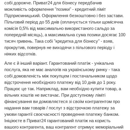
собі дорожче. Приват24 для бізнесу передбачив
можливість оформлення "позики" - кредитний ліміт
Підприємницький. Оформлення безкоштовно і без застави.
Пільговий період до 55 днів (оплачується тільки щомісячна
комісія 0,5% від максимально використаного сальдо за
попередній місяць), а максимальна сума позики досягає 100
тисяч гривень. Така собі "кредитка для бізнесу" - взяв,
прокрутив, повернув не виходячи з пільгового періоду і
ніяких відсотків.
Але є й інший варіант. Гарантований платіж - унікальна
послуга, яка не має аналогів на українському ринку - така
собі домовленість між покупцем і постачальником щодо
відстрочення необхідного платежу від 10 днів до 1 року.
Працює це так. Наприклад, вам необхідно купити товар, а
вільних коштів не вистачає. При доступному ліміті
фінансування ви домовляєтеся зі своїм контрагентом про
надання вам товарів / послуг з відстрочкою платежу за
умови гарантії своєчасності проведення платежу банком.
Ініціюєте в Приват24 гарантований платіж на користь
вашого контрагента, ваш контрагент отримує меморіальний