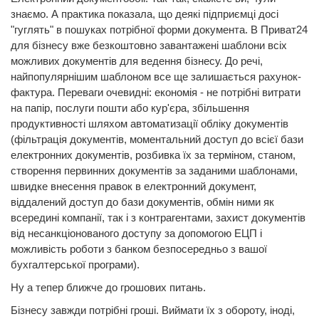
знаємо. А практика показала, що деякі підприємці досі
"гуглять" в пошуках потрібної форми документа. В Приват24
для бізнесу вже безкоштовно завантажені шаблони всіх
можливих документів для ведення бізнесу. До речі,
найпопулярнішим шаблоном все ще залишається рахунок-
фактура. Переваги очевидні: економія - не потрібні витрати
на папір, послуги пошти або кур'єра, збільшення
продуктивності шляхом автоматизації обліку документів
(фільтрація документів, моментальний доступ до всієї бази
електронних документів, розбивка їх за терміном, станом,
створення первинних документів за заданими шаблонами,
швидке внесення правок в електронний документ,
віддалений доступ до бази документів, обмін ними як
всередині компанії, так і з контрагентами, захист документів
від несанкціонованого доступу за допомогою ЕЦП і
можливість роботи з банком безпосередньо з вашої
бухгалтерської програми).
Ну а тепер ближче до грошових питань.
Бізнесу завжди потрібні гроші. Виймати їх з обороту, іноді,