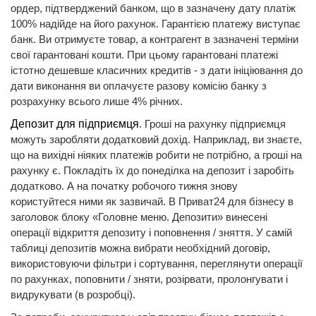
ордер, підтверджений банком, що в зазначену дату платіж
100% надійде на його рахунок. Гарантією платежу виступає
банк. Ви отримуєте товар, а контрагент в зазначені терміни
свої гарантовані кошти. При цьому гарантовані платежі
істотно дешевше класичних кредитів - з дати ініціювання до
дати виконання ви оплачуєте разову комісію банку з
розрахунку всього лише 4% річних.
Депозит для підприємця
. Гроші на рахунку підприємця
можуть заробляти додатковий дохід. Наприклад, ви знаєте,
що на вихідні ніяких платежів робити не потрібно, а гроші на
рахунку є. Покладіть їх до понеділка на депозит і заробіть
додатково. А на початку робочого тижня знову
користуйтеся ними як зазвичай. В Приват24 для бізнесу в
заголовок блоку «Головне меню. Депозити» винесені
операції відкриття депозиту і поповнення / зняття. У самій
таблиці депозитів можна вибрати необхідний договір,
використовуючи фільтри і сортування, переглянути операції
по рахунках, поповнити / зняти, розірвати, пролонгувати і
видрукувати (в розробці).