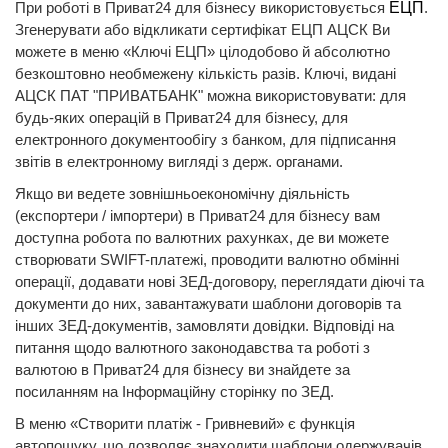
При роботі в Приват24 для бізнесу використовується
ЕЦП
.
Згенерувати або відкликати сертифікат ЕЦП АЦСК Ви
можете в меню «Ключі ЕЦП» цілодобово й абсолютно
безкоштовно необмежену кількість разів. Ключі, видані
АЦСК ПАТ "ПРИВАТБАНК" можна використовувати: для
будь-яких операцій в Приват24 для бізнесу, для
електронного документообігу з банком, для підписання
звітів в електронному вигляді з держ. органами.
Якщо ви ведете зовнішньоекономічну діяльність
(експортери / імпортери) в Приват24 для бізнесу вам
доступна робота по валютних рахунках, де ви можете
створювати SWIFT-платежі, проводити валютно обмінні
операції, додавати нові ЗЕД-договору, переглядати діючі та
документи до них, завантажувати шаблони договорів та
інших ЗЕД-документів, замовляти довідки. Відповіді на
питання щодо валютного законодавства та роботі з
валютою в Приват24 для бізнесу ви знайдете за
посиланням на Інформаційну сторінку по ЗЕД.
В меню «Створити платіж - Гривневий» є функція
автопошуку, що дозволяє знаходити шаблони одержувачів,