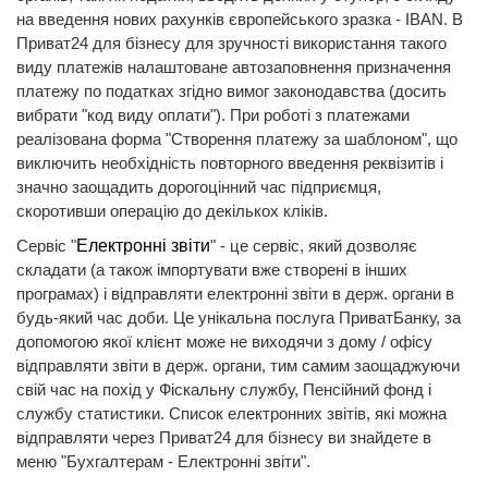
на введення нових рахунків європейського зразка - IBAN. В
Приват24 для бізнесу для зручності використання такого
виду платежів налаштоване автозаповнення призначення
платежу по податках згідно вимог законодавства (досить
вибрати "код виду оплати"). При роботі з платежами
реалізована форма "Створення платежу за шаблоном", що
виключить необхідність повторного введення реквізитів і
значно заощадить дорогоцінний час підприємця,
скоротивши операцію до декількох кліків.
Сервіс "
Електронні звіти
" - це сервіс, який дозволяє
складати (а також імпортувати вже створені в інших
програмах) і відправляти електронні звіти в держ. органи в
будь-який час доби. Це унікальна послуга ПриватБанку, за
допомогою якої клієнт може не виходячи з дому / офісу
відправляти звіти в держ. органи, тим самим заощаджуючи
свій час на похід у Фіскальну службу, Пенсійний фонд і
службу статистики. Список електронних звітів, які можна
відправляти через Приват24 для бізнесу ви знайдете в
меню "Бухгалтерам - Електронні звіти".