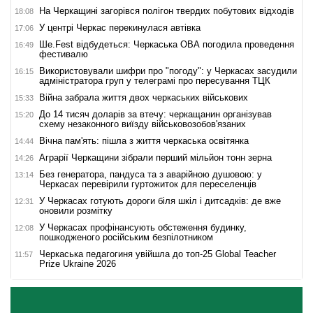
На Черкащині загорівся полігон твердих побутових відходів
18:08
У центрі Черкас перекинулася автівка
17:06
Ше.Fest відбудеться: Черкаська ОВА погодила проведення
16:49
фестивалю
Використовували шифри про "погоду": у Черкасах засудили
16:15
адміністратора груп у телеграмі про пересування ТЦК
Війна забрала життя двох черкаських військових
15:33
До 14 тисяч доларів за втечу: черкащанин організував
15:20
схему незаконного виїзду військовозобов'язаних
Вічна пам'ять: пішла з життя черкаська освітянка
14:44
Аграрії Черкащини зібрали перший мільйон тонн зерна
14:26
Без генератора, пандуса та з аварійною душовою: у
13:14
Черкасах перевірили гуртожиток для переселенців
У Черкасах готують дороги біля шкіл і дитсадків: де вже
12:31
оновили розмітку
У Черкасах профінансують обстеження будинку,
12:08
пошкодженого російським безпілотником
Черкаська педагогиня увійшла до топ-25 Global Teacher
11:57
Prize Ukraine 2026