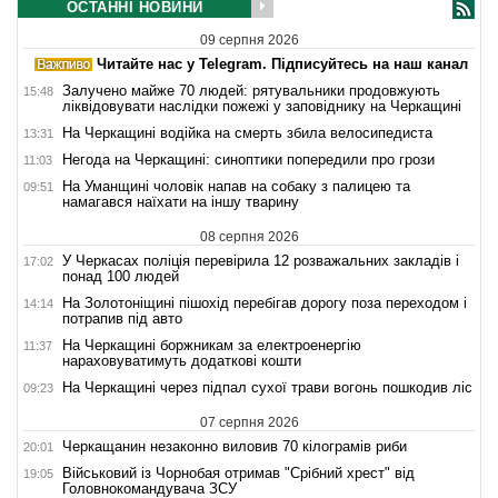
ОСТАННІ НОВИНИ
09 серпня 2026
Читайте нас у Telegram. Підписуйтесь на наш канал
Залучено майже 70 людей: рятувальники продовжують
15:48
ліквідовувати наслідки пожежі у заповіднику на Черкащині
На Черкащині водійка на смерть збила велосипедиста
13:31
Негода на Черкащині: синоптики попередили про грози
11:03
На Уманщині чоловік напав на собаку з палицею та
09:51
намагався наїхати на іншу тварину
08 серпня 2026
У Черкасах поліція перевірила 12 розважальних закладів і
17:02
понад 100 людей
На Золотоніщині пішохід перебігав дорогу поза переходом і
14:14
потрапив під авто
На Черкащині боржникам за електроенергію
11:37
нараховуватимуть додаткові кошти
На Черкащині через підпал сухої трави вогонь пошкодив ліс
09:23
07 серпня 2026
Черкащанин незаконно виловив 70 кілограмів риби
20:01
Військовий із Чорнобая отримав "Срібний хрест" від
19:05
Головнокомандувача ЗСУ