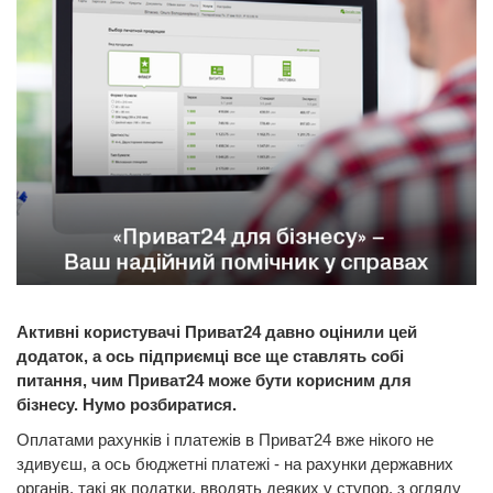
Активні користувачі Приват24 давно оцінили цей
додаток, а ось підприємці все ще ставлять собі
питання, чим Приват24 може бути корисним для
бізнесу. Нумо розбиратися.
Оплатами рахунків і платежів в Приват24 вже нікого не
здивуєш, а ось бюджетні платежі - на рахунки державних
органів, такі як податки, вводять деяких у ступор, з огляду