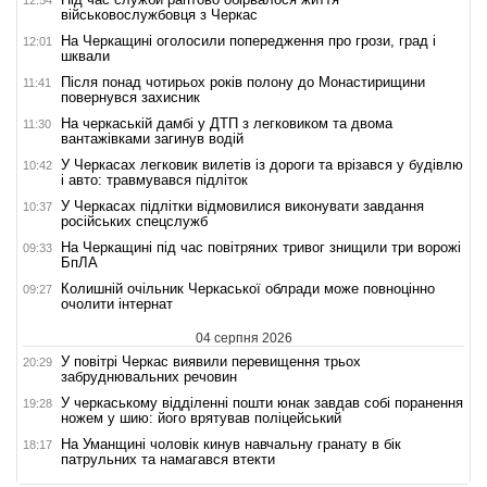
12:54
військовослужбовця з Черкас
На Черкащині оголосили попередження про грози, град і
12:01
шквали
Після понад чотирьох років полону до Монастирищини
11:41
повернувся захисник
На черкаській дамбі у ДТП з легковиком та двома
11:30
вантажівками загинув водій
У Черкасах легковик вилетів із дороги та врізався у будівлю
10:42
і авто: травмувався підліток
У Черкасах підлітки відмовилися виконувати завдання
10:37
російських спецслужб
На Черкащині під час повітряних тривог знищили три ворожі
09:33
БпЛА
Колишній очільник Черкаської облради може повноцінно
09:27
очолити інтернат
04 серпня 2026
У повітрі Черкас виявили перевищення трьох
20:29
забруднювальних речовин
У черкаському відділенні пошти юнак завдав собі поранення
19:28
ножем у шию: його врятував поліцейський
На Уманщині чоловік кинув навчальну гранату в бік
18:17
патрульних та намагався втекти