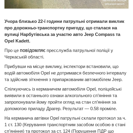
Учора близько 22-ї години патрульні отримали виклик
про дорожньо-транспортну пригоду, що сталася на
вулиці Нарбутівська за участю авто Jeep Compass та
Opel Kadett.
Про це
повідомляє
пресслужба патрульної поліції у
Черкаській області.
Прибувши на місце виклику, інспектори встановили, що
водій автомобіля Opel не дотримався безпечного інтервалу
та здійснив зіткнення з припаркованим автомобілем Jeep.
Спілкуючись із керманичем автомобіля Opel, поліцейські
виявили в останнього ознаки алкогольного сп’яніння та
запропонували йому пройти огляд на стан сп’яніння за
допомогою приладу Драгер. Результат — 0.58 проміле.
На керманича автівки Opel патрульні склали протокол за ч.
1 ст. 130 (Керування транспортним засобом особою в стані
сп’яніння) та протокол за ст. 124 (Порушення ПДР що