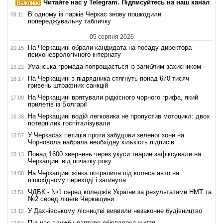
Читайте нас у Telegram. Підписуйтесь на наш канал
В одному із парків Черкас знову пошкодили
09:11
попереджувальну табличку
05 серпня 2026
На Черкащині обрали кандидата на посаду директора
20:15
психоневрологічного інтернату
Уманська громада попрощається із загиблим захисником
19:22
На Черкащині з підрядника стягнуть понад 670 тисяч
18:17
гривень штрафних санкцій
На Черкащині врятували рідкісного чорного грифа, який
17:09
прилетів із Болгарії
На Черкащині водій легковика не пропустив мотоцикл: двох
16:38
потерпілих госпіталізували
У Черкасах петиція проти забудови зеленої зони на
15:57
Чорновола набрала необхідну кількість підписів
Понад 1600 звернень через укуси тварин зафіксували на
15:13
Черкащині від початку року
На Черкащині жінка потрапила під колеса авто на
14:58
пішохідному переході і загинула
ЧДБК - №1 серед коледжів України за результатами НМТ та
13:51
№2 серед ліцеїв Черкащини
У Дахнівському лісництві виявили незаконне будівництво
13:12
Під час служби раптово обірвалося життя