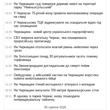
На Черкащині суд повернув державі землі на території
15:50
парку "Нижньосульський"
У Черкасах 75-річній жінці провели малоінвазивну операцію
15:37
на серці
У Черкаському ТЦК відреагували на скандальне відео під
14:42
час оповіщення
Черкащина - новий центр українського пауерліфтингу
14:30
СБУ викрила жительку Черкас, яка поширювала
13:06
проросійську пропаганду
На Черкащині оголосили жовтий рівень небезпеки через
12:43
грози
На Золотоніщині понад 30 рятувальників гасять пожежу
12:07
торфовища
На Звенигородщині доглядальник до смерті побив
11:59
пенсіонера
Омбудсман: у військовій частині на Черкащині жорстоко
10:58
побили мобілізованого бійця
На Черкащині п'яний мотоцикліст зіткнувся з мопедом
10:13
На Черкащині вилучили 700 метрів браконьєрських сіток
09:54
В одному із парків Черкас знову пошкодили
09:11
попереджувальну табличку
05 серпня 2026