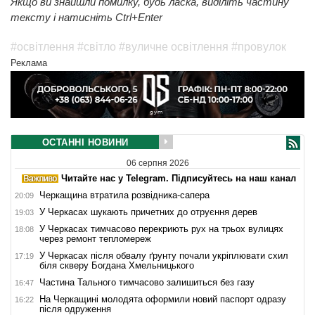
Якщо ви знайшли помилку, будь ласка, виділіть частину
тексту і натисніть Ctrl+Enter
#освітлення
#світло
#вуличне освітлення
#провулок
Реклама
ОСТАННІ НОВИНИ
06 серпня 2026
Читайте нас у Telegram. Підписуйтесь на наш канал
Черкащина втратила розвідника-сапера
20:09
У Черкасах шукають причетних до отруєння дерев
19:03
У Черкасах тимчасово перекриють рух на трьох вулицях
18:08
через ремонт тепломереж
У Черкасах після обвалу ґрунту почали укріплювати схил
17:19
біля скверу Богдана Хмельницького
Частина Тального тимчасово залишиться без газу
16:47
На Черкащині молодята оформили новий паспорт одразу
16:22
після одруження