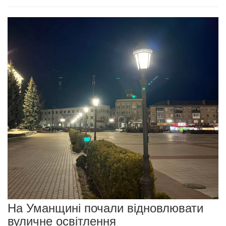
На Уманщині почали відновлювати
вуличне освітлення