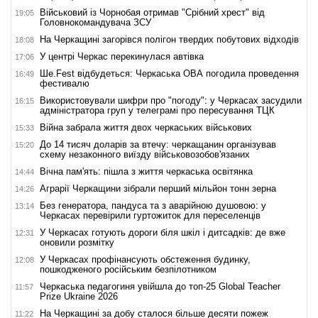
Військовий із Чорнобая отримав "Срібний хрест" від
19:05
Головнокомандувача ЗСУ
На Черкащині загорівся полігон твердих побутових відходів
18:08
У центрі Черкас перекинулася автівка
17:06
Ше.Fest відбудеться: Черкаська ОВА погодила проведення
16:49
фестивалю
Використовували шифри про "погоду": у Черкасах засудили
16:15
адміністратора груп у телеграмі про пересування ТЦК
Війна забрала життя двох черкаських військових
15:33
До 14 тисяч доларів за втечу: черкащанин організував
15:20
схему незаконного виїзду військовозобов'язаних
Вічна пам'ять: пішла з життя черкаська освітянка
14:44
Аграрії Черкащини зібрали перший мільйон тонн зерна
14:26
Без генератора, пандуса та з аварійною душовою: у
13:14
Черкасах перевірили гуртожиток для переселенців
У Черкасах готують дороги біля шкіл і дитсадків: де вже
12:31
оновили розмітку
У Черкасах профінансують обстеження будинку,
12:08
пошкодженого російським безпілотником
Черкаська педагогиня увійшла до топ-25 Global Teacher
11:57
Prize Ukraine 2026
На Черкащині за добу сталося більше десяти пожеж
11:22