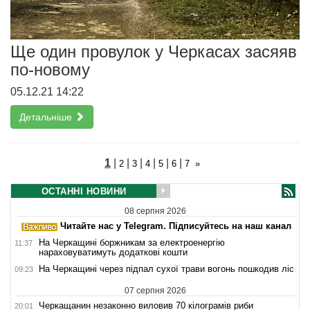
Ще один провулок у Черкасах засяяв
по-новому
05.12.21 14:22
Детальніше
1
|
|
|
|
|
|
2
3
4
5
6
7
»
ОСТАННІ НОВИНИ
08 серпня 2026
Читайте нас у Telegram. Підписуйтесь на наш канал
На Черкащині боржникам за електроенергію
11:37
нараховуватимуть додаткові кошти
На Черкащині через підпал сухої трави вогонь пошкодив ліс
09:23
07 серпня 2026
Черкащанин незаконно виловив 70 кілограмів риби
20:01