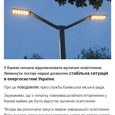
У Каневі почали відновлювати вуличне освітлення.
Увімкнути ліхтарі наразі дозволяє
стабільна ситуація
в енергосистемі України.
Про це
повідомляє
пресслужба Канівської міської ради.
Зауважимо, що з початку повномасштабного вторгнення у
Каневі майже рік було відсутнє вуличне освітлення.
"Вчора ми розпочали запуск мереж зовнішнього освітлення.
Втім, існують певні технічні моменти, через які світло наразі