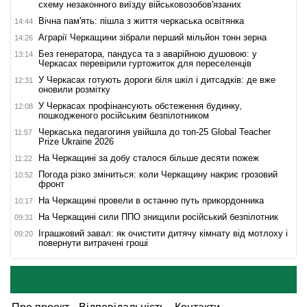
схему незаконного виїзду військовозобов'язаних
Вічна пам'ять: пішла з життя черкаська освітянка
14:44
Аграрії Черкащини зібрали перший мільйон тонн зерна
14:26
Без генератора, пандуса та з аварійною душовою: у
13:14
Черкасах перевірили гуртожиток для переселенців
У Черкасах готують дороги біля шкіл і дитсадків: де вже
12:31
оновили розмітку
У Черкасах профінансують обстеження будинку,
12:08
пошкодженого російським безпілотником
Черкаська педагогиня увійшла до топ-25 Global Teacher
11:57
Prize Ukraine 2026
На Черкащині за добу сталося більше десяти пожеж
11:22
Погода різко зміниться: коли Черкащину накриє грозовий
10:52
фронт
На Черкащині провели в останню путь прикордонника
10:17
На Черкащині сили ППО знищили російський безпілотник
09:31
Іграшковий завал: як очистити дитячу кімнату від мотлоху і
09:20
повернути витрачені гроші