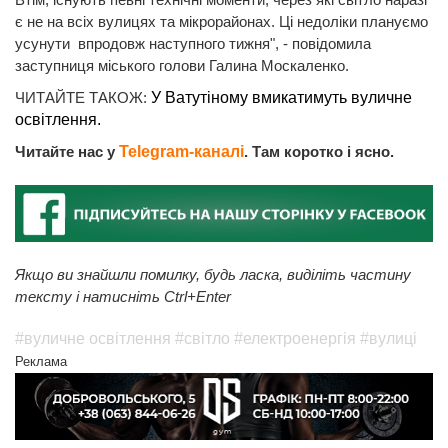
є не на всіх вулицях та мікрорайонах. Ці недоліки плануємо
усунути впродовж наступного тижня", - повідомила
заступниця міського голови Галина Москаленко.
ЧИТАЙТЕ ТАКОЖ:
У Ватутіному вмикатимуть вуличне
освітлення.
Читайте нас у
Telegram-каналі
. Там коротко і ясно.
Якщо ви знайшли помилку, будь ласка, виділіть частину
тексту і натисніть Ctrl+Enter
#вуличне освітлення
#світло
#електроенергія
#вулиці
Реклама