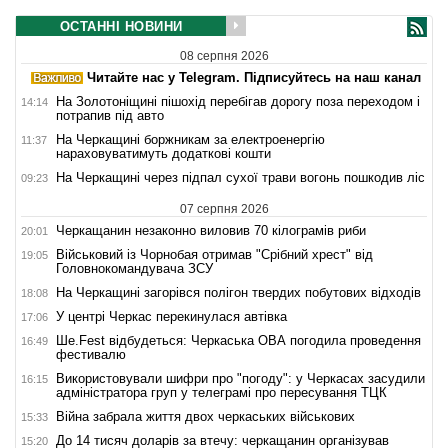
ОСТАННІ НОВИНИ
08 серпня 2026
Читайте нас у Telegram. Підписуйтесь на наш канал
На Золотоніщині пішохід перебігав дорогу поза переходом і
14:14
потрапив під авто
На Черкащині боржникам за електроенергію
11:37
нараховуватимуть додаткові кошти
На Черкащині через підпал сухої трави вогонь пошкодив ліс
09:23
07 серпня 2026
Черкащанин незаконно виловив 70 кілограмів риби
20:01
Військовий із Чорнобая отримав "Срібний хрест" від
19:05
Головнокомандувача ЗСУ
На Черкащині загорівся полігон твердих побутових відходів
18:08
У центрі Черкас перекинулася автівка
17:06
Ше.Fest відбудеться: Черкаська ОВА погодила проведення
16:49
фестивалю
Використовували шифри про "погоду": у Черкасах засудили
16:15
адміністратора груп у телеграмі про пересування ТЦК
Війна забрала життя двох черкаських військових
15:33
До 14 тисяч доларів за втечу: черкащанин організував
15:20