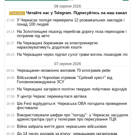
08 серпня 2026
Читайте нас у Telegram. Підписуйтесь на наш канал
У Черкасах поліція перевірила 12 розважальних закладів і
17:02
понад 100 людей
На Золотоніщині пішохід перебігав дорогу поза переходом і
14:14
потрапив під авто
На Черкащині боржникам за електроенергію
11:37
нараховуватимуть додаткові кошти
На Черкащині через підпал сухої трави вогонь пошкодив ліс
09:23
07 серпня 2026
Черкащанин незаконно виловив 70 кілограмів риби
20:01
Військовий із Чорнобая отримав "Срібний хрест" від
19:05
Головнокомандувача ЗСУ
На Черкащині загорівся полігон твердих побутових відходів
18:08
У центрі Черкас перекинулася автівка
17:06
Ше.Fest відбудеться: Черкаська ОВА погодила проведення
16:49
фестивалю
Використовували шифри про "погоду": у Черкасах засудили
16:15
адміністратора груп у телеграмі про пересування ТЦК
Війна забрала життя двох черкаських військових
15:33
До 14 тисяч доларів за втечу: черкащанин організував
15:20