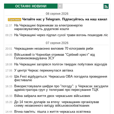
ОСТАННІ НОВИНИ
08 серпня 2026
Читайте нас у Telegram. Підписуйтесь на наш канал
На Черкащині боржникам за електроенергію
11:37
нараховуватимуть додаткові кошти
На Черкащині через підпал сухої трави вогонь пошкодив ліс
09:23
07 серпня 2026
Черкащанин незаконно виловив 70 кілограмів риби
20:01
Військовий із Чорнобая отримав "Срібний хрест" від
19:05
Головнокомандувача ЗСУ
На Черкащині загорівся полігон твердих побутових відходів
18:08
У центрі Черкас перекинулася автівка
17:06
Ше.Fest відбудеться: Черкаська ОВА погодила проведення
16:49
фестивалю
Використовували шифри про "погоду": у Черкасах засудили
16:15
адміністратора груп у телеграмі про пересування ТЦК
Війна забрала життя двох черкаських військових
15:33
До 14 тисяч доларів за втечу: черкащанин організував
15:20
схему незаконного виїзду військовозобов'язаних
Вічна пам'ять: пішла з життя черкаська освітянка
14:44