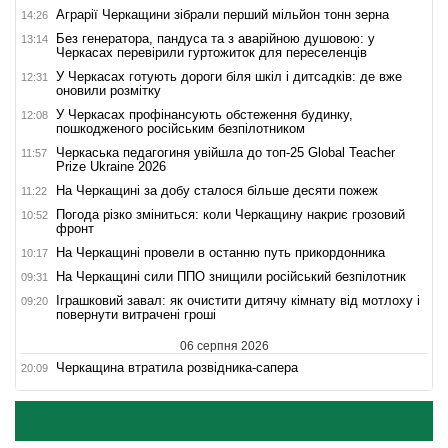
Аграрії Черкащини зібрали перший мільйон тонн зерна
14:26
Без генератора, пандуса та з аварійною душовою: у
13:14
Черкасах перевірили гуртожиток для переселенців
У Черкасах готують дороги біля шкіл і дитсадків: де вже
12:31
оновили розмітку
У Черкасах профінансують обстеження будинку,
12:08
пошкодженого російським безпілотником
Черкаська педагогиня увійшла до топ-25 Global Teacher
11:57
Prize Ukraine 2026
На Черкащині за добу сталося більше десяти пожеж
11:22
Погода різко зміниться: коли Черкащину накриє грозовий
10:52
фронт
На Черкащині провели в останню путь прикордонника
10:17
На Черкащині сили ППО знищили російський безпілотник
09:31
Іграшковий завал: як очистити дитячу кімнату від мотлоху і
09:20
повернути витрачені гроші
06 серпня 2026
Черкащина втратила розвідника-сапера
20:09