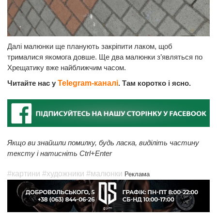
Далі малюнки ще планують закріпити лаком, щоб
трималися якомога довше. Ще два малюнки з’являться по
Хрещатику вже найближчим часом.
Читайте нас у
Telegram-каналі
. Там коротко і ясно.
Якщо ви знайшли помилку, будь ласка, виділіть частину
тексту і натисніть Ctrl+Enter
#картини
#художники
#малюнки
Реклама