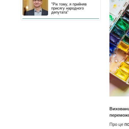
"Рік тому, я прийняв
присягу народного
депутата"
Вихованц
переможц
Про це
п