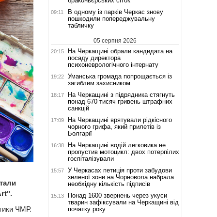
браконьєрських сіток
В одному із парків Черкас знову
09:11
пошкодили попереджувальну
табличку
05 серпня 2026
На Черкащині обрали кандидата на
20:15
посаду директора
психоневрологічного інтернату
Уманська громада попрощається із
19:22
загиблим захисником
На Черкащині з підрядника стягнуть
18:17
понад 670 тисяч гривень штрафних
санкцій
На Черкащині врятували рідкісного
17:09
чорного грифа, який прилетів із
Болгарії
На Черкащині водій легковика не
16:38
пропустив мотоцикл: двох потерпілих
госпіталізували
У Черкасах петиція проти забудови
15:57
зеленої зони на Чорновола набрала
стали
необхідну кількість підписів
rt".
Понад 1600 звернень через укуси
15:13
тварин зафіксували на Черкащині від
ітики ЧМР.
початку року