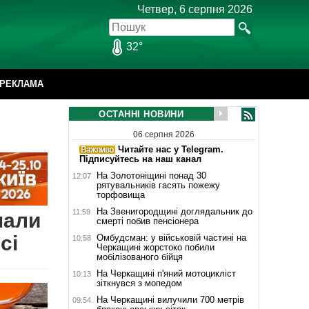
Четвер, 6 серпня 2026
32°
РЕКЛАМА
ОСТАННІ НОВИНИ
06 серпня 2026
Читайте нас у Telegram.
Підписуйтесь на наш канал
На Золотоніщині понад 30
12:07
рятувальників гасять пожежу
торфовища
На Звенигородщині доглядальник до
11:59
мали
смерті побив пенсіонера
сі
Омбудсман: у військовій частині на
10:58
Черкащині жорстоко побили
мобілізованого бійця
На Черкащині п'яний мотоцикліст
10:13
зіткнувся з мопедом
На Черкащині вилучили 700 метрів
09:54