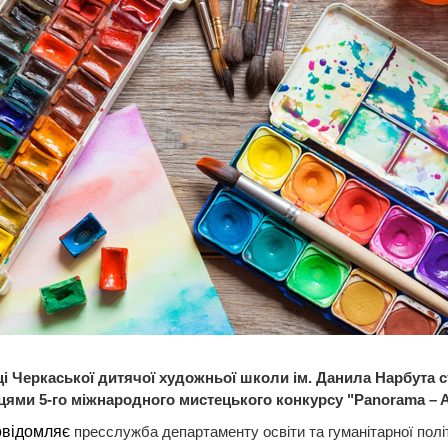
і Черкаської дитячої художньої школи ім. Данила Нарбута 
ями 5-го міжнародного мистецького конкурсу "Panorama – A
овідомляє
пресслужба департаменту освіти та гуманітарної пол