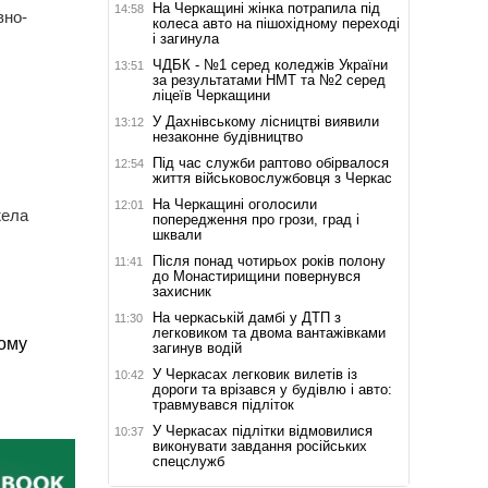
На Черкащині жінка потрапила під
14:58
вно-
колеса авто на пішохідному переході
і загинула
ЧДБК - №1 серед коледжів України
13:51
за результатами НМТ та №2 серед
ліцеїв Черкащини
У Дахнівському лісництві виявили
13:12
незаконне будівництво
Під час служби раптово обірвалося
12:54
життя військовослужбовця з Черкас
На Черкащині оголосили
12:01
жела
попередження про грози, град і
шквали
Після понад чотирьох років полону
11:41
до Монастирищини повернувся
захисник
На черкаській дамбі у ДТП з
11:30
легковиком та двома вантажівками
ому
загинув водій
У Черкасах легковик вилетів із
10:42
дороги та врізався у будівлю і авто:
травмувався підліток
У Черкасах підлітки відмовилися
10:37
виконувати завдання російських
спецслужб