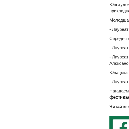
Юні худож
прикладне
Молодша 
- Лауреат
Середня к
- Лауреат
- Лауреат
Алєксанов
Юнацька к
- Лауреат
Нагадаємо
фестивал
Читайте 