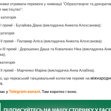
ники отримали перемоги у номінації "Образотворче та декорати
 мистецтво":
категорія
 І премії - Бугайова Діана (викладачка Анжела Алєксанова);
атегорія
 ІІ премії - Паламар Аліса (викладачка Анжела Алєксанова);
и ІІІ премії - Дорошенко Даша та Коваленко Ніка (викладачка Ан
а);
атегорія
 ІІ премії - Марченко Маріна (викладачка Анна Алабіна).
, що черкаський танцювальний колектив переміг на
міжнародн
і.
нас у
Telegram-каналі
. Там коротко і ясно.