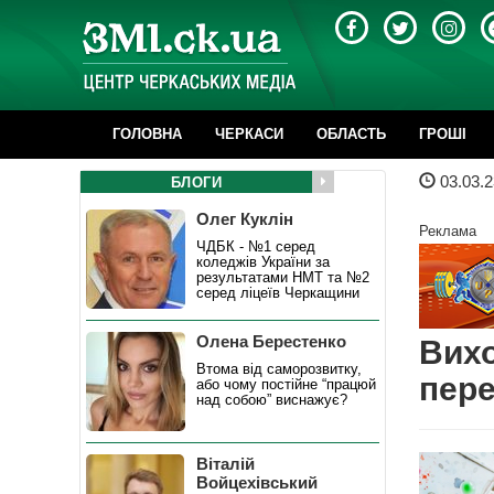
ГОЛОВНА
ЧЕРКАСИ
ОБЛАСТЬ
ГРОШІ
03.03.2
БЛОГИ
Олег Куклін
Реклама
ЧДБК - №1 серед
коледжів України за
результатами НМТ та №2
серед ліцеїв Черкащини
Олена Берестенко
Вихо
Втома від саморозвитку,
пере
або чому постійне “працюй
над собою” виснажує?
Віталій
Войцехівський