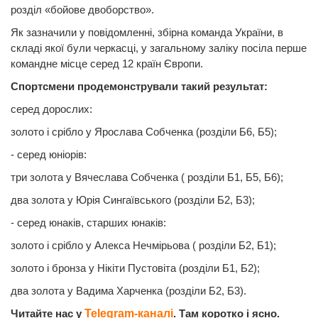
розділ «бойове двоборство».
Як зазначили у повідомленні, збірна команда України, в
складі якої були черкасці, у загальному заліку посіла перше
командне місце серед 12 країн Європи.
Спортсмени продемонстрували такий результат:
серед дорослих:
золото і срібло у Ярослава Собченка (розділи Б6, Б5);
- серед юніорів:
три золота у Вячеслава Собченка ( розділи Б1, Б5, Б6);
два золота у Юрія Сингаївського (розділи Б2, Б3);
- серед юнаків, старших юнаків:
золото і срібло у Алекса Нечмірьова ( розділи Б2, Б1);
золото і бронза у Нікіти Пустовіта (розділи Б1, Б2);
два золота у Вадима Харченка (розділи Б2, Б3).
Читайте нас у
Telegram-каналі
. Там коротко і ясно.