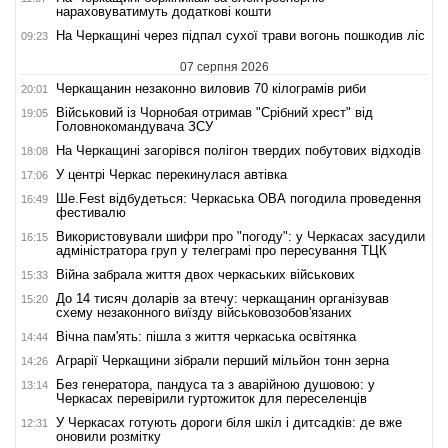
нараховуватимуть додаткові кошти
На Черкащині через підпал сухої трави вогонь пошкодив ліс
09:23
07 серпня 2026
Черкащанин незаконно виловив 70 кілограмів риби
20:01
Військовий із Чорнобая отримав "Срібний хрест" від
19:05
Головнокомандувача ЗСУ
На Черкащині загорівся полігон твердих побутових відходів
18:08
У центрі Черкас перекинулася автівка
17:06
Ше.Fest відбудеться: Черкаська ОВА погодила проведення
16:49
фестивалю
Використовували шифри про "погоду": у Черкасах засудили
16:15
адміністратора груп у телеграмі про пересування ТЦК
Війна забрала життя двох черкаських військових
15:33
До 14 тисяч доларів за втечу: черкащанин організував
15:20
схему незаконного виїзду військовозобов'язаних
Вічна пам'ять: пішла з життя черкаська освітянка
14:44
Аграрії Черкащини зібрали перший мільйон тонн зерна
14:26
Без генератора, пандуса та з аварійною душовою: у
13:14
Черкасах перевірили гуртожиток для переселенців
У Черкасах готують дороги біля шкіл і дитсадків: де вже
12:31
оновили розмітку