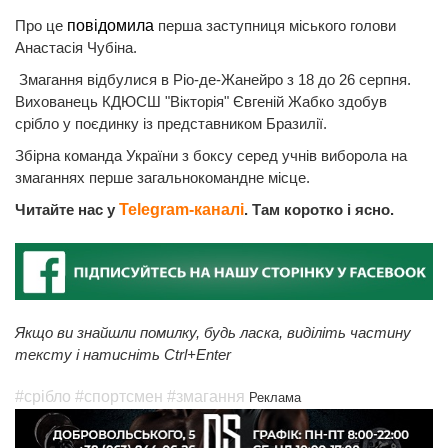
Про це
повідомила
перша заступниця міського голови
Анастасія Чубіна.
Змагання відбулися в Ріо-де-Жанейро з 18 до 26 серпня.
Вихованець КДЮСШ "Вікторія" Євгеній Жабко здобув
срібло у поєдинку із представником Бразилії.
Збірна команда України з боксу серед учнів виборола на
змаганнях перше загальнокомандне місце.
Читайте нас у
Telegram-каналі
. Там коротко і ясно.
Якщо ви знайшли помилку, будь ласка, виділіть частину
тексту і натисніть Ctrl+Enter
#срібло
#спортсмен
#змагання
Реклама