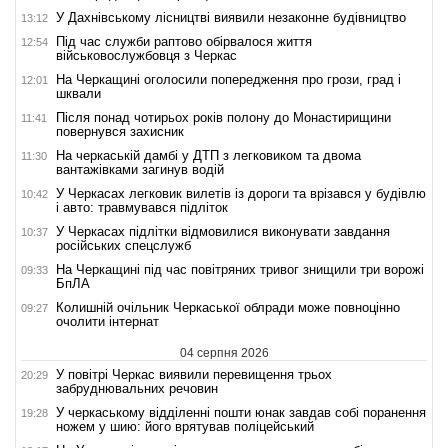
У Дахнівському лісництві виявили незаконне будівництво
13:12
Під час служби раптово обірвалося життя
12:54
військовослужбовця з Черкас
На Черкащині оголосили попередження про грози, град і
12:01
шквали
Після понад чотирьох років полону до Монастирищини
11:41
повернувся захисник
На черкаській дамбі у ДТП з легковиком та двома
11:30
вантажівками загинув водій
У Черкасах легковик вилетів із дороги та врізався у будівлю
10:42
і авто: травмувався підліток
У Черкасах підлітки відмовилися виконувати завдання
10:37
російських спецслужб
На Черкащині під час повітряних тривог знищили три ворожі
09:33
БпЛА
Колишній очільник Черкаської облради може повноцінно
09:27
очолити інтернат
04 серпня 2026
У повітрі Черкас виявили перевищення трьох
20:29
забруднювальних речовин
У черкаському відділенні пошти юнак завдав собі поранення
19:28
ножем у шию: його врятував поліцейський