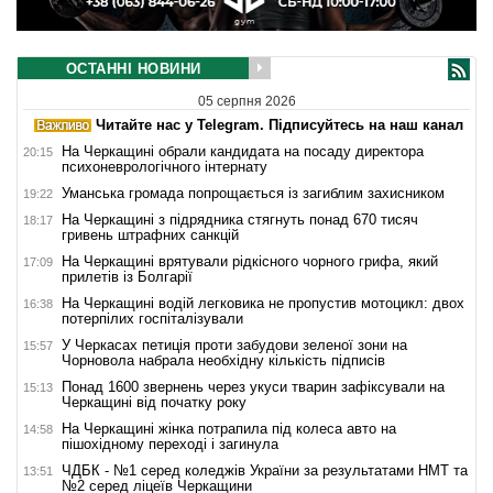
ОСТАННІ НОВИНИ
05 серпня 2026
Читайте нас у Telegram. Підписуйтесь на наш канал
На Черкащині обрали кандидата на посаду директора
20:15
психоневрологічного інтернату
Уманська громада попрощається із загиблим захисником
19:22
На Черкащині з підрядника стягнуть понад 670 тисяч
18:17
гривень штрафних санкцій
На Черкащині врятували рідкісного чорного грифа, який
17:09
прилетів із Болгарії
На Черкащині водій легковика не пропустив мотоцикл: двох
16:38
потерпілих госпіталізували
У Черкасах петиція проти забудови зеленої зони на
15:57
Чорновола набрала необхідну кількість підписів
Понад 1600 звернень через укуси тварин зафіксували на
15:13
Черкащині від початку року
На Черкащині жінка потрапила під колеса авто на
14:58
пішохідному переході і загинула
ЧДБК - №1 серед коледжів України за результатами НМТ та
13:51
№2 серед ліцеїв Черкащини