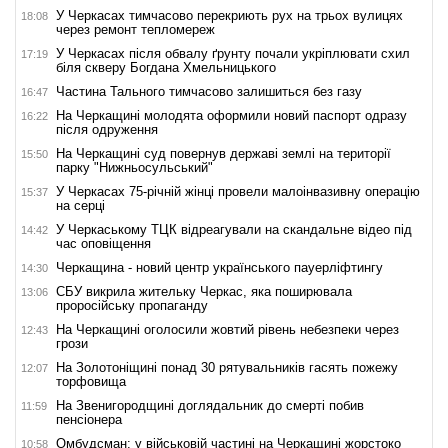
У Черкасах тимчасово перекриють рух на трьох вулицях
18:08
через ремонт тепломереж
У Черкасах після обвалу ґрунту почали укріплювати схил
17:19
біля скверу Богдана Хмельницького
Частина Тального тимчасово залишиться без газу
16:47
На Черкащині молодята оформили новий паспорт одразу
16:22
після одруження
На Черкащині суд повернув державі землі на території
15:50
парку "Нижньосульський"
У Черкасах 75-річній жінці провели малоінвазивну операцію
15:37
на серці
У Черкаському ТЦК відреагували на скандальне відео під
14:42
час оповіщення
Черкащина - новий центр українського пауерліфтингу
14:30
СБУ викрила жительку Черкас, яка поширювала
13:06
проросійську пропаганду
На Черкащині оголосили жовтий рівень небезпеки через
12:43
грози
На Золотоніщині понад 30 рятувальників гасять пожежу
12:07
торфовища
На Звенигородщині доглядальник до смерті побив
11:59
пенсіонера
Омбудсман: у військовій частині на Черкащині жорстоко
10:58