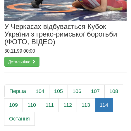
У Черкасах відбувається Кубок
України з греко-римської боротьби
(ФОТО, ВІДЕО)
30.11.99 00:00
Детальніше
Перша
104
105
106
107
108
109
110
111
112
113
114
Остання