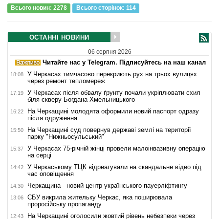
Всього новин: 2278
Всього сторiнок: 114
ОСТАННІ НОВИНИ
06 серпня 2026
Читайте нас у Telegram. Підписуйтесь на наш канал
У Черкасах тимчасово перекриють рух на трьох вулицях
18:08
через ремонт тепломереж
У Черкасах після обвалу ґрунту почали укріплювати схил
17:19
біля скверу Богдана Хмельницького
На Черкащині молодята оформили новий паспорт одразу
16:22
після одруження
На Черкащині суд повернув державі землі на території
15:50
парку "Нижньосульський"
У Черкасах 75-річній жінці провели малоінвазивну операцію
15:37
на серці
У Черкаському ТЦК відреагували на скандальне відео під
14:42
час оповіщення
Черкащина - новий центр українського пауерліфтингу
14:30
СБУ викрила жительку Черкас, яка поширювала
13:06
проросійську пропаганду
На Черкащині оголосили жовтий рівень небезпеки через
12:43