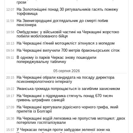
грози
На Золотоніщині понад 30 рятувальників гасять пожежу
12:07
торфовища
На Звенигородщині доглядальник до смерті побив
11:59
пенсіонера
Омбудсман: у військовій частині на Черкащині жорстоко
10:58
побили мобілізованого бійця
На Черкащині п'яний мотоцикліст зіткнувся з мопедом
10:13
На Черкащині вилучили 700 метрів браконьєрських сіток
09:54
В одному із парків Черкас знову пошкодили
09:11
попереджувальну табличку
05 серпня 2026
На Черкащині обрали кандидата на посаду директора
20:15
психоневрологічного інтернату
Уманська громада попрощається із загиблим захисником
19:22
На Черкащині з підрядника стягнуть понад 670 тисяч
18:17
гривень штрафних санкцій
На Черкащині врятували рідкісного чорного грифа, який
17:09
прилетів із Болгарії
На Черкащині водій легковика не пропустив мотоцикл: двох
16:38
потерпілих госпіталізували
У Черкасах петиція проти забудови зеленої зони на
15:57