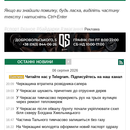
Якщо ви знайшли помилку, будь ласка, виділіть частину
тексту і натисніть Ctrl+Enter
#спорт
#каное
#байдарки
#змагання
Реклама
ОСТАННІ НОВИНИ
06 серпня 2026
Читайте нас у Telegram. Підписуйтесь на наш канал
Черкащина втратила розвідника-сапера
20:09
У Черкасах шукають причетних до отруєння дерев
19:03
У Черкасах тимчасово перекриють рух на трьох вулицях
18:08
через ремонт тепломереж
У Черкасах після обвалу ґрунту почали укріплювати схил
17:19
біля скверу Богдана Хмельницького
Частина Тального тимчасово залишиться без газу
16:47
На Черкащині молодята оформили новий паспорт одразу
16:22