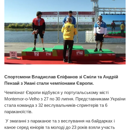
Спортсмени Владислав Єпіфанов зі Сміли та Андрій
Пензай з Умані стали чемпіонами Європи.
Чемпіонат Європи відбувся у португальському місті
Montemor-o-Velho з 27 по 30 липня. Представниками України
стала команда з 32 веслувальників-спринтерів та 6
параканоїстів.
У змаганні з параканое та з веслування на байдарках і
каное серед юніорів та молоді до 23 років взяли участь