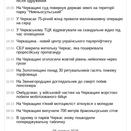
після одруження
На Черкащині суд повернув державі землі на території
15:50
парку "Нижньосульський"
У Черкасах 75-річній жінці провели малоінвазивну операцію
15:37
на серці
У Черкаському ТЦК відреагували на скандальне відео під
14:42
час оповіщення
Черкащина - новий центр українського пауерліфтингу
14:30
СБУ викрила жительку Черкас, яка поширювала
13:06
проросійську пропаганду
На Черкащині оголосили жовтий рівень небезпеки через
12:43
грози
На Золотоніщині понад 30 рятувальників гасять пожежу
12:07
торфовища
На Звенигородщині доглядальник до смерті побив
11:59
пенсіонера
Омбудсман: у військовій частині на Черкащині жорстоко
10:58
побили мобілізованого бійця
На Черкащині п'яний мотоцикліст зіткнувся з мопедом
10:13
На Черкащині вилучили 700 метрів браконьєрських сіток
09:54
В одному із парків Черкас знову пошкодили
09:11
попереджувальну табличку
05 серпня 2026