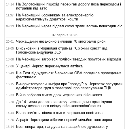
На Золотоніщині пішохід перебігав дорогу поза переходом і
14:14
потрапив під авто
На Черкащині боржникам за електроенергію
11:37
нараховуватимуть додаткові кошти
На Черкащині через підпал сухої трави вогонь пошкодив ліс
09:23
07 серпня 2026
Черкащанин незаконно виловив 70 кілограмів риби
20:01
Військовий із Чорнобая отримав "Срібний хрест" від
19:05
Головнокомандувача ЗСУ
На Черкащині загорівся полігон твердих побутових відходів
18:08
У центрі Черкас перекинулася автівка
17:06
Ше.Fest відбудеться: Черкаська ОВА погодила проведення
16:49
фестивалю
Використовували шифри про "погоду": у Черкасах засудили
16:15
адміністратора груп у телеграмі про пересування ТЦК
Війна забрала життя двох черкаських військових
15:33
До 14 тисяч доларів за втечу: черкащанин організував
15:20
схему незаконного виїзду військовозобов'язаних
Вічна пам'ять: пішла з життя черкаська освітянка
14:44
Аграрії Черкащини зібрали перший мільйон тонн зерна
14:26
Без генератора, пандуса та з аварійною душовою: у
13:14