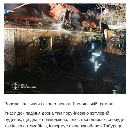
Вороже залізяччя накоїло лиха у Шполянській громаді.
Унаслідок падіння дрона там поруйновано житловий
будинок, ще два – пошкоджено, плюс господарські споруди
та кілька автомобілів, інформує очільник області Табурець.