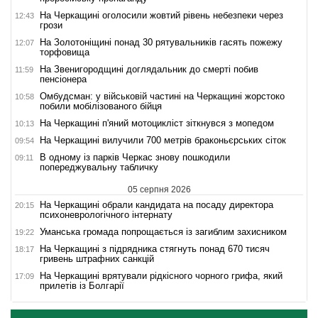
На Черкащині оголосили жовтий рівень небезпеки через
12:43
грози
На Золотоніщині понад 30 рятувальників гасять пожежу
12:07
торфовища
На Звенигородщині доглядальник до смерті побив
11:59
пенсіонера
Омбудсман: у військовій частині на Черкащині жорстоко
10:58
побили мобілізованого бійця
На Черкащині п'яний мотоцикліст зіткнувся з мопедом
10:13
На Черкащині вилучили 700 метрів браконьєрських сіток
09:54
В одному із парків Черкас знову пошкодили
09:11
попереджувальну табличку
05 серпня 2026
На Черкащині обрали кандидата на посаду директора
20:15
психоневрологічного інтернату
Уманська громада попрощається із загиблим захисником
19:22
На Черкащині з підрядника стягнуть понад 670 тисяч
18:17
гривень штрафних санкцій
На Черкащині врятували рідкісного чорного грифа, який
17:09
прилетів із Болгарії