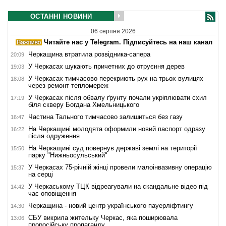
ОСТАННІ НОВИНИ
06 серпня 2026
Читайте нас у Telegram. Підписуйтесь на наш канал
Черкащина втратила розвідника-сапера
20:09
У Черкасах шукають причетних до отруєння дерев
19:03
У Черкасах тимчасово перекриють рух на трьох вулицях
18:08
через ремонт тепломереж
У Черкасах після обвалу ґрунту почали укріплювати схил
17:19
біля скверу Богдана Хмельницького
Частина Тального тимчасово залишиться без газу
16:47
На Черкащині молодята оформили новий паспорт одразу
16:22
після одруження
На Черкащині суд повернув державі землі на території
15:50
парку "Нижньосульський"
У Черкасах 75-річній жінці провели малоінвазивну операцію
15:37
на серці
У Черкаському ТЦК відреагували на скандальне відео під
14:42
час оповіщення
Черкащина - новий центр українського пауерліфтингу
14:30
СБУ викрила жительку Черкас, яка поширювала
13:06
проросійську пропаганду