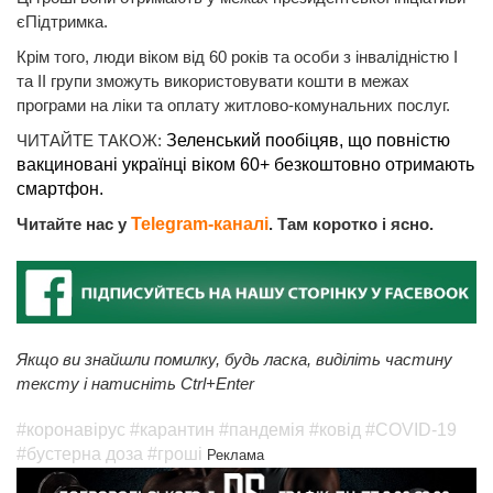
єПідтримка.
Крім того, люди віком від 60 років та особи з інвалідністю І
та ІІ групи зможуть використовувати кошти в межах
програми на ліки та оплату житлово-комунальних послуг.
ЧИТАЙТЕ ТАКОЖ:
Зеленський пообіцяв, що повністю
вакциновані українці віком 60+ безкоштовно отримають
смартфон.
Читайте нас у
Telegram-каналі
. Там коротко і ясно.
Якщо ви знайшли помилку, будь ласка, виділіть частину
тексту і натисніть Ctrl+Enter
#коронавірус
#карантин
#пандемія
#ковід
#COVID-19
#бустерна доза
#гроші
Реклама