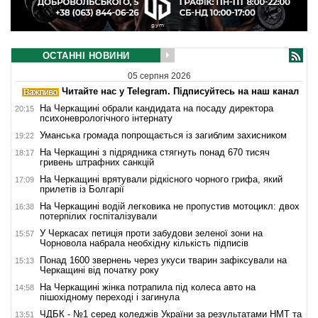
ОСТАННІ НОВИНИ
05 серпня 2026
Читайте нас у Telegram. Підписуйтесь на наш канал
На Черкащині обрали кандидата на посаду директора
20:15
психоневрологічного інтернату
Уманська громада попрощається із загиблим захисником
19:22
На Черкащині з підрядника стягнуть понад 670 тисяч
18:17
гривень штрафних санкцій
На Черкащині врятували рідкісного чорного грифа, який
17:09
прилетів із Болгарії
На Черкащині водій легковика не пропустив мотоцикл: двох
16:38
потерпілих госпіталізували
У Черкасах петиція проти забудови зеленої зони на
15:57
Чорновола набрала необхідну кількість підписів
Понад 1600 звернень через укуси тварин зафіксували на
15:13
Черкащині від початку року
На Черкащині жінка потрапила під колеса авто на
14:58
пішохідному переході і загинула
ЧДБК - №1 серед коледжів України за результатами НМТ та
13:51