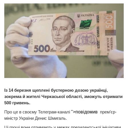
Із 14 березня щеплені бустерною дозою українці,
зокрема й жителі Черкаської області, зможуть отримати
500 гривень.
Про це в своєму Телеграм-каналі
">повідомив
прем’єр-
міністр України Денис Шмигаль.
Ці гроші вони отримають у межах президентської ініціативи