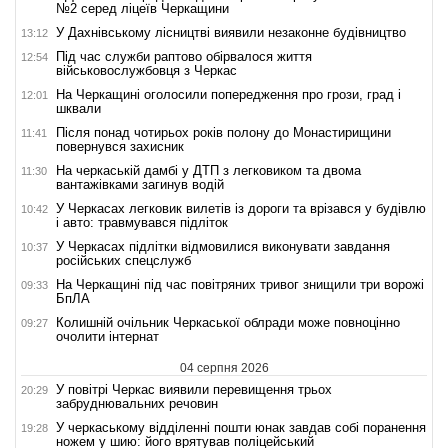
№2 серед ліцеїв Черкащини
У Дахнівському лісництві виявили незаконне будівництво
13:12
Під час служби раптово обірвалося життя
12:54
військовослужбовця з Черкас
На Черкащині оголосили попередження про грози, град і
12:01
шквали
Після понад чотирьох років полону до Монастирищини
11:41
повернувся захисник
На черкаській дамбі у ДТП з легковиком та двома
11:30
вантажівками загинув водій
У Черкасах легковик вилетів із дороги та врізався у будівлю
10:42
і авто: травмувався підліток
У Черкасах підлітки відмовилися виконувати завдання
10:37
російських спецслужб
На Черкащині під час повітряних тривог знищили три ворожі
09:33
БпЛА
Колишній очільник Черкаської облради може повноцінно
09:27
очолити інтернат
04 серпня 2026
У повітрі Черкас виявили перевищення трьох
20:29
забруднювальних речовин
У черкаському відділенні пошти юнак завдав собі поранення
19:28
ножем у шию: його врятував поліцейський