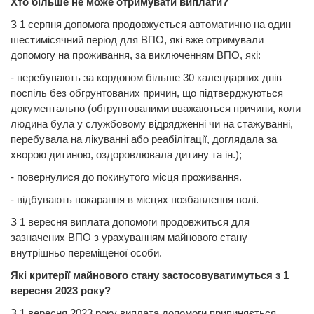
Хто більше не може отримувати виплати?
З 1 серпня допомога продовжується автоматично на один
шестимісячний період для ВПО, які вже отримували
допомогу на проживання, за виключенням ВПО, які:
- перебувають за кордоном більше 30 календарних днів
поспіль без обгрунтованих причин, що підтверджуються
документально (обгрунтованими вважаються причини, коли
людина була у службовому відрядженні чи на стажуванні,
перебувала на лікуванні або реабілітації, доглядала за
хворою дитиною, оздоровлювала дитину та ін.);
- повернулися до покинутого місця проживання.
- відбувають покарання в місцях позбавлення волі.
З 1 вересня виплата допомоги продовжиться для
зазначених ВПО з урахуванням майнового стану
внутрішньо переміщеної особи.
Які критерії майнового стану застосовуватимуться з 1
вересня 2023 року?
З 1 вересня 2023 року виплата допомоги припиняється