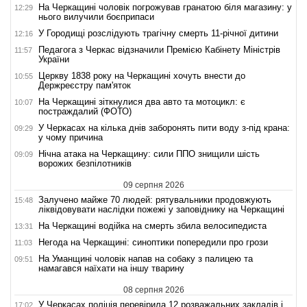
На Черкащині чоловік погрожував гранатою біля магазину: у
12:29
нього вилучили боєприпаси
У Городищі розслідують трагічну смерть 11-річної дитини
12:16
Педагога з Черкас відзначили Премією Кабінету Міністрів
11:57
України
Церкву 1838 року на Черкащині хочуть внести до
10:55
Держреєстру пам'яток
На Черкащині зіткнулися два авто та мотоцикл: є
10:07
постраждалий (ФОТО)
У Черкасах на кілька днів заборонять пити воду з-під крана:
09:29
у чому причина
Нічна атака на Черкащину: сили ППО знищили шість
09:09
ворожих безпілотників
09 серпня 2026
Залучено майже 70 людей: рятувальники продовжують
15:48
ліквідовувати наслідки пожежі у заповіднику на Черкащині
На Черкащині водійка на смерть збила велосипедиста
13:31
Негода на Черкащині: синоптики попередили про грози
11:03
На Уманщині чоловік напав на собаку з палицею та
09:51
намагався наїхати на іншу тварину
08 серпня 2026
У Черкасах поліція перевірила 12 розважальних закладів і
17:02