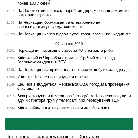
понад 100 людей
На Золотоніщині пішохід перебігав дорогу поза переходом і
14:14
потрапив під авто
На Черкащині боржникам за електроенергію
11:37
нараховуватимуть додаткові кошти
На Черкащині через підпал сухої трави вогонь пошкодив ліс
09:23
07 серпня 2026
Черкащанин незаконно виловив 70 кілограмів риби
20:01
Військовий із Чорнобая отримав "Срібний хрест" від
19:05
Головнокомандувача ЗСУ
На Черкащині загорівся полігон твердих побутових відходів
18:08
У центрі Черкас перекинулася автівка
17:06
Ше.Fest відбудеться: Черкаська ОВА погодила проведення
16:49
фестивалю
Використовували шифри про "погоду": у Черкасах засудили
16:15
адміністратора груп у телеграмі про пересування ТЦК
Війна забрала життя двох черкаських військових
15:33
Про проект
Відповідальність
Контакти