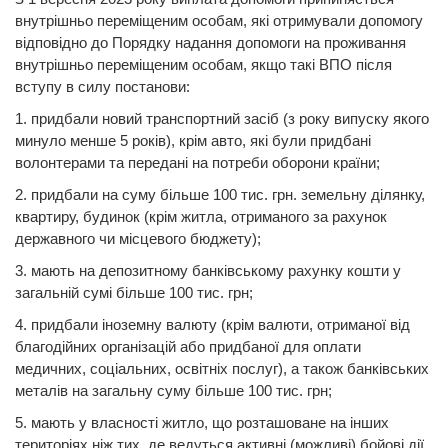
внутрішньо переміщеним особам, які отримували допомогу
відповідно до Порядку надання допомоги на проживання
внутрішньо переміщеним особам, якщо такі ВПО після
вступу в силу постанови:
1. придбали новий транспортний засіб (з року випуску якого
минуло менше 5 років), крім авто, які були придбані
волонтерами та передані на потреби оборони країни;
2. придбали на суму більше 100 тис. грн. земельну ділянку,
квартиру, будинок (крім житла, отриманого за рахунок
державного чи місцевого бюджету);
3. мають на депозитному банківському рахунку кошти у
загальній сумі більше 100 тис. грн;
4. придбали іноземну валюту (крім валюти, отриманої від
благодійних організацій або придбаної для оплати
медичних, соціальних, освітніх послуг), а також банківських
металів на загальну суму більше 100 тис. грн;
5. мають у власності житло, що розташоване на інших
територіях ніж тих, де ведуться активні (можливі) бойові дії