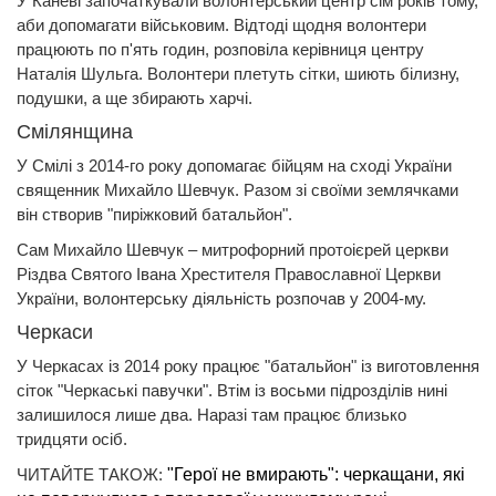
У Каневі започаткували волонтерський центр сім років тому,
аби допомагати військовим. Відтоді щодня волонтери
працюють по п'ять годин, розповіла керівниця центру
Наталія Шульга. Волонтери плетуть сітки, шиють білизну,
подушки, а ще збирають харчі.
Смілянщина
У Смілі з 2014-го року допомагає бійцям на сході України
священник Михайло Шевчук. Разом зі своїми землячками
він створив "пиріжковий батальйон".
Сам Михайло Шевчук – митрофорний протоієрей церкви
Різдва Святого Івана Хрестителя Православної Церкви
України, волонтерську діяльність розпочав у 2004-му.
Черкаси
У Черкасах із 2014 року працює "батальйон" із виготовлення
сіток "Черкаські павучки". Втім із восьми підрозділів нині
залишилося лише два. Наразі там працює близько
тридцяти осіб.
ЧИТАЙТЕ ТАКОЖ:
"Герої не вмирають": черкащани, які