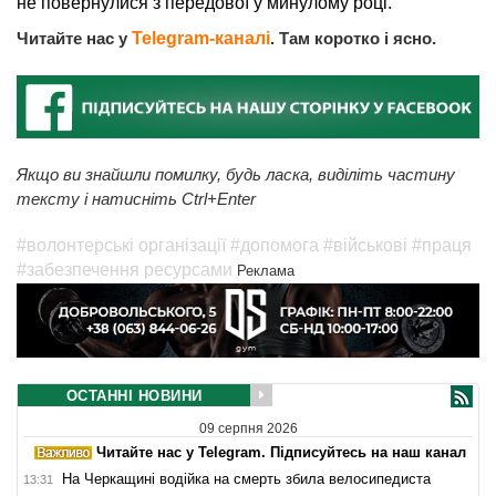
не повернулися з передової у минулому році.
Читайте нас у
Telegram-каналі
. Там коротко і ясно.
Якщо ви знайшли помилку, будь ласка, виділіть частину
тексту і натисніть Ctrl+Enter
#волонтерські організації
#допомога
#військові
#праця
#забезпечення ресурсами
Реклама
ОСТАННІ НОВИНИ
09 серпня 2026
Читайте нас у Telegram. Підписуйтесь на наш канал
На Черкащині водійка на смерть збила велосипедиста
13:31