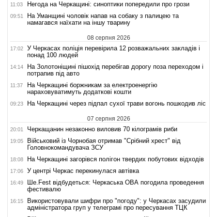
Негода на Черкащині: синоптики попередили про грози
11:03
На Уманщині чоловік напав на собаку з палицею та
09:51
намагався наїхати на іншу тварину
08 серпня 2026
У Черкасах поліція перевірила 12 розважальних закладів і
17:02
понад 100 людей
На Золотоніщині пішохід перебігав дорогу поза переходом і
14:14
потрапив під авто
На Черкащині боржникам за електроенергію
11:37
нараховуватимуть додаткові кошти
На Черкащині через підпал сухої трави вогонь пошкодив ліс
09:23
07 серпня 2026
Черкащанин незаконно виловив 70 кілограмів риби
20:01
Військовий із Чорнобая отримав "Срібний хрест" від
19:05
Головнокомандувача ЗСУ
На Черкащині загорівся полігон твердих побутових відходів
18:08
У центрі Черкас перекинулася автівка
17:06
Ше.Fest відбудеться: Черкаська ОВА погодила проведення
16:49
фестивалю
Використовували шифри про "погоду": у Черкасах засудили
16:15
адміністратора груп у телеграмі про пересування ТЦК