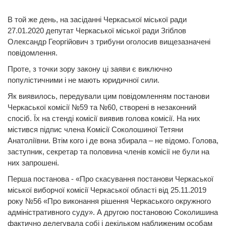
В той же день, на засіданні Черкаської міської ради
27.01.2020 депутат Черкаської міської ради Згіблов
Олександр Георгійович з трибуни оголосив вищезазначені
повідомлення.
Проте, з точки зору закону ці заяви є виключно
популістичними і не мають юридичної сили.
Як виявилось, передували цим повідомленням постанови
Черкаської комісії №59 та №60, створені в незаконний
спосіб. Їх на стенді комісії виявив голова комісії. На них
містився підпис члена Комісії Соколошиної Тетяни
Анатоліївни. Втім кого і де вона збирала – не відомо. Голова,
заступник, секретар та половина членів комісії не були на
них запрошені.
Перша постанова - «Про скасування постанови Черкаської
міської виборчої комісії Черкаської області від 25.11.2019
року №56 «Про виконання рішення Черкаського окружного
адміністративного суду». А другою постановою Соколишина
фактично делегувала собі і декільком наближеним особам