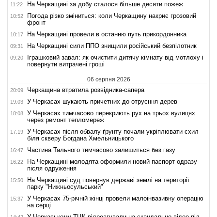
На Черкащині за добу сталося більше десяти пожеж
11:22
Погода різко зміниться: коли Черкащину накриє грозовий
10:52
фронт
На Черкащині провели в останню путь прикордонника
10:17
На Черкащині сили ППО знищили російський безпілотник
09:31
Іграшковий завал: як очистити дитячу кімнату від мотлоху і
09:20
повернути витрачені гроші
06 серпня 2026
Черкащина втратила розвідника-сапера
20:09
У Черкасах шукають причетних до отруєння дерев
19:03
У Черкасах тимчасово перекриють рух на трьох вулицях
18:08
через ремонт тепломереж
У Черкасах після обвалу ґрунту почали укріплювати схил
17:19
біля скверу Богдана Хмельницького
Частина Тального тимчасово залишиться без газу
16:47
На Черкащині молодята оформили новий паспорт одразу
16:22
після одруження
На Черкащині суд повернув державі землі на території
15:50
парку "Нижньосульський"
У Черкасах 75-річній жінці провели малоінвазивну операцію
15:37
на серці
У Черкаському ТЦК відреагували на скандальне відео під
14:42