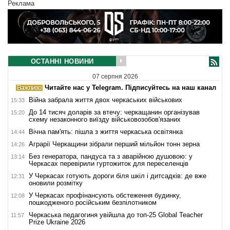
Реклама
ОСТАННІ НОВИНИ
07 серпня 2026
Читайте нас у Telegram. Підписуйтесь на наш канал
Війна забрала життя двох черкаських військових
15:33
До 14 тисяч доларів за втечу: черкащанин організував
15:20
схему незаконного виїзду військовозобов'язаних
Вічна пам'ять: пішла з життя черкаська освітянка
14:44
Аграрії Черкащини зібрали перший мільйон тонн зерна
14:26
Без генератора, пандуса та з аварійною душовою: у
13:14
Черкасах перевірили гуртожиток для переселенців
У Черкасах готують дороги біля шкіл і дитсадків: де вже
12:31
оновили розмітку
У Черкасах профінансують обстеження будинку,
12:08
пошкодженого російським безпілотником
Черкаська педагогиня увійшла до топ-25 Global Teacher
11:57
Prize Ukraine 2026