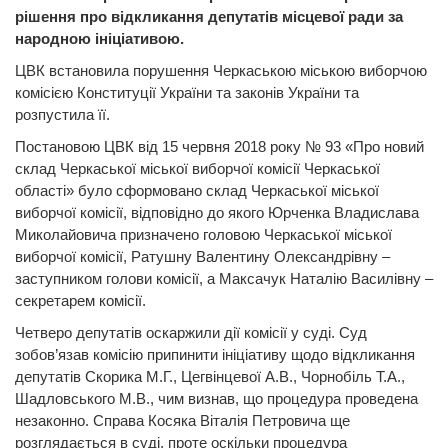
рішення про відкликання депутатів місцевої ради за
народною ініціативою.
ЦВК встановила порушення Черкаською міською виборчою
комісією Конституції України та законів України та
розпустила її.
Постановою ЦВК від 15 червня 2018 року № 93 «Про новий
склад Черкаської міської виборчої комісії Черкаської
області» було сформовано склад Черкаської міської
виборчої комісії, відповідно до якого Юрченка Владислава
Миколайовича призначено головою Черкаської міської
виборчої комісії, Ратушну Валентину Олександрівну –
заступником голови комісії, а Максачук Наталію Василівну –
секретарем комісії.
Четверо депутатів оскаржили дії комісії у суді. Суд
зобов’язав комісію припинити ініціативу щодо відкликання
депутатів Скорика М.Г., Цегвінцевої А.В., Чорнобіль Т.А.,
Шадловського М.В., чим визнав, що процедура проведена
незаконно. Справа Косяка Віталія Петровича ще
розглядається в суді, проте оскільки процедура