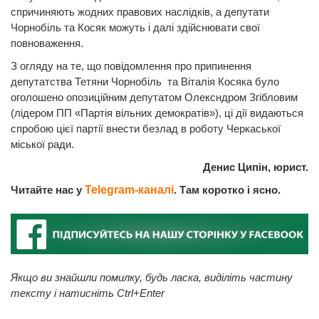
спричиняють жодних правових наслідків, а депутати
Чорнобіль та Косяк можуть і далі здійснювати свої
повноваження.
З огляду на те, що повідомлення про припинення
депутатства Тетяни Чорнобіль та Віталія Косяка було
оголошено опозиційним депутатом Олексндром Згібловим
(лідером ПП «Партія вільних демократів»), ці дії видаються
спробою цієї партії внести безлад в роботу Черкаської
міської ради.
Денис Ципін, юрист.
Читайте нас у
Telegram-каналі
. Там коротко і ясно.
Якщо ви знайшли помилку, будь ласка, виділіть частину
тексту і натисніть Ctrl+Enter