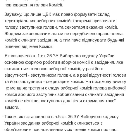
повноваження голови Комісії.
Зауважу, що лише ЦВК має право формувати склад
територіальних виборчих комісій, і зокрема призначати
голову, заступника голови, та секретаря вказаної комісії.
Жодним законодавчим актом не передбачено право члена
комісії скликати засідання, а тим паче підписувати будь-які
рішення від імені Комісії.
Як визначено ч. 1 ст. 36 ЗУ Виборчого кодексу України
основною формою роботи виборчої комісії є засідання, яке
скликається головою виборчої комісії, у разі його
відсутності - заступником голови, а в разі відсутності голови
та його заступника - секретарем комісії. На письмову вимогу
не менш як третини складу виборчої комісії голова виборчої
комісії або його заступник зобов’язаний скликати засідання
комісії не пізніше наступного дня після отримання такої
вимоги.
Також, як встановлено в ч.5 ст. 36 ЗУ Виборчого кодексу
України засідання виборчої комісії скликається з
обов’язковим повідомленням усіх членів комісії про час,