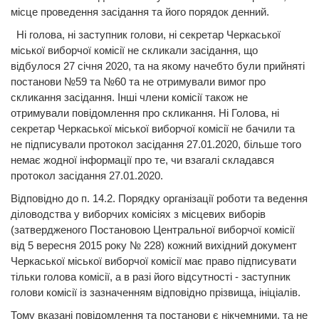
місце проведення засідання та його порядок денний.
Ні голова, ні заступник голови, ні секретар Черкаської
міської виборчої комісії не скликали засідання, що
відбулося 27 січня 2020, та на якому начебто були прийняті
постанови №59 та №60 та не отримували вимог про
скликання засідання. Інші члени комісії також не
отримували повідомлення про скликання. Ні Голова, ні
секретар Черкаської міської виборчої комісії не бачили та
не підписували протокол засідання 27.01.2020, більше того
немає жодної інформації про те, чи взагалі складався
протокол засідання 27.01.2020.
Відповідно до п. 14.2. Порядку організації роботи та ведення
діловодства у виборчих комісіях з місцевих виборів
(затвердженого Постановою Центральної виборчої комісії
від 5 вересня 2015 року № 228) кожний вихідний документ
Черкаської міської виборчої комісії має право підписувати
тільки голова комісії, а в разі його відсутності - заступник
голови комісії із зазначенням відповідно прізвища, ініціалів.
Тому вказані повідомлення та постанови є нікчемними, та не