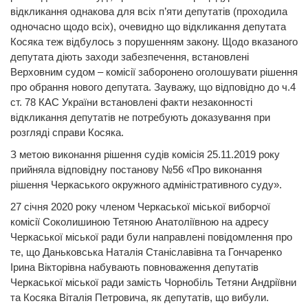
відкликання однакова для всіх п’яти депутатів (проходила
одночасно щодо всіх), очевидно що відкликання депутата
Косяка теж відбулось з порушенням закону. Щодо вказаного
депутата діють заходи забезпечення, встановлені
Верховним судом – комісії заборонено оголошувати рішення
про обрання нового депутата. Зауважу, що відповідно до ч.4
ст. 78 КАС України встановлені факти незаконності
відкликання депутатів не потребують доказування при
розгляді справи Косяка.
З метою виконання рішення судів комісія 25.11.2019 року
прийняла відповідну постанову №56 «Про виконання
рішення Черкаського окружного адміністративного суду».
27 січня 2020 року членом Черкаської міської виборчої
комісії Соколишиною Тетяною Анатоліївною на адресу
Черкаської міської ради були направлені повідомлення про
те, що Даньковська Наталія Станіславівна та Гончаренко
Ірина Вікторівна набувають повноваження депутатів
Черкаської міської ради замість Чорнобіль Тетяни Андріївни
та Косяка Віталія Петровича, як депутатів, що вибули.