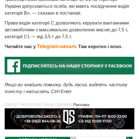
України допускаються особи, які мають посвідчення водія
категорії В», — сказано в постанові.
Права водія категорії С дозволяють керувати вантажними
автомобілями з максимально дозволеною масою до 7,5 т,
категорії С1 — від 3,5 т до 7,5 т.
Читайте нас у
Telegram-каналі
. Там коротко і ясно.
Якщо ви знайшли помилку, будь ласка, виділіть частину
тексту і натисніть Ctrl+Enter
#водії
#категорії
#вантажівки
Реклама