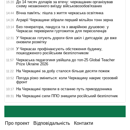
До 14 тисяч доларів за втечу: черкащанин організував
15:20
схему незаконного виїзду військовозобов'язаних
Вічна пам'ять: пішла з життя черкаська освітянка
14:44
Аграрії Черкащини зібрали перший мільйон тонн зерна
14:26
Без генератора, пандуса та з аварійною душовою: у
13:14
Черкасах перевірили гуртожиток для переселенців
У Черкасах готують дороги біля шкіл і дитсадків: де вже
12:31
оновили розмітку
У Черкасах профінансують обстеження будинку,
12:08
пошкодженого російським безпілотником
Черкаська педагогиня увійшла до топ-25 Global Teacher
11:57
Prize Ukraine 2026
На Черкащині за добу сталося більше десяти пожеж
11:22
Погода різко зміниться: коли Черкащину накриє грозовий
10:52
фронт
На Черкащині провели в останню путь прикордонника
10:17
На Черкащині сили ППО знищили російський безпілотник
09:31
Про проект
Відповідальність
Контакти