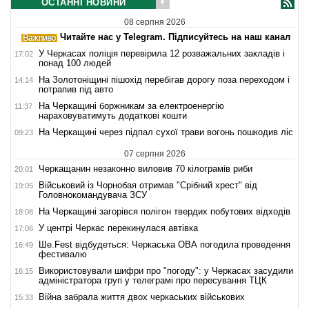
ОСТАННІ НОВИНИ
08 серпня 2026
Читайте нас у Telegram. Підписуйтесь на наш канал
У Черкасах поліція перевірила 12 розважальних закладів і
17:02
понад 100 людей
На Золотоніщині пішохід перебігав дорогу поза переходом і
14:14
потрапив під авто
На Черкащині боржникам за електроенергію
11:37
нараховуватимуть додаткові кошти
На Черкащині через підпал сухої трави вогонь пошкодив ліс
09:23
07 серпня 2026
Черкащанин незаконно виловив 70 кілограмів риби
20:01
Військовий із Чорнобая отримав "Срібний хрест" від
19:05
Головнокомандувача ЗСУ
На Черкащині загорівся полігон твердих побутових відходів
18:08
У центрі Черкас перекинулася автівка
17:06
Ше.Fest відбудеться: Черкаська ОВА погодила проведення
16:49
фестивалю
Використовували шифри про "погоду": у Черкасах засудили
16:15
адміністратора груп у телеграмі про пересування ТЦК
Війна забрала життя двох черкаських військових
15:33