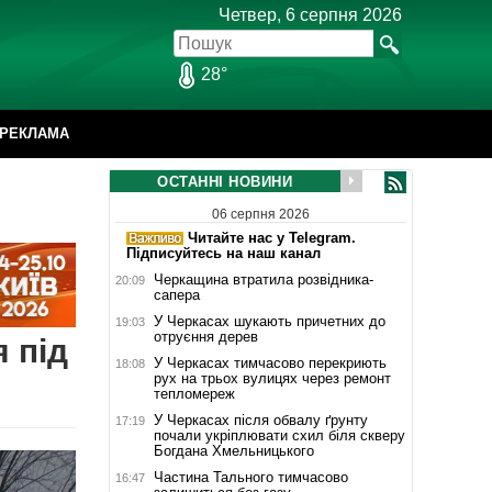
Четвер, 6 серпня 2026
28°
РЕКЛАМА
ОСТАННІ НОВИНИ
06 серпня 2026
Читайте нас у Telegram.
Підписуйтесь на наш канал
Черкащина втратила розвідника-
20:09
сапера
У Черкасах шукають причетних до
19:03
отруєння дерев
 під
У Черкасах тимчасово перекриють
18:08
рух на трьох вулицях через ремонт
тепломереж
У Черкасах після обвалу ґрунту
17:19
почали укріплювати схил біля скверу
Богдана Хмельницького
Частина Тального тимчасово
16:47