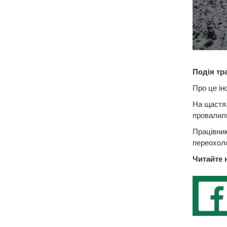
Подія тр
Про це і
На щастя,
провалилис
Працівник
переохол
Читайте 