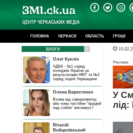
ГОЛОВНА
ЧЕРКАСИ
ОБЛАСТЬ
ГРОШІ
15.02.2
БЛОГИ
Олег Куклін
Реклама
ЧДБК - №1 серед
коледжів України за
результатами НМТ та №2
серед ліцеїв Черкащини
Олена Берестенко
У См
Втома від саморозвитку,
лід:
або чому постійне “працюй
над собою” виснажує?
Віталій
Войцехівський