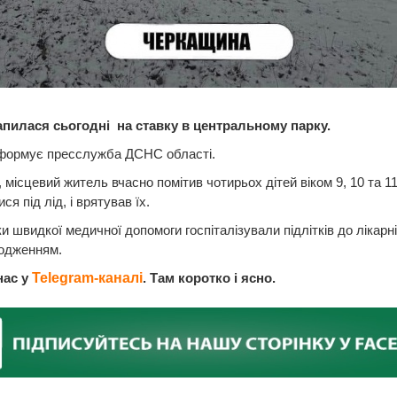
апилася сьогодні на ставку в центральному парку.
нформує пресслужба ДСНС області.
 місцевий житель вчасно помітив чотирьох дітей віком 9, 10 та 11 
я під лід, і врятував їх.
и швидкої медичної допомоги госпіталізували підлітків до лікарні
одженням.
нас у
Telegram-каналі
. Там коротко і ясно.