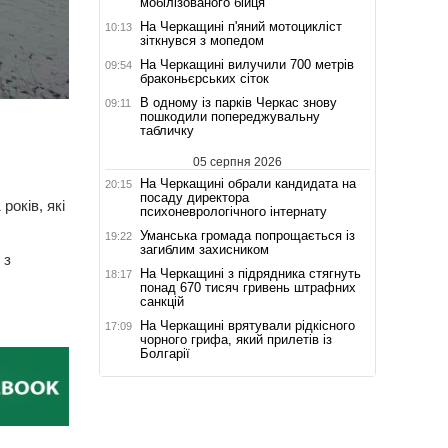
мобілізованого бійця
На Черкащині п'яний мотоцикліст
10:13
зіткнувся з мопедом
На Черкащині вилучили 700 метрів
09:54
браконьєрських сіток
В одному із парків Черкас знову
09:11
пошкодили попереджувальну
табличку
05 серпня 2026
На Черкащині обрали кандидата на
20:15
посаду директора
років, які
психоневрологічного інтернату
Уманська громада попрощається із
19:22
загиблим захисником
 з
На Черкащині з підрядника стягнуть
18:17
понад 670 тисяч гривень штрафних
санкцій
На Черкащині врятували рідкісного
17:09
чорного грифа, який прилетів із
Болгарії