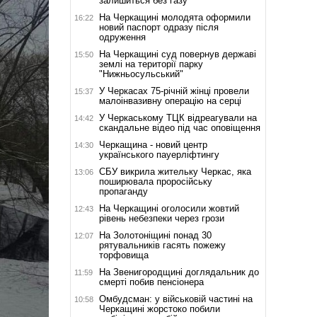
залишиться без газу
На Черкащині молодята оформили
16:22
новий паспорт одразу після
одруження
На Черкащині суд повернув державі
15:50
землі на території парку
"Нижньосульський"
У Черкасах 75-річній жінці провели
15:37
малоінвазивну операцію на серці
У Черкаському ТЦК відреагували на
14:42
скандальне відео під час оповіщення
Черкащина - новий центр
14:30
українського пауерліфтингу
СБУ викрила жительку Черкас, яка
13:06
поширювала проросійську
пропаганду
На Черкащині оголосили жовтий
12:43
рівень небезпеки через грози
На Золотоніщині понад 30
12:07
рятувальників гасять пожежу
торфовища
На Звенигородщині доглядальник до
11:59
смерті побив пенсіонера
Омбудсман: у військовій частині на
10:58
Черкащині жорстоко побили