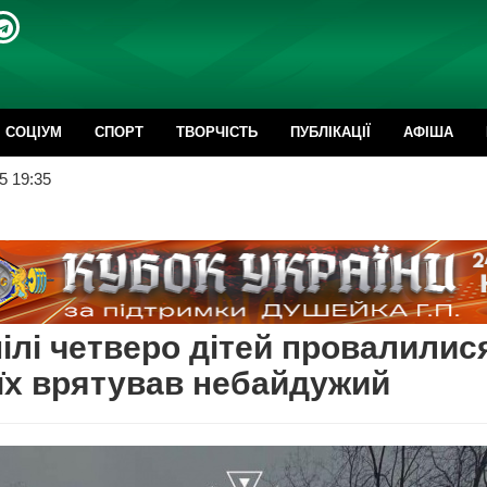
CОЦІУМ
СПОРТ
ТВОРЧІСТЬ
ПУБЛІКАЦІЇ
АФІША
5 19:35
ілі четверо дітей провалилися
 їх врятував небайдужий