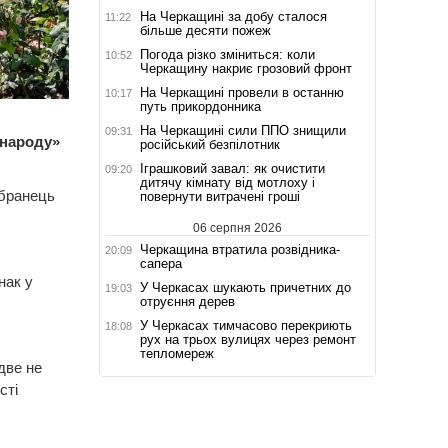
На Черкащині за добу сталося
11:22
більше десяти пожеж
Погода різко зміниться: коли
10:52
Черкащину накриє грозовий фронт
На Черкащині провели в останню
10:17
путь прикордонника
На Черкащині сили ППО знищили
09:31
 народу»
російський безпілотник
Іграшковий завал: як очистити
09:20
дитячу кімнату від мотлоху і
обранець
повернути витрачені гроші
06 серпня 2026
Черкащина втратила розвідника-
20:09
сапера
нак у
У Черкасах шукають причетних до
19:03
отруєння дерев
У Черкасах тимчасово перекриють
18:08
рух на трьох вулицях через ремонт
тепломереж
две не
сті