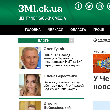
ГОЛОВНА
ЧЕРКАСИ
ОБЛАСТЬ
ГРОШІ
12.06.2
БЛОГИ
Олег Куклін
Реклама
ЧДБК - №1 серед
коледжів України за
результатами НМТ та №2
серед ліцеїв Черкащини
Олена Берестенко
У Че
Втома від саморозвитку,
ново
або чому постійне “працюй
над собою” виснажує?
Віталій
Войцехівський