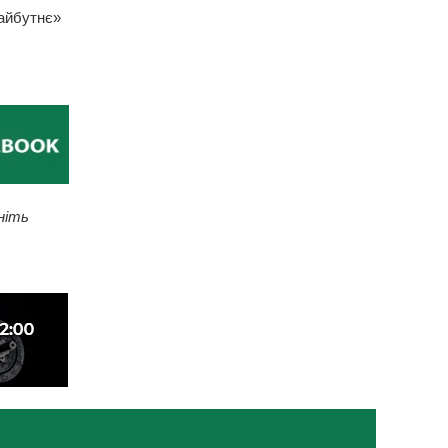
Майбутнє»
ніть