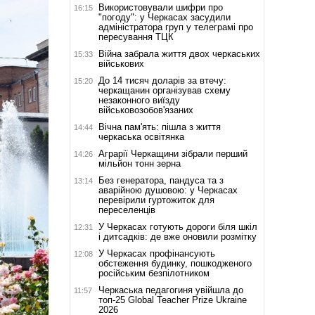
Використовували шифри про
16:15
"погоду": у Черкасах засудили
адміністратора груп у телеграмі про
пересування ТЦК
Війна забрала життя двох черкаських
15:33
військових
До 14 тисяч доларів за втечу:
15:20
черкащанин організував схему
незаконного виїзду
військовозобов'язаних
Вічна пам'ять: пішла з життя
14:44
черкаська освітянка
Аграрії Черкащини зібрали перший
14:26
мільйон тонн зерна
Без генератора, пандуса та з
13:14
аварійною душовою: у Черкасах
перевірили гуртожиток для
переселенців
У Черкасах готують дороги біля шкіл
12:31
і дитсадків: де вже оновили розмітку
У Черкасах профінансують
12:08
обстеження будинку, пошкодженого
російським безпілотником
Черкаська педагогиня увійшла до
11:57
топ-25 Global Teacher Prize Ukraine
2026