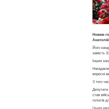
Новим го
Анатолій
Його кан
замість 3
Інших кан
Нагадаємо
вересні м
З того ча
Депутати 
став війс
голосів д
Цього раз