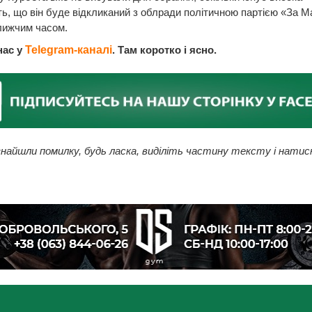
ть, що він буде відкликаний з облради політичною партією «За 
лижчим часом.
нас у
Telegram-каналі
. Там коротко і ясно.
найшли помилку, будь ласка, виділіть частину тексту і натис