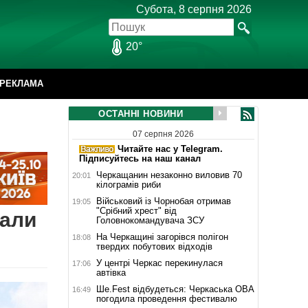
Субота, 8 серпня 2026
20°
РЕКЛАМА
ОСТАННІ НОВИНИ
07 серпня 2026
Читайте нас у Telegram.
Підписуйтесь на наш канал
Черкащанин незаконно виловив 70
20:01
кілограмів риби
Військовий із Чорнобая отримав
19:05
"Срібний хрест" від
рали
Головнокомандувача ЗСУ
На Черкащині загорівся полігон
18:08
твердих побутових відходів
У центрі Черкас перекинулася
17:06
автівка
Ше.Fest відбудеться: Черкаська ОВА
16:49
погодила проведення фестивалю