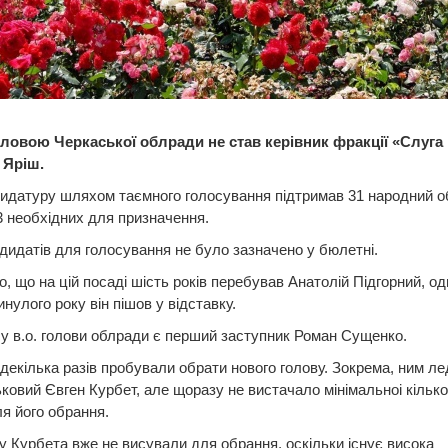
ловою Черкаської облради не став керівник фракції «Слуга
 Яріш.
дидатуру шляхом таємного голосування підтримав 31 народний 
3 необхідних для призначення.
дидатів для голосування не було зазначено у бюлетні.
, що на цій посаді шість років перебував Анатолій Підгорний, од
инулого року він пішов у відставку.
су в.о. голови облради є перший заступник Роман Сущенко.
декілька разів пробували обрати нового голову. Зокрема, ним ле
ьковий Євген Курбет, але щоразу не вистачало мінімальноі кілько
ля його обрання.
у Курбета вже не висували для обрання, оскільки існує висока