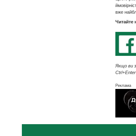
ймовірніс
вже найб
Читайте 
Якщо ви з
Ctrl+Enter
Реклама