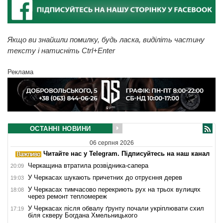
Якщо ви знайшли помилку, будь ласка, виділіть частину
тексту і натисніть Ctrl+Enter
Реклама
ОСТАННІ НОВИНИ
06 серпня 2026
Читайте нас у Telegram. Підписуйтесь на наш канал
Черкащина втратила розвідника-сапера
20:09
У Черкасах шукають причетних до отруєння дерев
19:03
У Черкасах тимчасово перекриють рух на трьох вулицях
18:08
через ремонт тепломереж
У Черкасах після обвалу ґрунту почали укріплювати схил
17:19
біля скверу Богдана Хмельницького