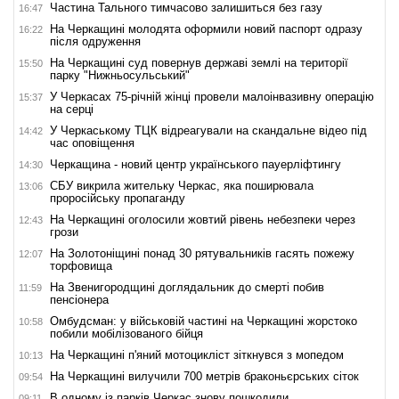
Частина Тального тимчасово залишиться без газу
16:47
На Черкащині молодята оформили новий паспорт одразу
16:22
після одруження
На Черкащині суд повернув державі землі на території
15:50
парку "Нижньосульський"
У Черкасах 75-річній жінці провели малоінвазивну операцію
15:37
на серці
У Черкаському ТЦК відреагували на скандальне відео під
14:42
час оповіщення
Черкащина - новий центр українського пауерліфтингу
14:30
СБУ викрила жительку Черкас, яка поширювала
13:06
проросійську пропаганду
На Черкащині оголосили жовтий рівень небезпеки через
12:43
грози
На Золотоніщині понад 30 рятувальників гасять пожежу
12:07
торфовища
На Звенигородщині доглядальник до смерті побив
11:59
пенсіонера
Омбудсман: у військовій частині на Черкащині жорстоко
10:58
побили мобілізованого бійця
На Черкащині п'яний мотоцикліст зіткнувся з мопедом
10:13
На Черкащині вилучили 700 метрів браконьєрських сіток
09:54
В одному із парків Черкас знову пошкодили
09:11