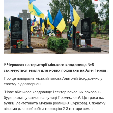
У Черкасах на території міського кладовища №5
закінчується земля для нових поховань на Алеї Героїв.
Про це повідомив міський голова Анатолій Бондаренко у
своєму відеозверненні.
"Нове військове кладовище і сектор почесних поховань
буде розміщуватися на вулиці Промисловій. Це трохи далі
вулиці лейтетаната Мукана (колишня Сурікова). Спочатку
візьемо для розбробки територію 2-3 гектари землі: