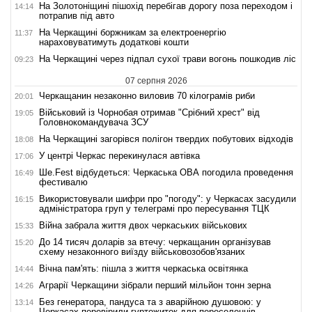
На Золотоніщині пішохід перебігав дорогу поза переходом і
14:14
потрапив під авто
На Черкащині боржникам за електроенергію
11:37
нараховуватимуть додаткові кошти
На Черкащині через підпал сухої трави вогонь пошкодив ліс
09:23
07 серпня 2026
Черкащанин незаконно виловив 70 кілограмів риби
20:01
Військовий із Чорнобая отримав "Срібний хрест" від
19:05
Головнокомандувача ЗСУ
На Черкащині загорівся полігон твердих побутових відходів
18:08
У центрі Черкас перекинулася автівка
17:06
Ше.Fest відбудеться: Черкаська ОВА погодила проведення
16:49
фестивалю
Використовували шифри про "погоду": у Черкасах засудили
16:15
адміністратора груп у телеграмі про пересування ТЦК
Війна забрала життя двох черкаських військових
15:33
До 14 тисяч доларів за втечу: черкащанин організував
15:20
схему незаконного виїзду військовозобов'язаних
Вічна пам'ять: пішла з життя черкаська освітянка
14:44
Аграрії Черкащини зібрали перший мільйон тонн зерна
14:26
Без генератора, пандуса та з аварійною душовою: у
13:14
Черкасах перевірили гуртожиток для переселенців